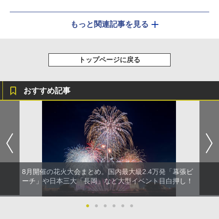
もっと関連記事を見る
トップページに戻る
おすすめ記事
8月開催の花火大会まとめ。国内最大級2.4万発「幕張ビ
ーチ」や日本三大「長岡」など大型イベント目白押し！
●
●
●
●
●
●