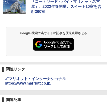
「コートヤード・バイ・マリオット名古
026リニューアル 急速冷凍 空間倍増 衛生的
屋」、2022年春開業。スイート10室を含
コンパクト 保冷力長持ち
む360室
￥2,980
BUNDOK(バンドック)ソロ ドーム 1 EX BDK
Google 検索で当サイトの記事を優先表示させる
-08EX カーキ ソロキャンプ ポリエステル フ
レーム ドーム型 テント
￥14,800
DEWEL パラソル 大型 ビーチ アウトドアパ
ラソル ガーデン サイトシート付 折りたたみ
防水 UVカット 4段階高さ調整 軽量 収納袋付
関連リンク
き
🔗マリオット・インターナショナル
￥6,459
https://www.marriott.co.jp/
熊撃退スプレー 熊よけスプレー 熊スプレー
【日本企業販売】超強力クマ対策スプレー 30
関連記事
0ml（連続噴射30秒）110ml（連続噴射15