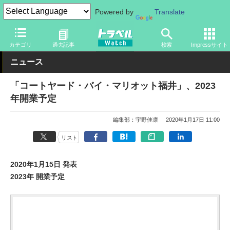
Powered by
Translate
トラベル Watch
地域
国内旅行
中部
カテゴリ
過去記事
検索
Impressサイト
ニュース
「コートヤード・バイ・マリオット福井」、2023
年開業予定
編集部：宇野佳凛
2020年1月17日 11:00
リスト
2020年1月15日 発表
2023年 開業予定