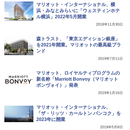
秒）射程5～10m 安全ロック搭載 携帯収納袋
マリオット・インターナショナル、横
付き ヒグマ・イノシシ対策 自治体・教育機
関の購入実績 登山・キャンプ・アウトドア・
浜・みなとみらいに「ウェスティンホテ
防災用品 長期保存可能 緊急時用 日本国内発
ル横浜」2022年5月開業
送
2018年11月30日
￥3,680
森トラスト、「東京エディション銀座」
を2021年開業。マリオットの最高級ブラ
着替えテント トイレテント 透けない【換気
ンド
通気窓付き】収納袋付き UVカット 防水 防災
コンパクト iimono117 (ブルー)
2019年7月11日
￥3,080
マリオット、ロイヤルティプログラムの
新名称「Marriott Bonvoy（マリオット
ボンヴォイ）」発表
2019年1月16日
マリオット・インターナショナル、
「ザ・リッツ・カールトン バンコク」を
2023年に開業
2019年5月8日