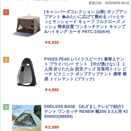
更新日時：2026/08/08 06:02
BE-PAL(ビ-パル) 2026年 9 月号【特別付録:
D40 地球の歩き方 チェンマイ タイ北部の魅
[キャンパーズコレクション 山善] ポップアッ
SOTO ミニマル"旅"財布 ランダム2種】
力的な町 2026～2027 地球の歩き方D アジア
プテント 傘みたいに広げて畳める パッとサ
ッとサンシェード キューブ フルクローズ メ
ッシュ 簡単設置 ワンタッチテント キャンプ
￥1,500
￥2,079
&ハイキング カーキ PATC-150(KH)
￥6,830
ディズニーファン ２０２６年 ９月号 [雑
地球の歩き方 スター・ウォーズ
誌] (ＤＩＳＮＥＹ ＦＡＮ)
PYKES PEAK (パイクスピーク) 着替えテン
￥2,695
ト プライバシー テント 【中が透けない】 1
￥713
人用 折りたたみ 防災グッズ 災害用トイレ ビ
ーチ ピクニック ポップアップテント 携帯 簡
易 トイレテント (ブラック)
山と溪谷 2026年8月号「南アルプス大全」
僕が見た未来【完全版】
￥4,980
￥1,540
￥0
ENDLESS BASE 《めざましテレビで紹介》
テント ワンタッチ RENEW 幅200 2-3人用 43
500002(88859)
Coyote No.89 特集 星野道夫 夢見る旅
A09 地球の歩き方 イタリア 2026～2027 地
球の歩き方A ヨーロッパ
￥5,999