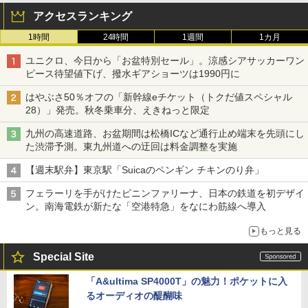
アクセスランキング
1時間
24時間
1週間
1カ月
ユニクロ、今日から「お盆特別セール」。涼感シアサッカーワン
ピース待望値下げ、撥水ギアショーツは1990円に
はやぶさ50％オフの「新幹線eチケット（トクだ値スペシャル
28）」発売。秋冬乗車分、えきねっと限定
九州の高速道路、お盆期間は松橋ICなど通行止め端末を先頭にし
た渋滞予測。東九州道への迂回は料金調整を実施
【週末駅弁】東京駅「Suicaのペンギン チキンのり弁」
フェラーリを手がけたピニンファリーナ、日本の鉄道を初デザイ
ン。南海電鉄が新たな「空港特急」をなにわ筋線へ導入
もっと見る
Special Site
「A&ultima SP4000T」の魅力！ポケットに入
るオーディオの醍醐味