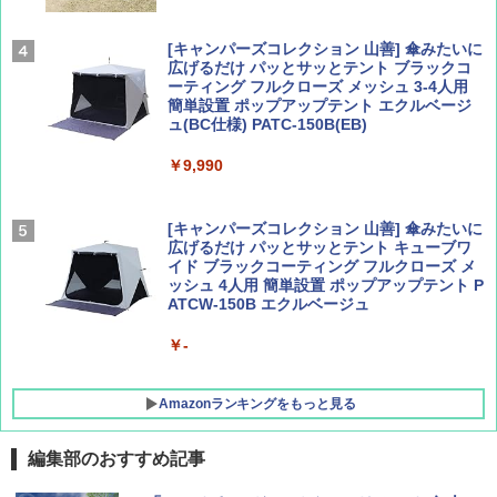
￥1,540
￥2,479
[キャンパーズコレクション 山善] 傘みたいに
広げるだけ パッとサッとテント ブラックコ
ーティング フルクローズ メッシュ 3-4人用
簡単設置 ポップアップテント エクルベージ
AIRLINE（エアライン）2026年9月号【特
A26 地球の歩き方 チェコ ポーランド スロヴ
ュ(BC仕様) PATC-150B(EB)
集】ボーイング110周年を祝して！
ァキア 2026～2027 地球の歩き方A ヨーロッ
パ
￥9,990
￥1,760
￥2,277
[キャンパーズコレクション 山善] 傘みたいに
広げるだけ パッとサッとテント キューブワ
イド ブラックコーティング フルクローズ メ
ッシュ 4人用 簡単設置 ポップアップテント P
ATCW-150B エクルベージュ
￥-
Amazonランキングをもっと見る
編集部のおすすめ記事
GRANDOOR ステンレス保冷剤 2個セット 2