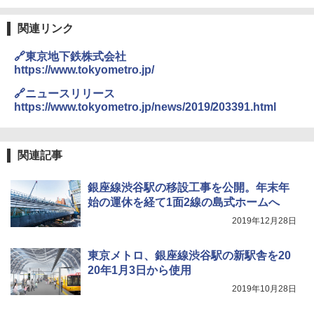
熊撃退スプレー 熊よけスプレー 熊スプレー
【日本企業販売】超強力クマ対策スプレー 30
関連リンク
0ml（連続噴射30秒）110ml（連続噴射15
秒）射程5～10m 安全ロック搭載 携帯収納袋
🔗東京地下鉄株式会社
付き ヒグマ・イノシシ対策 自治体・教育機
https://www.tokyometro.jp/
関の購入実績 登山・キャンプ・アウトドア・
防災用品 長期保存可能 緊急時用 日本国内発
🔗ニュースリリース
送
https://www.tokyometro.jp/news/2019/203391.html
￥3,680
関連記事
ポインターライト 強力 小型 緑色/赤色/青紫色
USB充電式 高精度 超長距離照射 長時間使用
銀座線渋谷駅の移設工事を公開。年末年
可能 安全ロック付き 高安全性 金属製耐久 コ
ンパクト多機能設計 持ち運び便利 アウトド
始の運休を経て1面2線の島式ホームへ
ア/オフィス/教育現場/展示会用 緑
2019年12月28日
￥1,180
東京メトロ、銀座線渋谷駅の新駅舎を20
20年1月3日から使用
HYREKK 八角形タープ 防水タープ 3×4.5m
2019年10月28日
ブラックラバーコーティング UPF50+ UVカ
ット 5000mm耐水圧 210D生地 遮光