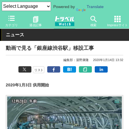
Powered by
Translate
トラベル Watch
旅の方法
鉄旅
駅
カテゴリ
過去記事
検索
Impressサイト
ニュース
動画で見る「銀座線渋谷駅」移設工事
編集部：湯野康隆
2020年1月14日 13:32
リスト
2020年1月3日 供用開始