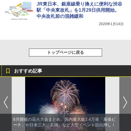
JR東日本、銀座線乗り換えに便利な渋谷
￥6,579
駅「中央東改札」を1月29日供用開始。
中央改札前の混雑緩和
2020年1月14日
トップページに戻る
おすすめ記事
8月開催の花火大会まとめ。国内最大級2.4万発「幕張ビ
ーチ」や日本三大「長岡」など大型イベント目白押し！