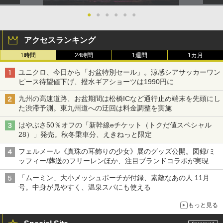
●
●
●
●
●
●
アクセスランキング
1時間
24時間
1週間
1カ月
ユニクロ、今日から「お盆特別セール」。涼感シアサッカーワン
ピース待望値下げ、撥水ギアショーツは1990円に
九州の高速道路、お盆期間は松橋ICなど通行止め端末を先頭にし
た渋滞予測。東九州道への迂回は料金調整を実施
はやぶさ50％オフの「新幹線eチケット（トクだ値スペシャル
28）」発売。秋冬乗車分、えきねっと限定
フェルメール《真珠の耳飾りの少女》展のグッズ公開。図録/ミ
ッフィー/葬送のフリーレンほか、注目ブランドコラボが実現
「ムーミン」大小メッシュポーチが付録、素敵なあの人 11月
号。中身が見やすく、温泉スパにも使える
もっと見る