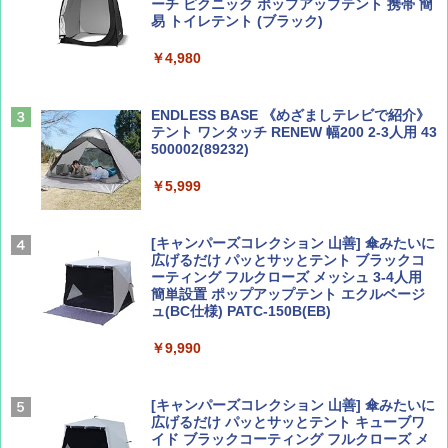
ーチ ピクニック ポップアップテント 携帯 簡
易 トイレテント (ブラック)
山と溪谷 2026年8月号「南アルプス大全」
A09 地球の歩き方 イタリア 2026～2027 地
￥4,980
球の歩き方A ヨーロッパ
￥1,540
￥2,479
ENDLESS BASE 《めざましテレビで紹介》
テント ワンタッチ RENEW 幅200 2-3人用 43
500002(89232)
Coyote No.89 特集 星野道夫 夢見る旅
A26 地球の歩き方 チェコ ポーランド スロヴ
ァキア 2026～2027 地球の歩き方A ヨーロッ
￥5,999
パ
￥1,540
￥2,277
[キャンパーズコレクション 山善] 傘みたいに
広げるだけ パッとサッとテント ブラックコ
ーティング フルクローズ メッシュ 3-4人用
簡単設置 ポップアップテント エクルベージ
AIRLINE（エアライン）2026年9月号【特
新しい日本地理 地図・統計・移動から読み
ュ(BC仕様) PATC-150B(EB)
集】ボーイング110周年を祝して！
解く (講談社現代新書)
￥9,990
￥1,760
￥1,540
[キャンパーズコレクション 山善] 傘みたいに
広げるだけ パッとサッとテント キューブワ
イド ブラックコーティング フルクローズ メ