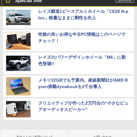
Special Site
レイズ鍛造1ピースアルミホイール「CE28 N-p
lus」軽量なままに剛性を向上
性能の良いお得な中古PC情報はこのページで
チェック！
レイズのパワーデザインホイール「M6」に新
色登場!!
メモリ32GBでも予算内。産経新聞社がAMD R
yzen搭載dynabookを2千台導入
クリエイティブが作った2万円台の“小さなピュ
アオーディオスピーカー”
本サイトのご利用について
お問い合わせ