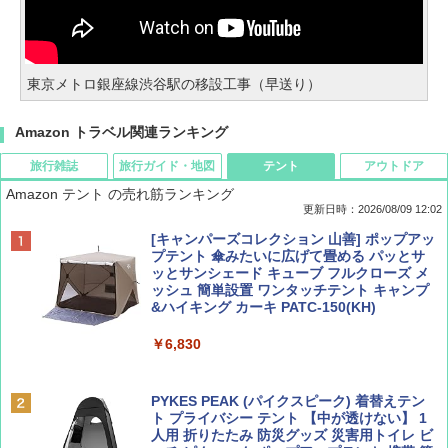
東京メトロ銀座線渋谷駅の移設工事（早送り）
Amazon トラベル関連ランキング
旅行雑誌
旅行ガイド・地図
テント
アウトドア
Amazon テント の売れ筋ランキング
更新日時：2026/08/09 12:02
BE-PAL(ビ-パル) 2026年 9 月号【特別付録:
地球の歩き方 スター・ウォーズ
[キャンパーズコレクション 山善] ポップアッ
SOTO ミニマル"旅"財布 ランダム2種】
プテント 傘みたいに広げて畳める パッとサ
ッとサンシェード キューブ フルクローズ メ
￥2,695
ッシュ 簡単設置 ワンタッチテント キャンプ
￥1,500
&ハイキング カーキ PATC-150(KH)
￥6,830
ディズニーファン ２０２６年 ９月号 [雑
D40 地球の歩き方 チェンマイ タイ北部の魅
誌] (ＤＩＳＮＥＹ ＦＡＮ)
力的な町 2026～2027 地球の歩き方D アジア
PYKES PEAK (パイクスピーク) 着替えテン
ト プライバシー テント 【中が透けない】 1
￥713
￥2,079
人用 折りたたみ 防災グッズ 災害用トイレ ビ