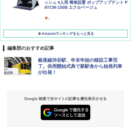
ッシュ 4人用 簡単設置 ポップアップテント P
ATCW-150B エクルベージュ
￥-
Amazonランキングをもっと見る
編集部のおすすめ記事
GRANDOOR ステンレス保冷剤 2個セット 2
銀座線渋谷駅、年末年始の移設工事完
026リニューアル 急速冷凍 空間倍増 衛生的
了。供用開始式典で新駅舎から始発列車
コンパクト 保冷力長持ち
が出発！
￥2,980
DEWEL パラソル 大型 ビーチ アウトドアパ
Google 検索で当サイトの記事を優先表示させる
ラソル ガーデン サイトシート付 折りたたみ
防水 UVカット 4段階高さ調整 軽量 収納袋付
き
￥6,459