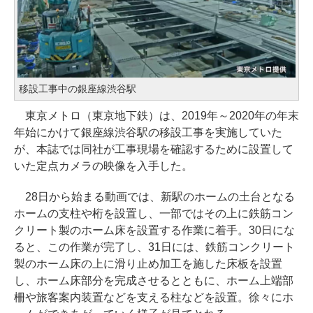
移設工事中の銀座線渋谷駅
東京メトロ（東京地下鉄）は、2019年～2020年の年末
年始にかけて銀座線渋谷駅の移設工事を実施していた
が、本誌では同社が工事現場を確認するために設置して
いた定点カメラの映像を入手した。
28日から始まる動画では、新駅のホームの土台となる
ホームの支柱や桁を設置し、一部ではその上に鉄筋コン
クリート製のホーム床を設置する作業に着手。30日にな
ると、この作業が完了し、31日には、鉄筋コンクリート
製のホーム床の上に滑り止め加工を施した床板を設置
し、ホーム床部分を完成させるとともに、ホーム上端部
柵や旅客案内装置などを支える柱などを設置。徐々にホ