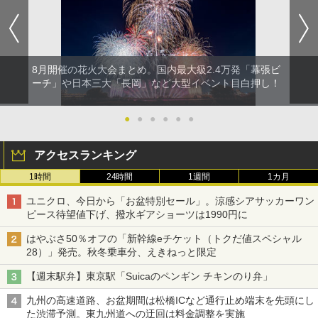
8月開催の花火大会まとめ。国内最大級2.4万発「幕張ビ
ーチ」や日本三大「長岡」など大型イベント目白押し！
●
●
●
●
●
●
アクセスランキング
1時間
24時間
1週間
1カ月
ユニクロ、今日から「お盆特別セール」。涼感シアサッカーワン
ピース待望値下げ、撥水ギアショーツは1990円に
はやぶさ50％オフの「新幹線eチケット（トクだ値スペシャル
28）」発売。秋冬乗車分、えきねっと限定
【週末駅弁】東京駅「Suicaのペンギン チキンのり弁」
九州の高速道路、お盆期間は松橋ICなど通行止め端末を先頭にし
た渋滞予測。東九州道への迂回は料金調整を実施