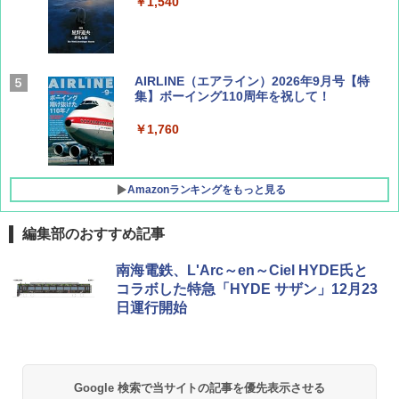
￥1,540
AIRLINE（エアライン）2026年9月号【特
集】ボーイング110周年を祝して！
￥1,760
Amazonランキングをもっと見る
編集部のおすすめ記事
D40 地球の歩き方 チェンマイ タイ北部の魅
[キャンパーズコレクション 山善] ポップアッ
GRANDOOR ステンレス保冷剤 2個セット 2
南海電鉄、L'Arc～en～Ciel HYDE氏と
力的な町 2026～2027 地球の歩き方D アジア
プテント 傘みたいに広げて畳める パッとサ
026リニューアル 急速冷凍 空間倍増 衛生的
コラボした特急「HYDE サザン」12月23
ッとサンシェード キューブ フルクローズ メ
コンパクト 保冷力長持ち
日運行開始
ッシュ 簡単設置 ワンタッチテント キャンプ
￥2,079
&ハイキング カーキ PATC-150(KH)
￥2,980
￥6,830
地球の歩き方 スター・ウォーズ
BUNDOK(バンドック)ソロ ドーム 1 EX BDK
Google 検索で当サイトの記事を優先表示させる
-08EX カーキ ソロキャンプ ポリエステル フ