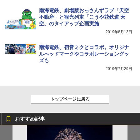
[キャンパーズコレクション 山善] 傘みたいに
着替えテント トイレテント 透けない【換気
広げるだけ パッとサッとテント キューブワ
通気窓付き】収納袋付き UVカット 防水 防災
南海電鉄、劇場版おっさんずラブ「天空
イド ブラックコーティング フルクローズ メ
コンパクト iimono117 (ブルー)
不動産」と観光列車「こうや花鉄道 天
ッシュ 4人用 簡単設置 ポップアップテント P
空」のタイアップ企画実施
ATCW-150B エクルベージュ
￥3,080
2019年8月13日
￥-
南海電鉄、初音ミクとコラボ。オリジナ
ルヘッドマークやコラボレーショングッ
ズも
2019年7月29日
トップページに戻る
おすすめ記事