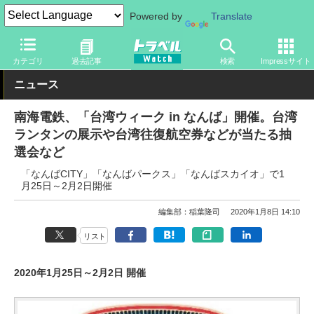
Powered by
Translate
トラベル Watch
地域
国内旅行
京都・大阪
カテゴリ
過去記事
検索
Impressサイト
ニュース
南海電鉄、「台湾ウィーク in なんば」開催。台湾
ランタンの展示や台湾往復航空券などが当たる抽
選会など
「なんばCITY」「なんばパークス」「なんばスカイオ」で1
月25日～2月2日開催
編集部：稲葉隆司
2020年1月8日 14:10
リスト
2020年1月25日～2月2日 開催