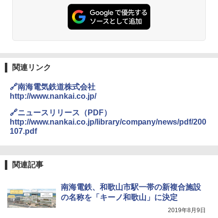
PYKES PEAK (パイクスピーク) 着替えテン
レーム ドーム型 テント
￥2,695
ト プライバシー テント 【中が透けない】 1
人用 折りたたみ 防災グッズ 災害用トイレ ビ
￥14,800
ーチ ピクニック ポップアップテント 携帯 簡
易 トイレテント (ブラック)
僕が見た未来【完全版】
DEWEL パラソル 大型 ビーチ アウトドアパ
￥4,980
ラソル ガーデン サイトシート付 折りたたみ
￥0
防水 UVカット 4段階高さ調整 軽量 収納袋付
関連リンク
き
ENDLESS BASE 《めざましテレビで紹介》
🔗南海電気鉄道株式会社
テント ワンタッチ RENEW 幅200 2-3人用 43
￥6,459
http://www.nankai.co.jp/
500002(88859)
A09 地球の歩き方 イタリア 2026～2027 地
🔗ニュースリリース（PDF）
球の歩き方A ヨーロッパ
￥5,999
熊撃退スプレー 熊よけスプレー 熊スプレー
http://www.nankai.co.jp/library/company/news/pdf/200
【日本企業販売】超強力クマ対策スプレー 30
107.pdf
￥2,479
0ml（連続噴射30秒）110ml（連続噴射15
[キャンパーズコレクション 山善] 傘みたいに
秒）射程5～10m 安全ロック搭載 携帯収納袋
広げるだけ パッとサッとテント ブラックコ
付き ヒグマ・イノシシ対策 自治体・教育機
ーティング フルクローズ メッシュ 3-4人用
関の購入実績 登山・キャンプ・アウトドア・
関連記事
簡単設置 ポップアップテント エクルベージ
防災用品 長期保存可能 緊急時用 日本国内発
A26 地球の歩き方 チェコ ポーランド スロヴ
ュ(BC仕様) PATC-150B(EB)
送
ァキア 2026～2027 地球の歩き方A ヨーロッ
南海電鉄、和歌山市駅一帯の新複合施設
パ
￥9,990
￥3,680
の名称を「キーノ和歌山」に決定
￥2,277
2019年8月9日