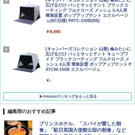
[キャンパーズコレクション 山善] 傘みたいに
広げるだけ パッとサッとテント ブラックコ
ーティング フルクローズ メッシュ 3-4人用
簡単設置 ポップアップテント エクルベージ
AIRLINE（エアライン）2026年9月号【特
新しい日本地理 地図・統計・移動から読み
ュ(BC仕様) PATC-150B(EB)
集】ボーイング110周年を祝して！
解く (講談社現代新書)
￥9,990
￥1,760
￥1,540
[キャンパーズコレクション 山善] 傘みたいに
広げるだけ パッとサッとテント キューブワ
イド ブラックコーティング フルクローズ メ
ッシュ 4人用 簡単設置 ポップアップテント P
ATCW-150B エクルベージュ
￥-
Amazonランキングをもっと見る
編集部のおすすめ記事
DEWEL パラソル 大型 ビーチ アウトドアパ
プリンスホテル、「スパイが愛した朝
ラソル ガーデン サイトシート付 折りたたみ
食」「駐日英国大使館公邸の朝食」など
防水 UVカット 4段階高さ調整 軽量 収納袋付