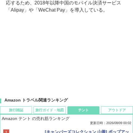
応するため、2018年以降中国のモバイル決済サービス
「Alipay」や「WeChat Pay」を導入している。
Amazon トラベル関連ランキング
旅行雑誌
旅行ガイド・地図
テント
アウトドア
Amazon テント の売れ筋ランキング
更新日時：2026/08/09 00:02
BE-PAL(ビ-パル) 2026年 9 月号【特別付録:
D40 地球の歩き方 チェンマイ タイ北部の魅
[キャンパーズコレクション 山善] ポップアッ