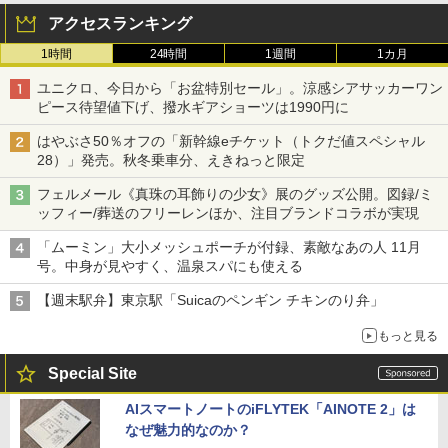
アクセスランキング
1時間
24時間
1週間
1カ月
ユニクロ、今日から「お盆特別セール」。涼感シアサッカーワン
ピース待望値下げ、撥水ギアショーツは1990円に
はやぶさ50％オフの「新幹線eチケット（トクだ値スペシャル
28）」発売。秋冬乗車分、えきねっと限定
フェルメール《真珠の耳飾りの少女》展のグッズ公開。図録/ミ
ッフィー/葬送のフリーレンほか、注目ブランドコラボが実現
「ムーミン」大小メッシュポーチが付録、素敵なあの人 11月
号。中身が見やすく、温泉スパにも使える
【週末駅弁】東京駅「Suicaのペンギン チキンのり弁」
もっと見る
Special Site
AIスマートノートのiFLYTEK「AINOTE 2」は
なぜ魅力的なのか？