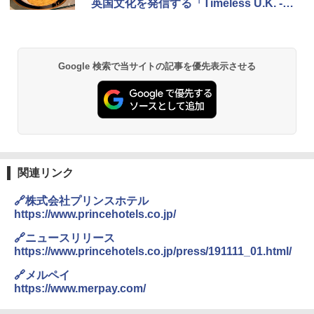
英国文化を発信する「Timeless U.K. -BR
き
ITISH FAIR 2019-」
￥6,459
Google 検索で当サイトの記事を優先表示させる
熊撃退スプレー 熊よけスプレー 熊スプレー
【日本企業販売】超強力クマ対策スプレー 30
0ml（連続噴射30秒）110ml（連続噴射15
秒）射程5～10m 安全ロック搭載 携帯収納袋
付き ヒグマ・イノシシ対策 自治体・教育機
関の購入実績 登山・キャンプ・アウトドア・
防災用品 長期保存可能 緊急時用 日本国内発
送
関連リンク
￥3,680
🔗株式会社プリンスホテル
https://www.princehotels.co.jp/
GRANDOOR ステンレス保冷剤 2個セット 2
026リニューアル 急速冷凍 空間倍増 衛生的
🔗ニュースリリース
コンパクト 保冷力長持ち
https://www.princehotels.co.jp/press/191111_01.html/
￥2,980
🔗メルペイ
https://www.merpay.com/
ポインターライト 強力 小型 緑色/赤色/青紫色