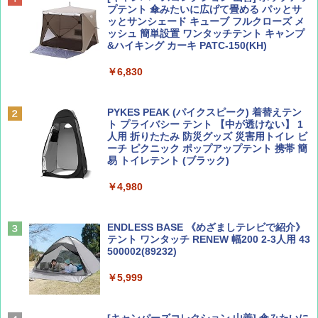
SOTO ミニマル"旅"財布 ランダム2種】
力的な町 2026～2027 地球の歩き方D アジア
プテント 傘みたいに広げて畳める パッとサ
ッとサンシェード キューブ フルクローズ メ
ッシュ 簡単設置 ワンタッチテント キャンプ
￥1,500
￥2,079
&ハイキング カーキ PATC-150(KH)
￥6,830
ディズニーファン ２０２６年 ９月号 [雑
地球の歩き方 スター・ウォーズ
誌] (ＤＩＳＮＥＹ ＦＡＮ)
PYKES PEAK (パイクスピーク) 着替えテン
￥2,695
ト プライバシー テント 【中が透けない】 1
￥713
人用 折りたたみ 防災グッズ 災害用トイレ ビ
ーチ ピクニック ポップアップテント 携帯 簡
易 トイレテント (ブラック)
山と溪谷 2026年8月号「南アルプス大全」
A09 地球の歩き方 イタリア 2026～2027 地
￥4,980
球の歩き方A ヨーロッパ
￥1,540
￥2,479
ENDLESS BASE 《めざましテレビで紹介》
テント ワンタッチ RENEW 幅200 2-3人用 43
500002(89232)
Coyote No.89 特集 星野道夫 夢見る旅
A26 地球の歩き方 チェコ ポーランド スロヴ
ァキア 2026～2027 地球の歩き方A ヨーロッ
￥5,999
パ
￥1,540
￥2,277