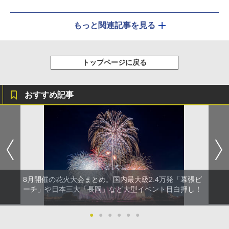
もっと関連記事を見る
トップページに戻る
おすすめ記事
8月開催の花火大会まとめ。国内最大級2.4万発「幕張ビ
ーチ」や日本三大「長岡」など大型イベント目白押し！
●
●
●
●
●
●