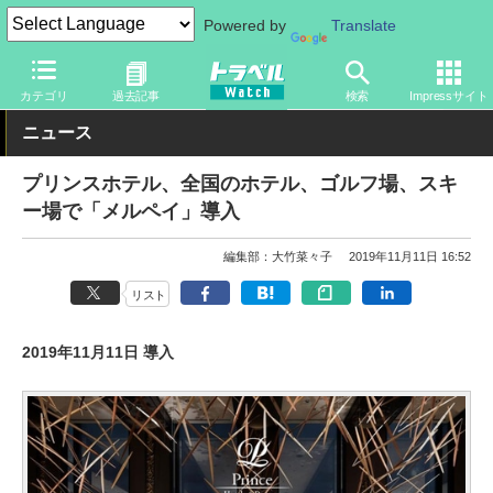
Powered by
Translate
トラベル Watch
旅の情報
カード・電子マネー
その他
カテゴリ
過去記事
検索
Impressサイト
ニュース
プリンスホテル、全国のホテル、ゴルフ場、スキ
ー場で「メルペイ」導入
編集部：大竹菜々子
2019年11月11日 16:52
リスト
2019年11月11日 導入