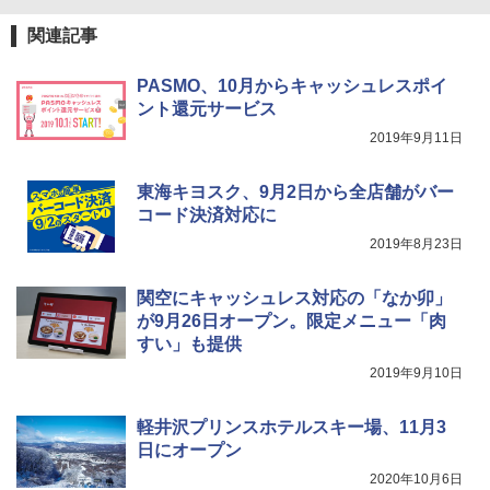
USB充電式 高精度 超長距離照射 長時間使用
可能 安全ロック付き 高安全性 金属製耐久 コ
関連記事
ンパクト多機能設計 持ち運び便利 アウトド
ア/オフィス/教育現場/展示会用 緑
PASMO、10月からキャッシュレスポイ
￥1,180
ント還元サービス
2019年9月11日
電動エアーポンプ SUP用 20PSI 電動ポンプ
ゴムボート 空気入れ 空気抜き 自動停止 過熱
東海キヨスク、9月2日から全店舗がバー
保護 日光可読lcd 7種類ノズル付き
コード決済対応に
2019年8月23日
￥7,884
関空にキャッシュレス対応の「なか卯」
が9月26日オープン。限定メニュー「肉
すい」も提供
2019年9月10日
軽井沢プリンスホテルスキー場、11月3
日にオープン
2020年10月6日