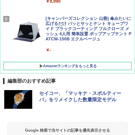
￥9,990
￥1,760
￥1,540
[キャンパーズコレクション 山善] 傘みたいに
広げるだけ パッとサッとテント キューブワ
イド ブラックコーティング フルクローズ メ
ッシュ 4人用 簡単設置 ポップアップテント P
ATCW-150B エクルベージュ
￥-
Amazonランキングをもっと見る
編集部のおすすめ記事
GRANDOOR ステンレス保冷剤 2個セット 2
セイコー、「マッキナ・スポルティー
026リニューアル 急速冷凍 空間倍増 衛生的
バ」をリメイクした数量限定モデル
コンパクト 保冷力長持ち
￥2,980
DEWEL パラソル 大型 ビーチ アウトドアパ
Google 検索で当サイトの記事を優先表示させる
ラソル ガーデン サイトシート付 折りたたみ