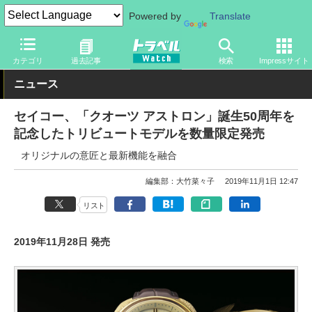
Powered by
Translate
トラベル Watch
旅のアイテム
ガジェット
その他
カテゴリ
過去記事
検索
Impressサイト
ニュース
セイコー、「クオーツ アストロン」誕生50周年を
記念したトリビュートモデルを数量限定発売
オリジナルの意匠と最新機能を融合
編集部：大竹菜々子
2019年11月1日 12:47
リスト
2019年11月28日 発売