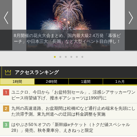
8月開催の花火大会まとめ。国内最大級2.4万発「幕張ビ
ーチ」や日本三大「長岡」など大型イベント目白押し！
●
●
●
●
●
●
アクセスランキング
1時間
24時間
1週間
1カ月
ユニクロ、今日から「お盆特別セール」。涼感シアサッカーワン
ピース待望値下げ、撥水ギアショーツは1990円に
九州の高速道路、お盆期間は松橋ICなど通行止め端末を先頭にし
た渋滞予測。東九州道への迂回は料金調整を実施
はやぶさ50％オフの「新幹線eチケット（トクだ値スペシャル
28）」発売。秋冬乗車分、えきねっと限定