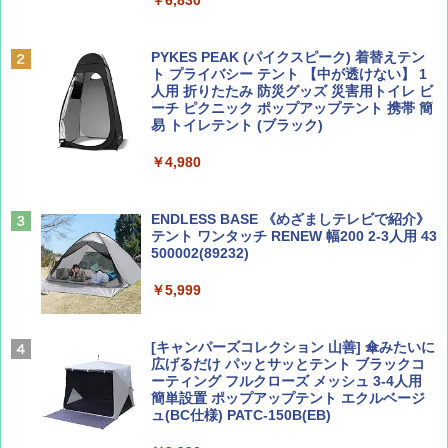
ディズニーファン ２０２６年 ９月号 [雑
D40 地球の歩き方 チェンマイ タイ北部の魅
誌] (ＤＩＳＮＥＹ ＦＡＮ)
力的な町 2026～2027 地球の歩き方D アジア
PYKES PEAK (パイクスピーク) 着替えテン
ト プライバシー テント 【中が透けない】 1
￥713
￥2,079
人用 折りたたみ 防災グッズ 災害用トイレ ビ
ーチ ピクニック ポップアップテント 携帯 簡
易 トイレテント (ブラック)
山と溪谷 2026年8月号「南アルプス大全」
A09 地球の歩き方 イタリア 2026～2027 地
￥4,980
球の歩き方A ヨーロッパ
￥1,540
￥2,479
ENDLESS BASE 《めざましテレビで紹介》
テント ワンタッチ RENEW 幅200 2-3人用 43
500002(89232)
Coyote No.89 特集 星野道夫 夢見る旅
A26 地球の歩き方 チェコ ポーランド スロヴ
ァキア 2026～2027 地球の歩き方A ヨーロッ
￥5,999
パ
￥1,540
￥2,277
[キャンパーズコレクション 山善] 傘みたいに
広げるだけ パッとサッとテント ブラックコ
ーティング フルクローズ メッシュ 3-4人用
簡単設置 ポップアップテント エクルベージ
AIRLINE（エアライン）2026年9月号【特
新しい日本地理 地図・統計・移動から読み
ュ(BC仕様) PATC-150B(EB)
集】ボーイング110周年を祝して！
解く (講談社現代新書)