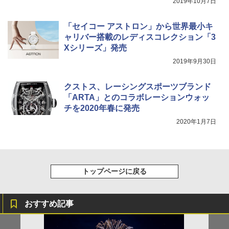
2019年10月7日
「セイコー アストロン」から世界最小キ
HYREKK 八角形タープ 防水タープ 3×4.5m
ブラックラバーコーティング UPF50+ UVカ
ャリバー搭載のレディスコレクション「3
ット 5000mm耐水圧 210D生地 遮光
Xシリーズ」発売
2019年9月30日
￥6,579
クストス、レーシングスポーツブランド
「ARTA」とのコラボレーションウォッ
チを2020年春に発売
2020年1月7日
トップページに戻る
おすすめ記事