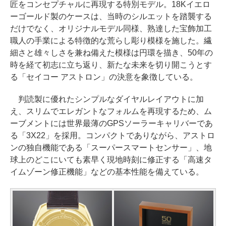
匠をコンセプチャルに再現する特別モデル。18Kイエロ
ーゴールド製のケースは、当時のシルエットを踏襲する
だけでなく、オリジナルモデル同様、熟達した宝飾加工
職人の手業による特徴的な荒らし彫り模様を施した。繊
細さと雄々しさを兼ね備えた模様は円環を描き、50年の
時を経て初志に立ち返り、新たな未来を切り開こうとす
る「セイコー アストロン」の決意を象徴している。
判読製に優れたシンプルなダイヤルレイアウトに加
え、スリムでエレガントなフォルムを再現するため、ム
ーブメントには世界最薄のGPSソーラーキャリバーであ
る「3X22」を採用。コンパクトでありながら、アストロ
ンの独自機能である「スーパースマートセンサー」、地
球上のどこにいても素早く現地時刻に修正する「高速タ
イムゾーン修正機能」などの基本性能を備えている。