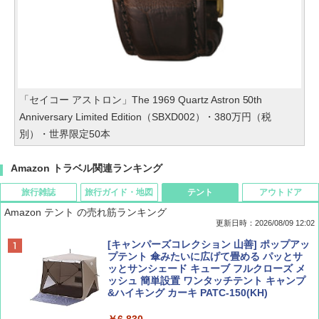
「セイコー アストロン」The 1969 Quartz Astron 50th
Anniversary Limited Edition（SBXD002）・380万円（税
別）・世界限定50本
Amazon トラベル関連ランキング
旅行雑誌
旅行ガイド・地図
テント
アウトドア
Amazon テント の売れ筋ランキング
更新日時：2026/08/09 12:02
BE-PAL(ビ-パル) 2026年 9 月号【特別付録:
地球の歩き方 スター・ウォーズ
[キャンパーズコレクション 山善] ポップアッ
SOTO ミニマル"旅"財布 ランダム2種】
プテント 傘みたいに広げて畳める パッとサ
ッとサンシェード キューブ フルクローズ メ
￥2,695
ッシュ 簡単設置 ワンタッチテント キャンプ
￥1,500
&ハイキング カーキ PATC-150(KH)
￥6,830