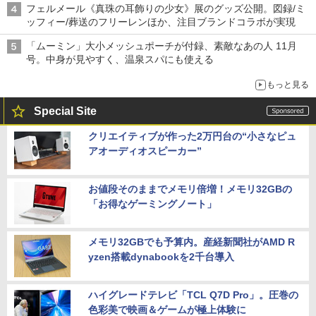
フェルメール《真珠の耳飾りの少女》展のグッズ公開。図録/ミ
ッフィー/葬送のフリーレンほか、注目ブランドコラボが実現
「ムーミン」大小メッシュポーチが付録、素敵なあの人 11月
号。中身が見やすく、温泉スパにも使える
もっと見る
Special Site
クリエイティブが作った2万円台の“小さなピュ
アオーディオスピーカー”
お値段そのままでメモリ倍増！メモリ32GBの
「お得なゲーミングノート」
メモリ32GBでも予算内。産経新聞社がAMD R
yzen搭載dynabookを2千台導入
ハイグレードテレビ「TCL Q7D Pro」。圧巻の
色彩美で映画＆ゲームが極上体験に