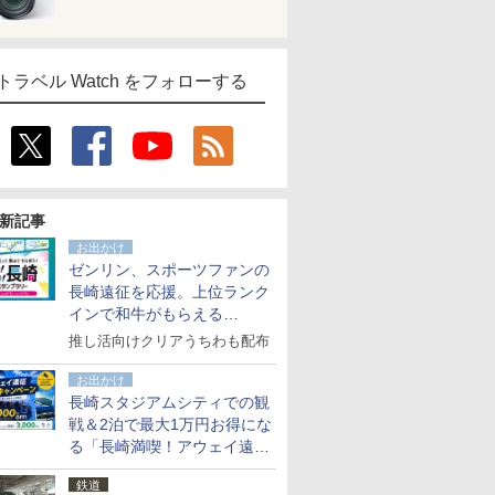
トラベル Watch をフォローする
新記事
お出かけ
ゼンリン、スポーツファンの
長崎遠征を応援。上位ランク
インで和牛がもらえる
「GO！GO！長崎スタンプラ
推し活向けクリアうちわも配布
リー」
お出かけ
長崎スタジアムシティでの観
戦＆2泊で最大1万円お得にな
る「長崎満喫！アウェイ遠征
応援キャンペーン」
鉄道