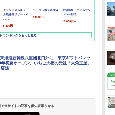
グランドメルキュー
リーベルホテル大阪
那須温泉 ホテルサン
ル淡路島リゾート＆
バレー那須
4,000円～
スパ
11,000円～
5,400円～
ランキングをもっと見る
東海道新幹線八重洲北口外に「東京ギフトパレッ
20年初夏オープン。いちご大福の元祖「大角玉屋」
0店舗
北陸 福井 あわら
品川プリンスホテ
舞浜ビューホテル
箱根湯本温泉 ホテ
ホテルトラスティ東
オリエンタルホテル
下呂温泉 水明館
住友不動産ホテル ヴ
東京ベイ舞浜ホテル
温泉 清風荘（北陸
ル イーストタワー
ｂｙ ＨＵＬＩＣ
ル おかだ
京ベイサイド
東京ベイ
ィラフォンテーヌグラ
ファーストリゾート
8,250円～
最大級の庭園露天風
（旧：東京ベイ舞浜
ンド東京有明
9,958円～
11,200円～
5,450円～
5,200円～
4,290円～
呂の宿 清風荘）
ホテル）
19,541円～
5,758円～
6,070円～
 検索で当サイトの記事を優先表示させる