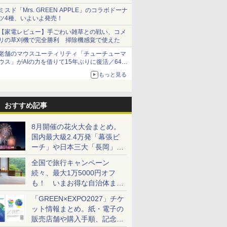
ミスド「Mrs. GREEN APPLE」のコラボドーナ
ツ4種、いよいよ発売！
【家電レビュー】手ごわい雑草との戦い、コメ
リの草刈機で完全勝利 掃除機感覚で使えた
老舗のマウスユーティリティ「チューチューマ
ウス」がAIの力を借りて15年ぶりに復活／64bit
化、Windows 10/11、「Chrome」も走り回
もっと見る
る。復活記念で2026年末まで500円
おすすめ記事
8月開催の花火大会まとめ。
国内最大級2.4万発「幕張ビ
ーチ」や日本三大「長岡」な
ど大型イベント目白押し！
全国で旅行キャンペーン
続々、最大1万5000円オフ
も！ いまお得な自治体まと
め
「GREEN×EXPO2027」チケ
ット情報まとめ。紙・電子の
販売店舗や購入手順、記念チ