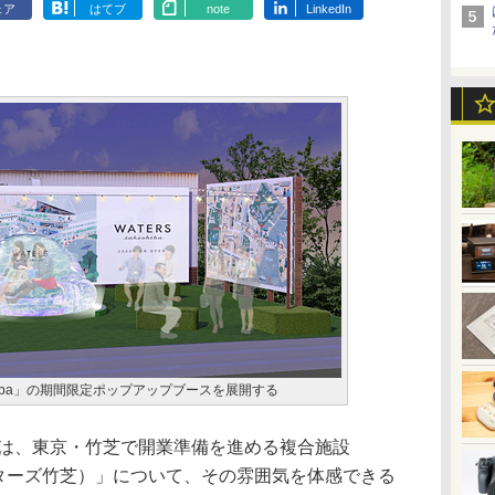
ェア
はてブ
note
LinkedIn
eshiba」の期間限定ポップアップブースを展開する
は、東京・竹芝で開業準備を進める複合施設
（ウォーターズ竹芝）」について、その雰囲気を体感できる