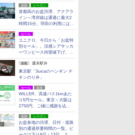
活動・復旧支援
道路
シーズン
首都高のお盆渋滞、アクアラ
イン～湾岸線は通過に最大2
時間15分。羽田の利用には
「空港西出口」の利用検討を
セール
ユニクロ、今日から「お盆特
別セール」。涼感シアサッカ
ーワンピース待望値下げ、撥
水ギアショーツは1990円に
週末駅弁
連載
東京駅「Suicaのペンギン チ
キンのり弁」
セール
道路
WILLER、高速バス1kmあた
り5円セール。東京～大阪は
2750円、ご縁に感謝を込め
た20周年記念キャンペーン
道路
シーズン
お盆各地の渋滞、日付・道路
別の通過所要時間の一覧。ピ
ークは下り8日・13日、上り