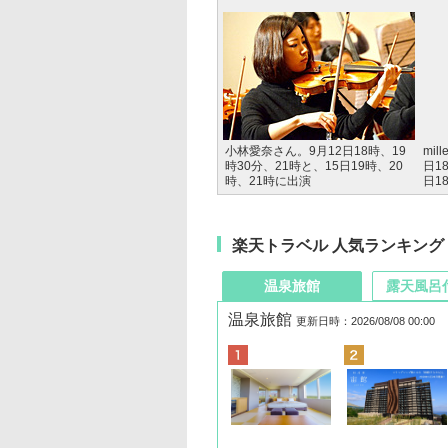
小林愛奈さん。9月12日18時、19
mil
時30分、21時と、15日19時、20
日1
時、21時に出演
日1
楽天トラベル 人気ランキング
温泉旅館
露天風呂
温泉旅館
更新日時：2026/08/08 00:00