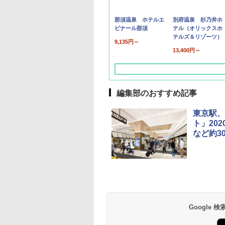
那須温泉 ホテルエ
別府温泉 杉乃井ホ
ピナール那須
テル（オリックスホ
テルズ＆リゾーツ）
9,135円～
13,400円～
編集部のおすすめ記事
東京駅、
ト」20
など約3
草津温泉 ホテル櫻
品川プリンスホテル
グランドニッコー東
海のサウナ＆スパ
東京ドームホテル
シェラトン・グラン
井
京ベイ 舞浜
オールインクルーシ
デ・トーキョーベ
7,037円～
7,980円～
ブ 島原温泉ホテル
イ・ホテル
14,300円～
6,800円～
南風楼
10,450円～
7,950円～
Google