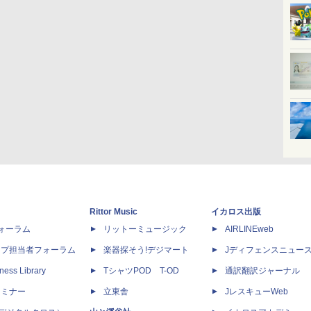
Rittor Music
イカロス出版
dフォーラム
リットーミュージック
AIRLINEweb
ップ担当者フォーラム
楽器探そう!デジマート
Jディフェンスニュー
ness Library
TシャツPOD T-OD
通訳翻訳ジャーナル
セミナー
立東舎
JレスキューWeb