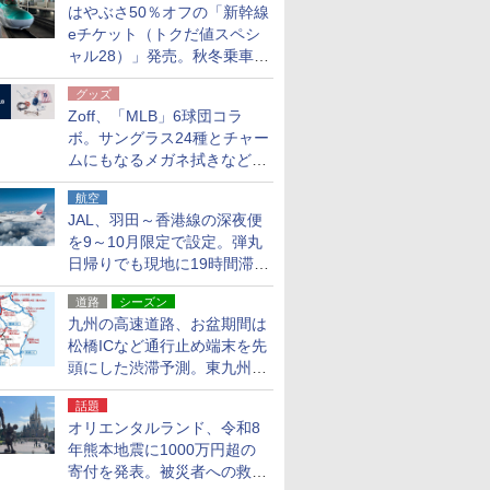
はやぶさ50％オフの「新幹線
eチケット（トクだ値スペシ
ャル28）」発売。秋冬乗車
分、えきねっと限定
グッズ
Zoff、「MLB」6球団コラ
ボ。サングラス24種とチャー
ムにもなるメガネ拭きなど雑
貨24種
航空
JAL、羽田～香港線の深夜便
を9～10月限定で設定。弾丸
日帰りでも現地に19時間滞在
できる
道路
シーズン
九州の高速道路、お盆期間は
松橋ICなど通行止め端末を先
頭にした渋滞予測。東九州道
への迂回は料金調整を実施
話題
オリエンタルランド、令和8
年熊本地震に1000万円超の
寄付を発表。被災者への救援