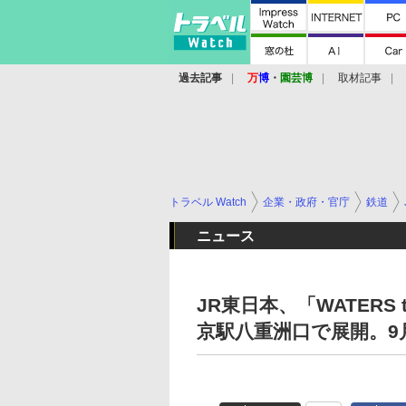
過去記事
万
博
・
園芸博
取材記事
トラベル Watch
企業・政府・官庁
鉄道
ニュース
JR東日本、「WATERS
京駅八重洲口で展開。9月