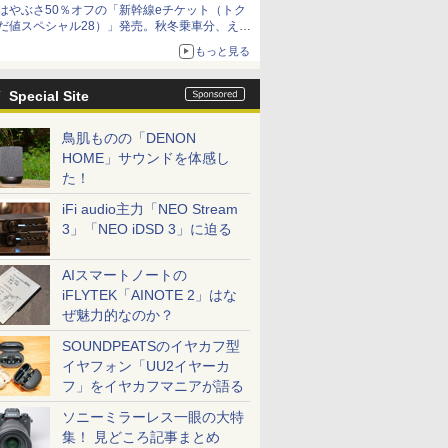
はやぶさ50％オフの「新幹線eチケット（トク
だ値スペシャル28）」発売。秋冬乗車分、えき
ねっと限定
もっと見る
Special Site
鳥肌ものの「DENON
HOME」サウンドを体感し
た！
iFi audio主力「NEO Stream
3」「NEO iDSD 3」に迫る
AIスマートノートの
iFLYTEK「AINOTE 2」はな
ぜ魅力的なのか？
SOUNDPEATSのイヤカフ型
イヤフォン「UU2イヤーカ
フ」をイヤカフマニアが語る
ソニーミラーレス一眼の大特
集！ 見どころ記事まとめ