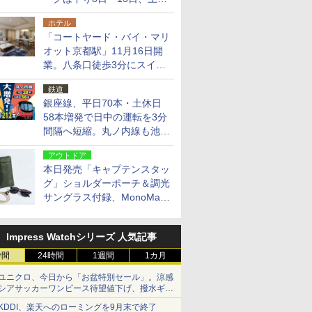
14日・15日
ホテル
「コートヤード・バイ・マリ
オット京都駅」11月16日開
業。八条口徒歩3分にスイー
ト含む全270室、ダイニング
鉄道
も併設
銀座線、平日70本・土休日
58本増発で日中の運転を3分
間隔へ短縮。丸ノ内線も池袋
～中野坂上を4分間隔に
アウトドア
本日発売「キャプテンスタッ
グ」ショルダーポーチ＆調光
サングラス付録、MonoMax
9月号増刊
Impress Watchシリーズ 人気記事
時間
24時間
1週間
1カ月
ユニクロ、今日から「お盆特別セール」。涼感
シアサッカーワンピース待望値下げ、撥水ギア
ショーツは1990円に
KDDI、楽天へのローミングを9月末で終了