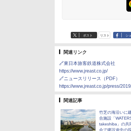
ポスト
リスト
シ
関連リンク
🔗東日本旅客鉄道株式会社
https://www.jreast.co.jp/
🔗ニュースリリース（PDF）
https://www.jreast.co.jp/press/201
関連記事
竹芝の海沿いに
合施設「WATER
takeshiba」の
会で建設途中の