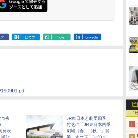
ェア
はてブ
note
LinkedIn
9/190901.pdf
1
建つ複
JR東日本と劇団四季、
S
竹芝に「JR東日本四季
共同発表
劇場［春］［秋］」開
現場公
業。オープニングは