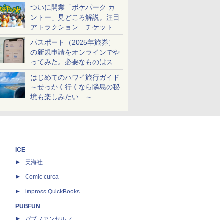
ケットも解説
ついに開業「ポケパーク カ
ントー」見どころ解説。注目
アトラクション・チケット手
配・来場前に必要な準備は？
パスポート（2025年旅券）
の新規申請をオンラインでや
ってみた。必要なものはスマ
ホとマイナカードのみ
はじめてのハワイ旅行ガイド
～せっかく行くなら隣島の秘
境も楽しみたい！～
ICE
天海社
ス
Comic curea
impress QuickBooks
PUBFUN
パブファンセルフ