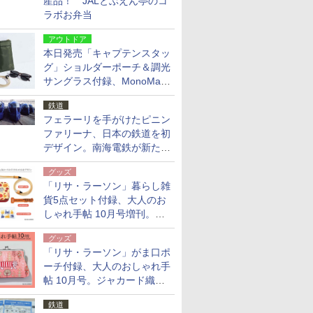
産品！ JALとぶえん亭のコ
ラボお弁当
アウトドア
本日発売「キャプテンスタッ
グ」ショルダーポーチ＆調光
サングラス付録、MonoMax
9月号増刊
鉄道
フェラーリを手がけたピニン
ファリーナ、日本の鉄道を初
デザイン。南海電鉄が新たな
「空港特急」をなにわ筋線へ
グッズ
導入
「リサ・ラーソン」暮らし雑
貨5点セット付録、大人のお
しゃれ手帖 10月号増刊。
USBケーブルや缶ケースなど
グッズ
「リサ・ラーソン」がま口ポ
ーチ付録、大人のおしゃれ手
帖 10月号。ジャカード織の
北欧猫デザイン
鉄道