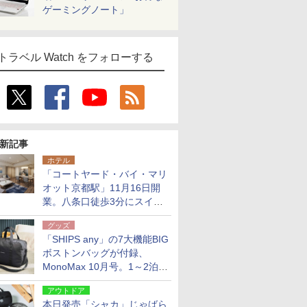
ゲーミングノート」
トラベル Watch をフォローする
新記事
ホテル
「コートヤード・バイ・マリ
オット京都駅」11月16日開
業。八条口徒歩3分にスイー
ト含む全270室、ダイニング
グッズ
も併設
「SHIPS any」の7大機能BIG
ボストンバッグが付録、
MonoMax 10月号。1～2泊の
荷物、キャリーオンも可能
アウトドア
本日発売「シャカ」じゃばら