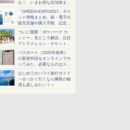
も！ いまお得な自治体まと
め
「GREEN×EXPO2027」チケ
ット情報まとめ。紙・電子の
販売店舗や購入手順、記念チ
ケットも解説
ついに開業「ポケパーク カ
ントー」見どころ解説。注目
アトラクション・チケット手
配・来場前に必要な準備は？
パスポート（2025年旅券）
の新規申請をオンラインでや
ってみた。必要なものはスマ
ホとマイナカードのみ
はじめてのハワイ旅行ガイド
～せっかく行くなら隣島の秘
境も楽しみたい！～