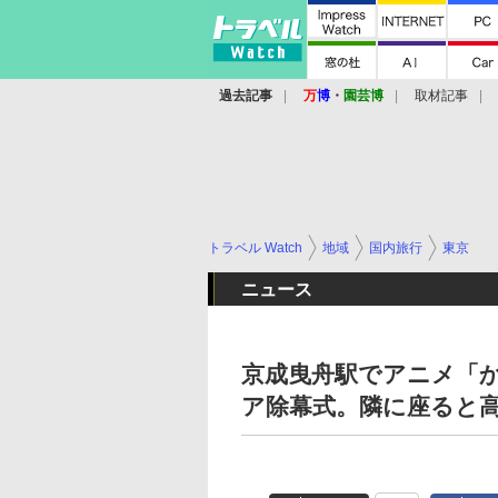
過去記事
万
博
・
園芸博
取材記事
トラベル Watch
地域
国内旅行
東京
ニュース
京成曳舟駅でアニメ「
ア除幕式。隣に座ると