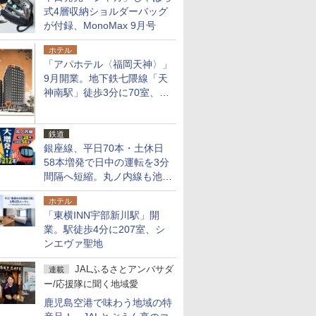
式4層収納ショルダーバッグ
が付録、MonoMax 9月号
ホテル
「アパホテル〈福岡天神〉」
9月開業。地下鉄七隈線「天
神南駅」徒歩3分に70室、エ
リア初の直営店
鉄道
銀座線、平日70本・土休日
58本増発で日中の運転を3分
間隔へ短縮。丸ノ内線も池袋
～中野坂上を4分間隔に
ホテル
「東横INN宇部新川駅」開
業。駅徒歩4分に207室、シ
ンエヴァ聖地
JALふるさとアンバサダ
連載
ー/応援隊に聞く地域愛
鹿児島空港で味わう地域の特