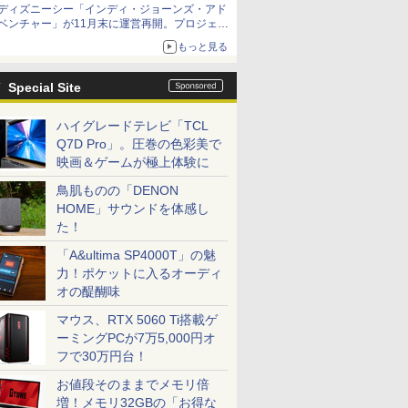
ディズニーシー「インディ・ジョーンズ・アド
ベンチャー」が11月末に運営再開。プロジェク
ションマッピングを追加、DPAは1500円
もっと見る
Special Site
ハイグレードテレビ「TCL
Q7D Pro」。圧巻の色彩美で
映画＆ゲームが極上体験に
鳥肌ものの「DENON
HOME」サウンドを体感し
た！
「A&ultima SP4000T」の魅
力！ポケットに入るオーディ
オの醍醐味
マウス、RTX 5060 Ti搭載ゲ
ーミングPCが7万5,000円オ
フで30万円台！
お値段そのままでメモリ倍
増！メモリ32GBの「お得な