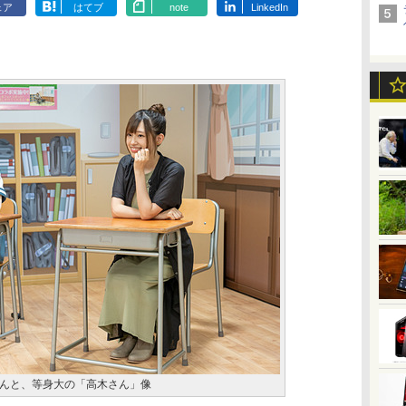
ェア
はてブ
note
LinkedIn
んと、等身大の「高木さん」像