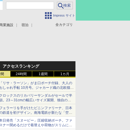
Impress サイト
全カテゴリ
商業施設
宿泊
アクセスランキング
時間
24時間
1週間
1カ月
「リサ・ラーソン」がま口ポーチ付録、大人の
おしゃれ手帖 10月号。ジャカード織の北欧猫デ
ザイン
クロックスのリカバリーサンダルがセールで半
額。23～31cmの幅広いサイズ展開、独自のク
ッション素材を採用
フェラーリを手がけたピニンファリーナ、日本
の鉄道を初デザイン。南海電鉄が新たな「空港
特急」をなにわ筋線へ導入
本日発売「スヌーピー」圧縮収納ポーチ。ファ
スナー閉めるだけで着替えや荷物がスリムにま
とまる