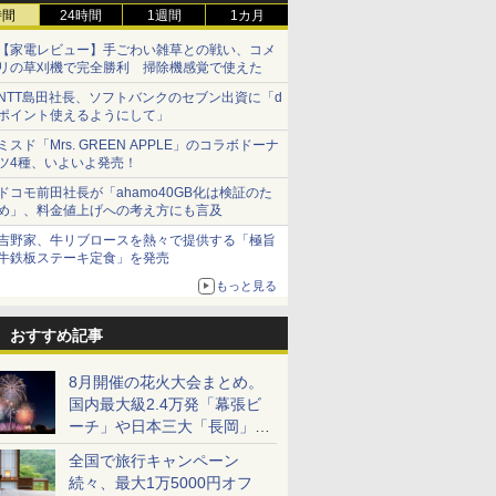
時間
24時間
1週間
1カ月
【家電レビュー】手ごわい雑草との戦い、コメ
リの草刈機で完全勝利 掃除機感覚で使えた
NTT島田社長、ソフトバンクのセブン出資に「d
ポイント使えるようにして」
ミスド「Mrs. GREEN APPLE」のコラボドーナ
ツ4種、いよいよ発売！
ドコモ前田社長が「ahamo40GB化は検証のた
め」、料金値上げへの考え方にも言及
吉野家、牛リブロースを熱々で提供する「極旨
牛鉄板ステーキ定食」を発売
もっと見る
おすすめ記事
8月開催の花火大会まとめ。
国内最大級2.4万発「幕張ビ
ーチ」や日本三大「長岡」な
ど大型イベント目白押し！
全国で旅行キャンペーン
続々、最大1万5000円オフ