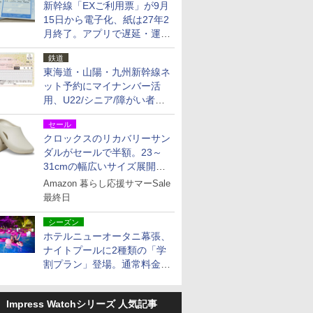
新幹線「EXご利用票」が9月
15日から電子化、紙は27年2
月終了。アプリで遅延・運休
も確認可能に
鉄道
東海道・山陽・九州新幹線ネ
ット予約にマイナンバー活
用、U22/シニア/障がい者割
を9月15日から発売
セール
クロックスのリカバリーサン
ダルがセールで半額。23～
31cmの幅広いサイズ展開、
独自のクッション素材を採用
Amazon 暮らし応援サマーSale
最終日
シーズン
ホテルニューオータニ幕張、
ナイトプールに2種類の「学
割プラン」登場。通常料金の
およそ半額でお得に夜活
Impress Watchシリーズ 人気記事