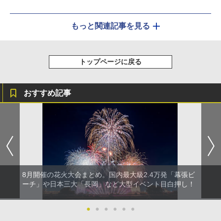
もっと関連記事を見る
トップページに戻る
おすすめ記事
8月開催の花火大会まとめ。国内最大級2.4万発「幕張ビ
ーチ」や日本三大「長岡」など大型イベント目白押し！
●
●
●
●
●
●