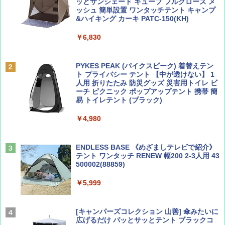
ッとサンシェード キューブ フルクローズ メ
ッシュ 簡単設置 ワンタッチテント キャンプ
￥1,500
￥2,079
&ハイキング カーキ PATC-150(KH)
￥6,830
ディズニーファン ２０２６年 ９月号 [雑
地球の歩き方 スター・ウォーズ
誌] (ＤＩＳＮＥＹ ＦＡＮ)
PYKES PEAK (パイクスピーク) 着替えテン
￥2,695
ト プライバシー テント 【中が透けない】 1
￥713
人用 折りたたみ 防災グッズ 災害用トイレ ビ
ーチ ピクニック ポップアップテント 携帯 簡
易 トイレテント (ブラック)
山と溪谷 2026年8月号「南アルプス大全」
僕が見た未来【完全版】
￥4,980
￥1,540
￥0
ENDLESS BASE 《めざましテレビで紹介》
テント ワンタッチ RENEW 幅200 2-3人用 43
500002(88859)
Coyote No.89 特集 星野道夫 夢見る旅
A09 地球の歩き方 イタリア 2026～2027 地
球の歩き方A ヨーロッパ
￥5,999
￥1,540
￥2,479
[キャンパーズコレクション 山善] 傘みたいに
広げるだけ パッとサッとテント ブラックコ