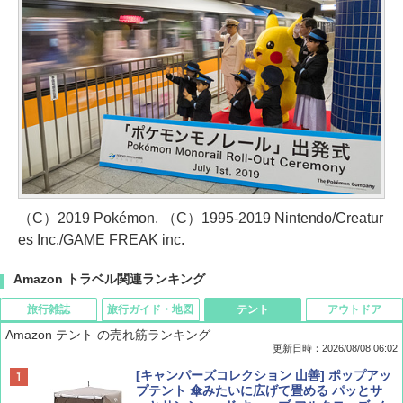
（C）2019 Pokémon. （C）1995-2019 Nintendo/Creatur
es Inc./GAME FREAK inc.
Amazon トラベル関連ランキング
旅行雑誌
旅行ガイド・地図
テント
アウトドア
Amazon テント の売れ筋ランキング
更新日時：2026/08/08 06:02
BE-PAL(ビ-パル) 2026年 9 月号【特別付録:
D40 地球の歩き方 チェンマイ タイ北部の魅
[キャンパーズコレクション 山善] ポップアッ
SOTO ミニマル"旅"財布 ランダム2種】
力的な町 2026～2027 地球の歩き方D アジア
プテント 傘みたいに広げて畳める パッとサ