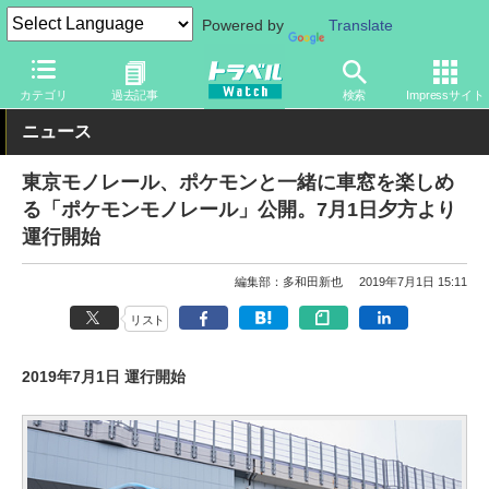
Powered by
Translate
トラベル Watch
地域
国内旅行
東京
カテゴリ
過去記事
検索
Impressサイト
ニュース
東京モノレール、ポケモンと一緒に車窓を楽しめ
る「ポケモンモノレール」公開。7月1日夕方より
運行開始
編集部：多和田新也
2019年7月1日 15:11
リスト
2019年7月1日 運行開始