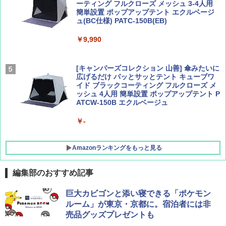
ーティング フルクローズ メッシュ 3-4人用
簡単設置 ポップアップテント エクルベージ
AIRLINE（エアライン）2026年9月号【特
A26 地球の歩き方 チェコ ポーランド スロヴ
ュ(BC仕様) PATC-150B(EB)
集】ボーイング110周年を祝して！
ァキア 2026～2027 地球の歩き方A ヨーロッ
パ
￥9,990
￥1,760
￥2,277
[キャンパーズコレクション 山善] 傘みたいに
広げるだけ パッとサッとテント キューブワ
イド ブラックコーティング フルクローズ メ
ッシュ 4人用 簡単設置 ポップアップテント P
ATCW-150B エクルベージュ
￥-
Amazonランキングをもっと見る
編集部のおすすめ記事
GRANDOOR ステンレス保冷剤 2個セット 2
巨大カビゴンと添い寝できる「ポケモン
026リニューアル 急速冷凍 空間倍増 衛生的
ルーム」が東京・京都に。宿泊者には非
コンパクト 保冷力長持ち
売品グッズプレゼントも
￥2,980