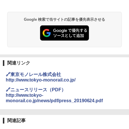
BUNDOK(バンドック)ソロ ドーム 1 EX BDK
Google 検索で当サイトの記事を優先表示させる
-08EX カーキ ソロキャンプ ポリエステル フ
レーム ドーム型 テント
￥14,800
DEWEL パラソル 大型 ビーチ アウトドアパ
ラソル ガーデン サイトシート付 折りたたみ
防水 UVカット 4段階高さ調整 軽量 収納袋付
関連リンク
き
🔗東京モノレール株式会社
￥6,459
http://www.tokyo-monorail.co.jp/
🔗ニュースリリース（PDF）
熊撃退スプレー 熊よけスプレー 熊スプレー
http://www.tokyo-
【日本企業販売】超強力クマ対策スプレー 30
monorail.co.jp/news/pdf/press_20190624.pdf
0ml（連続噴射30秒）110ml（連続噴射15
秒）射程5～10m 安全ロック搭載 携帯収納袋
付き ヒグマ・イノシシ対策 自治体・教育機
関の購入実績 登山・キャンプ・アウトドア・
関連記事
防災用品 長期保存可能 緊急時用 日本国内発
送