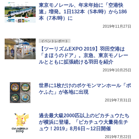
東京モノレール、年末年始に「空港快
￥3,680
速」増発。1日132本（5本/時）から186
本（7本/時）に
2019年11月27日
着替えテント トイレテント 透けない【換気
通気窓付き】収納袋付き UVカット 防水 防災
コンパクト iimono117 (ブルー)
イベントレポート
【ツーリズムEXPO 2019】羽田空港は
￥3,080
「まほうのドア」。京急、東京モノレー
ルとともに拡張続ける羽田を紹介
2019年10月25日
世界に1枚だけのポケモンマンホール「ポ
ケふた」が各地に出現
2019年7月31日
過去最大級2000匹以上のピカチュウたち
が横浜に登場。「ピカチュウ大量発生チ
ュウ！2019」8月6日～12日開催
2019年7月22日