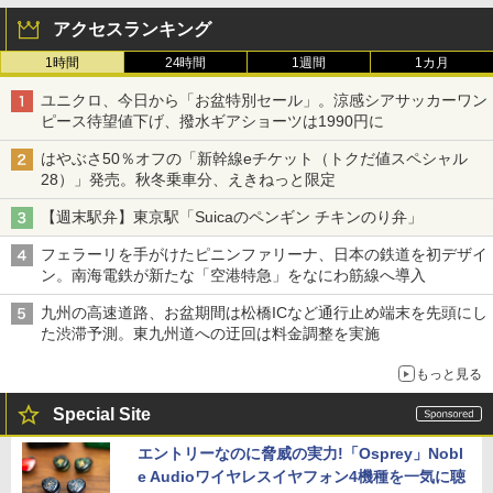
アクセスランキング
1時間
24時間
1週間
1カ月
ユニクロ、今日から「お盆特別セール」。涼感シアサッカーワン
ピース待望値下げ、撥水ギアショーツは1990円に
はやぶさ50％オフの「新幹線eチケット（トクだ値スペシャル
28）」発売。秋冬乗車分、えきねっと限定
【週末駅弁】東京駅「Suicaのペンギン チキンのり弁」
フェラーリを手がけたピニンファリーナ、日本の鉄道を初デザイ
ン。南海電鉄が新たな「空港特急」をなにわ筋線へ導入
九州の高速道路、お盆期間は松橋ICなど通行止め端末を先頭にし
た渋滞予測。東九州道への迂回は料金調整を実施
もっと見る
Special Site
エントリーなのに脅威の実力!「Osprey」Nobl
e Audioワイヤレスイヤフォン4機種を一気に聴