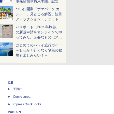
販売店舗や購入手順、記念チ
ケットも解説
ついに開業「ポケパーク カ
ントー」見どころ解説。注目
アトラクション・チケット手
配・来場前に必要な準備は？
パスポート（2025年旅券）
の新規申請をオンラインでや
ってみた。必要なものはスマ
ホとマイナカードのみ
はじめてのハワイ旅行ガイド
～せっかく行くなら隣島の秘
境も楽しみたい！～
ICE
天海社
ス
Comic curea
impress QuickBooks
PUBFUN