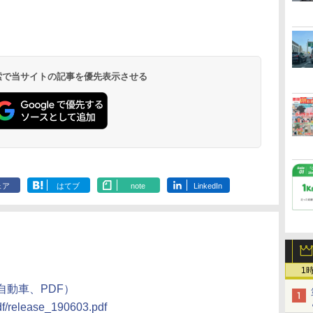
北陸 福井 あわら
品川プリンスホテ
舞浜ビューホテル
箱根湯本温泉 ホテ
ホテルトラスティ東
オリエンタルホテル
下呂温泉 水明館
住友不動産ホテル ヴ
東京ベイ舞浜ホテル
温泉 清風荘（北陸
ル イーストタワー
ｂｙ ＨＵＬＩＣ
ル おかだ
京ベイサイド
東京ベイ
ィラフォンテーヌグラ
ファーストリゾート
8,250円～
最大級の庭園露天風
（旧：東京ベイ舞浜
ンド東京有明
9,958円～
11,200円～
5,450円～
5,200円～
4,290円～
呂の宿 清風荘）
ホテル）
19,541円～
5,758円～
6,070円～
 検索で当サイトの記事を優先表示させる
ェア
はてブ
note
LinkedIn
1
自動車、PDF）
pdf/release_190603.pdf