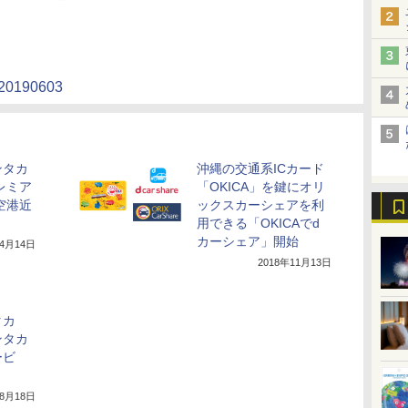
/20190603
ンタカ
沖縄の交通系ICカード
プレミア
「OKICA」を鍵にオリ
空港近
ックスカーシェアを利
用できる「OKICAでd
カーシェア」開始
年4月14日
2018年11月13日
タカ
ンタカ
ービ
年8月18日