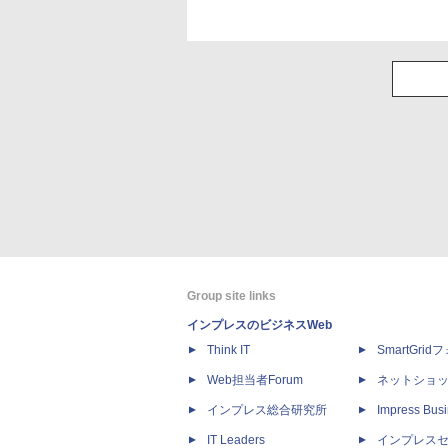
Group site links
インプレスのビジネスWeb
Think IT
SmartGri
Web担当者Forum
ネットショ
インプレス総合研究所
Impress Busi
IT Leaders
インプレス