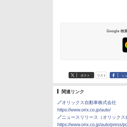
草津温泉 ホテル櫻
品川プリンスホテル
グランドニッコー東
海のサウナ＆スパ
東京ドームホテル
シェラトン・グラン
井
京ベイ 舞浜
オールインクルーシ
デ・トーキョーベ
7,037円～
7,980円～
ブ 島原温泉ホテル
イ・ホテル
14,300円～
6,800円～
南風楼
10,450円～
7,950円～
Google
ポスト
リスト
シ
関連リンク
🔗オリックス自動車株式会社
https://www.orix.co.jp/auto/
🔗ニュースリリース（オリックス
https://www.orix.co.jp/auto/press/