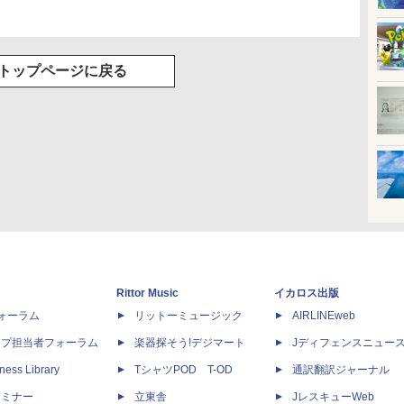
トップページに戻る
Rittor Music
イカロス出版
dフォーラム
リットーミュージック
AIRLINEweb
ップ担当者フォーラム
楽器探そう!デジマート
Jディフェンスニュー
ness Library
TシャツPOD T-OD
通訳翻訳ジャーナル
セミナー
立東舎
JレスキューWeb