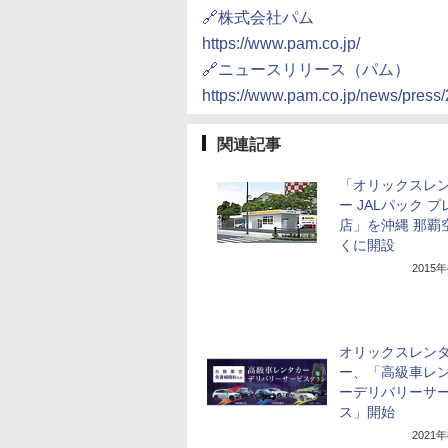
🔗株式会社パム
https://www.pam.co.jp/
🔗ニュースリリース（パム）
https://www.pam.co.jp/news/press
関連記事
「オリックスレ
ー JALパック 
店」を沖縄 那覇
くに開設
2015
オリックスレン
ー、「高級車レ
ーデリバリーサ
ス」開始
2021