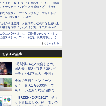
で順次無料配信開始
ユニクロ、今日から「お盆特別セール」。涼感
シアサッカーワンピース待望値下げ、撥水ギア
ショーツは1990円に
東映の歴代オープニング映像がカプセルトイ
に。全5種で8月下旬発売
九州の高速道路、お盆期間は松橋ICなど通行止
め端末を先頭にした渋滞予測。東九州道への迂
回は料金調整を実施
はやぶさ50％オフの「新幹線eチケット（トク
だ値スペシャル28）」発売。秋冬乗車分、えき
ねっと限定
もっと見る
おすすめ記事
8月開催の花火大会まとめ。
国内最大級2.4万発「幕張ビ
ーチ」や日本三大「長岡」な
ど大型イベント目白押し！
全国で旅行キャンペーン
続々、最大1万5000円オフ
も！ いまお得な自治体まと
め
「GREEN×EXPO2027」チケ
ット情報まとめ。紙・電子の