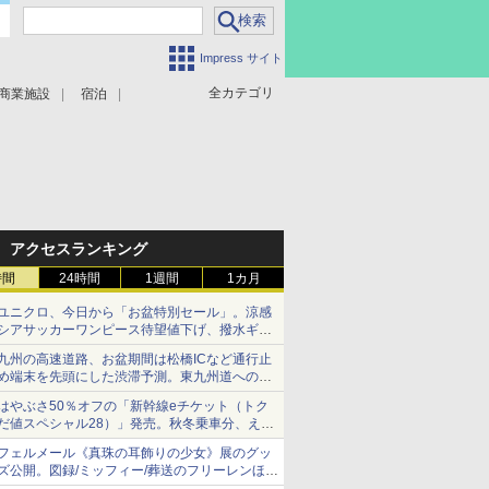
Impress サイト
全カテゴリ
商業施設
宿泊
アクセスランキング
時間
24時間
1週間
1カ月
ユニクロ、今日から「お盆特別セール」。涼感
シアサッカーワンピース待望値下げ、撥水ギア
ショーツは1990円に
九州の高速道路、お盆期間は松橋ICなど通行止
め端末を先頭にした渋滞予測。東九州道への迂
回は料金調整を実施
はやぶさ50％オフの「新幹線eチケット（トク
だ値スペシャル28）」発売。秋冬乗車分、えき
ねっと限定
フェルメール《真珠の耳飾りの少女》展のグッ
ズ公開。図録/ミッフィー/葬送のフリーレンほ
か、注目ブランドコラボが実現