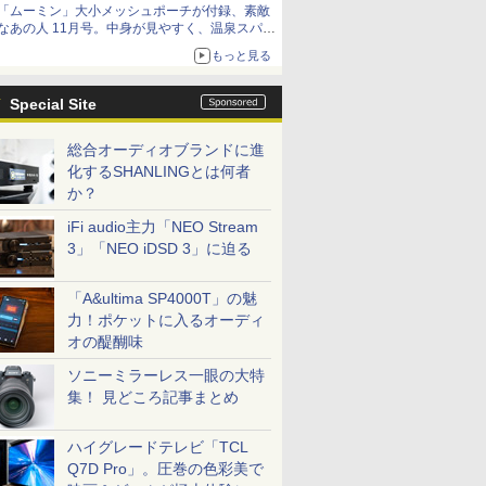
「ムーミン」大小メッシュポーチが付録、素敵
なあの人 11月号。中身が見やすく、温泉スパに
も使える
もっと見る
Special Site
総合オーディオブランドに進
化するSHANLINGとは何者
か？
iFi audio主力「NEO Stream
3」「NEO iDSD 3」に迫る
「A&ultima SP4000T」の魅
力！ポケットに入るオーディ
オの醍醐味
ソニーミラーレス一眼の大特
集！ 見どころ記事まとめ
ハイグレードテレビ「TCL
Q7D Pro」。圧巻の色彩美で