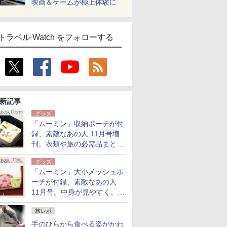
映画＆ゲームが極上体験に
トラベル Watch をフォローする
新記事
グッズ
「ムーミン」収納ポーチが付
録、素敵なあの人 11月号増
刊。衣類や旅の必需品まとま
る大小2個セット
グッズ
「ムーミン」大小メッシュポ
ーチが付録、素敵なあの人
11月号。中身が見やすく、温
泉スパにも使える
旅レポ
手のひらから食べる姿がかわ