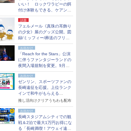
いい！ ロックワラビーの餌
付け体験もできる、ケアンズ
でアサートン高原の日本語ガ
話題
イド付きツアーに参加してみ
フェルメール《真珠の耳飾り
た
の少女》展のグッズ公開。図
録/ミッフィー/葬送のフリー
レンほか、注目ブランドコラ
お出かけ
ボが実現
「Reach for the Stars」公演
に伴うファンタジーランドの
夜間入場規制を変更。9月か
ら18時50分～20時ごろに
お出かけ
ゼンリン、スポーツファンの
長崎遠征を応援。上位ランク
インで和牛がもらえる
「GO！GO！長崎スタンプラ
推し活向けクリアうちわも配布
リー」
お出かけ
長崎スタジアムシティでの観
戦＆2泊で最大1万円お得にな
る「長崎満喫！アウェイ遠征