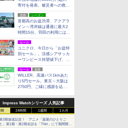
寄付を発表。被災者への救援
活動・復旧支援
道路
シーズン
首都高のお盆渋滞、アクアラ
イン～湾岸線は通過に最大2
時間15分。羽田の利用には
「空港西出口」の利用検討を
セール
ユニクロ、今日から「お盆特
別セール」。涼感シアサッカ
ーワンピース待望値下げ、撥
水ギアショーツは1990円に
セール
道路
WILLER、高速バス1kmあた
り5円セール。東京～大阪は
2750円、ご縁に感謝を込め
た20周年記念キャンペーン
Impress Watchシリーズ 人気記事
時間
24時間
1週間
1カ月
第3期放送記念！ アニメ「薬屋のひとりご
と」第1期・第2期全話を「TVer」にて期間限定