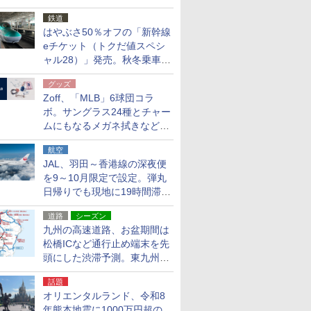
応援キャンペーン」
鉄道
はやぶさ50％オフの「新幹線
eチケット（トクだ値スペシ
ャル28）」発売。秋冬乗車
分、えきねっと限定
グッズ
Zoff、「MLB」6球団コラ
ボ。サングラス24種とチャー
ムにもなるメガネ拭きなど雑
貨24種
航空
JAL、羽田～香港線の深夜便
を9～10月限定で設定。弾丸
日帰りでも現地に19時間滞在
できる
道路
シーズン
九州の高速道路、お盆期間は
松橋ICなど通行止め端末を先
頭にした渋滞予測。東九州道
への迂回は料金調整を実施
話題
オリエンタルランド、令和8
年熊本地震に1000万円超の