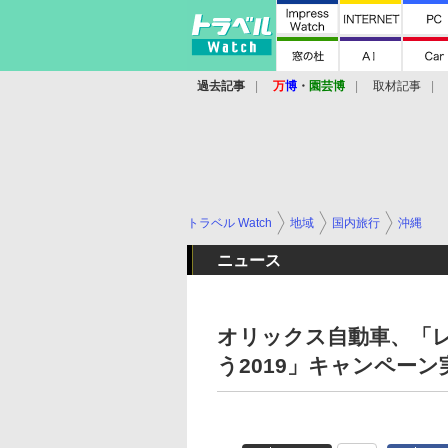
過去記事
万
博
・
園芸博
取材記事
トラベル Watch
地域
国内旅行
沖縄
ニュース
オリックス自動車、「
う2019」キャンペーン