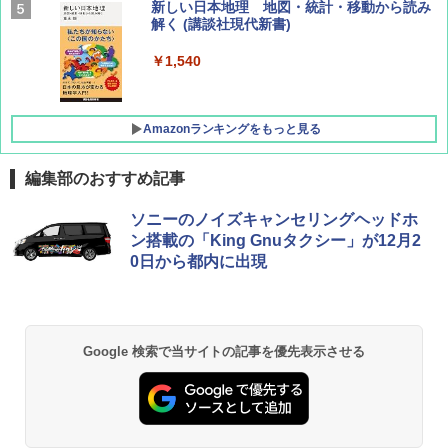
AIRLINE（エアライン）2026年9月号【特
新しい日本地理 地図・統計・移動から読み
集】ボーイング110周年を祝して！
解く (講談社現代新書)
￥1,760
￥1,540
Amazonランキングをもっと見る
編集部のおすすめ記事
[キャンパーズコレクション 山善] ポップアッ
DEWEL パラソル 大型 ビーチ アウトドアパ
ソニーのノイズキャンセリングヘッドホ
プテント 傘みたいに広げて畳める パッとサ
ラソル ガーデン サイトシート付 折りたたみ
ン搭載の「King Gnuタクシー」が12月2
ッとサンシェード キューブ フルクローズ メ
防水 UVカット 4段階高さ調整 軽量 収納袋付
0日から都内に出現
ッシュ 簡単設置 ワンタッチテント キャンプ
き
&ハイキング カーキ PATC-150(KH)
￥6,459
￥6,830
Google 検索で当サイトの記事を優先表示させる
熊撃退スプレー 熊よけスプレー 熊スプレー
PYKES PEAK (パイクスピーク) 着替えテン
【日本企業販売】超強力クマ対策スプレー 30
ト プライバシー テント 【中が透けない】 1
0ml（連続噴射30秒）110ml（連続噴射15
人用 折りたたみ 防災グッズ 災害用トイレ ビ
秒）射程5～10m 安全ロック搭載 携帯収納袋
ーチ ピクニック ポップアップテント 携帯 簡
付き ヒグマ・イノシシ対策 自治体・教育機
易 トイレテント (ブラック)
関の購入実績 登山・キャンプ・アウトドア・