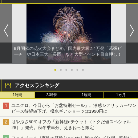
8月開催の花火大会まとめ。国内最大級2.4万発「幕張ビ
ーチ」や日本三大「長岡」など大型イベント目白押し！
●
●
●
●
●
●
アクセスランキング
1時間
24時間
1週間
1カ月
ユニクロ、今日から「お盆特別セール」。涼感シアサッカーワン
ピース待望値下げ、撥水ギアショーツは1990円に
はやぶさ50％オフの「新幹線eチケット（トクだ値スペシャル
28）」発売。秋冬乗車分、えきねっと限定
フェルメール《真珠の耳飾りの少女》展のグッズ公開。図録/ミ