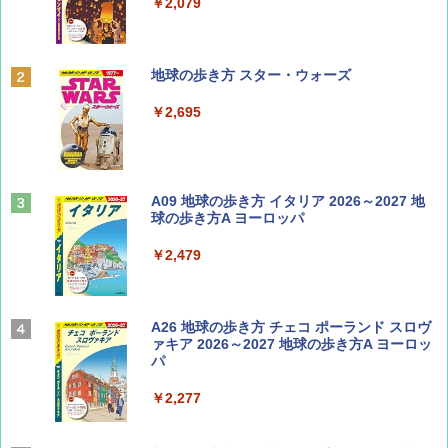
￥1,500
￥2,079
ディズニーファン ２０２６年 ９月号 [雑
地球の歩き方 スター・ウォーズ
誌] (ＤＩＳＮＥＹ ＦＡＮ)
￥2,695
￥713
山と溪谷 2026年8月号「南アルプス大全」
A09 地球の歩き方 イタリア 2026～2027 地
球の歩き方A ヨーロッパ
￥1,540
￥2,479
Coyote No.89 特集 星野道夫 夢見る旅
A26 地球の歩き方 チェコ ポーランド スロヴ
ァキア 2026～2027 地球の歩き方A ヨーロッ
パ
￥1,540
￥2,277