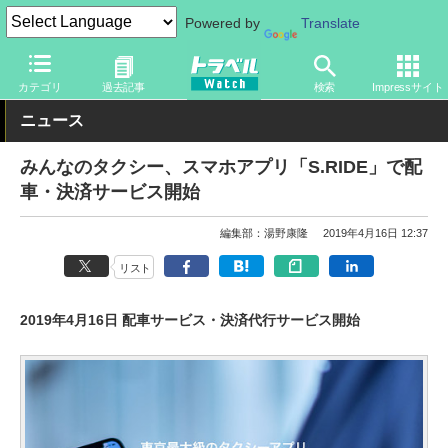
Powered by
Translate
トラベル Watch
旅のアイテム
スマホ・ルーター
スマートフォ
カテゴリ
過去記事
検索
Impressサイト
ニュース
みんなのタクシー、スマホアプリ「S.RIDE」で配
車・決済サービス開始
編集部：湯野康隆
2019年4月16日 12:37
リスト
2019年4月16日 配車サービス・決済代行サービス開始