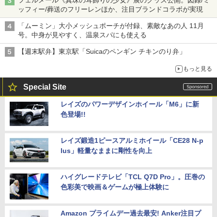
ッフィー/葬送のフリーレンほか、注目ブランドコラボが実現
「ムーミン」大小メッシュポーチが付録、素敵なあの人 11月
号。中身が見やすく、温泉スパにも使える
【週末駅弁】東京駅「Suicaのペンギン チキンのり弁」
もっと見る
Special Site
レイズのパワーデザインホイール「M6」に新
色登場!!
レイズ鍛造1ピースアルミホイール「CE28 N-p
lus」軽量なままに剛性を向上
ハイグレードテレビ「TCL Q7D Pro」。圧巻の
色彩美で映画＆ゲームが極上体験に
Amazon プライムデー過去最安! Anker注目プ