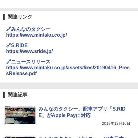
防災用品 長期保存可能 緊急時用 日本国内発
送
￥4,980
関連リンク
￥3,680
ENDLESS BASE 《めざましテレビで紹介》
🔗みんなのタクシー
テント ワンタッチ RENEW 幅200 2-3人用 43
https://www.mintaku.co.jp/
500002(89232)
GRANDOOR ステンレス保冷剤 2個セット 2
026リニューアル 急速冷凍 空間倍増 衛生的
🔗S.RIDE
コンパクト 保冷力長持ち
￥5,999
https://www.sride.jp/
￥2,980
🔗ニュースリリース
[キャンパーズコレクション 山善] 傘みたいに
https://www.mintaku.co.jp/assets/files/20190416_Pres
広げるだけ パッとサッとテント ブラックコ
sRelease.pdf
ーティング フルクローズ メッシュ 3-4人用
ポインターライト 強力 小型 緑色/赤色/青紫色
簡単設置 ポップアップテント エクルベージ
USB充電式 高精度 超長距離照射 長時間使用
ュ(BC仕様) PATC-150B(EB)
可能 安全ロック付き 高安全性 金属製耐久 コ
ンパクト多機能設計 持ち運び便利 アウトド
関連記事
ア/オフィス/教育現場/展示会用 緑
￥9,990
みんなのタクシー、配車アプリ「S.RID
￥1,180
E」がApple Payに対応
[キャンパーズコレクション 山善] 傘みたいに
広げるだけ パッとサッとテント キューブワ
2019年12月16日
イド ブラックコーティング フルクローズ メ
電動エアーポンプ SUP用 20PSI 電動ポンプ
ッシュ 4人用 簡単設置 ポップアップテント P
ゴムボート 空気入れ 空気抜き 自動停止 過熱
ATCW-150B エクルベージュ
保護 日光可読lcd 7種類ノズル付き