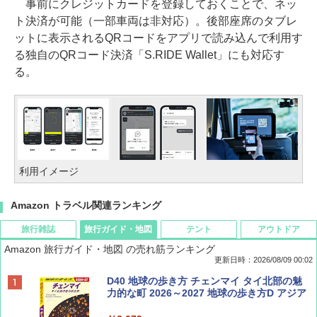
事前にクレジットカードを登録しておくことで、ネッ
ト決済が可能（一部車両は非対応）。後部座席のタブレ
ットに表示されるQRコードをアプリで読み込んで利用す
る独自のQRコード決済「S.RIDE Wallet」にも対応す
る。
利用イメージ
Amazon トラベル関連ランキング
旅行雑誌
旅行ガイド・地図
テント
アウトドア
Amazon 旅行ガイド・地図 の売れ筋ランキング
更新日時：2026/08/09 00:02
BE-PAL(ビ-パル) 2026年 9 月号【特別付録:
D40 地球の歩き方 チェンマイ タイ北部の魅
SOTO ミニマル"旅"財布 ランダム2種】
力的な町 2026～2027 地球の歩き方D アジア