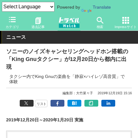
Powered by
Translate
トラベル Watch
旅のアイテム
ガジェット
ヘッドフォン
カテゴリ
過去記事
検索
Impressサイト
ニュース
ソニーのノイズキャンセリングヘッドホン搭載の
「King Gnuタクシー」が12月20日から都内に出
現
タクシー内でKing Gnuの楽曲を「静寂×ハイレゾ高音質」で
体験
編集部：大竹菜々子
2019年12月19日 15:16
リスト
2019年12月20日～2020年1月20日 実施