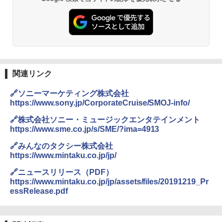
GRANDOOR ステンレス保冷剤 2個セット 2
026リニューアル 急速冷凍 空間倍増 衛生的
コンパクト 保冷力長持ち
￥2,980
熊撃退スプレー 熊よけスプレー 熊スプレー
関連リンク
【日本企業販売】超強力クマ対策スプレー 30
0ml（連続噴射30秒）110ml（連続噴射15
🔗ソニーマーケティング株式会社
秒）射程5～10m 安全ロック搭載 携帯収納袋
付き ヒグマ・イノシシ対策 自治体・教育機
https://www.sony.jp/CorporateCruise/SMOJ-info/
関の購入実績 登山・キャンプ・アウトドア・
防災用品 長期保存可能 緊急時用 日本国内発
🔗株式会社ソニー・ミュージックエンタテインメント
送
https://www.sme.co.jp/s/SME/?ima=4913
🔗みんなのタクシー株式会社
￥3,680
https://www.mintaku.co.jp/jp/
🔗ニュースリリース（PDF）
Across やわらか保冷剤 日本製 固まらない 1
https://www.mintaku.co.jp/jp/assets/files/20191219_Pr
1cm ソフト 2個セット (2個セット)
essRelease.pdf
￥680