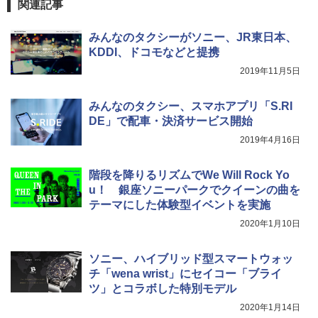
関連記事
着替えテント トイレテント 透けない【換気
通気窓付き】収納袋付き UVカット 防水 防災
みんなのタクシーがソニー、JR東日本、
コンパクト iimono117 (ブルー)
KDDI、ドコモなどと提携
￥3,180
2019年11月5日
みんなのタクシー、スマホアプリ「S.RI
DE」で配車・決済サービス開始
2019年4月16日
階段を降りるリズムでWe Will Rock Yo
u！ 銀座ソニーパークでクイーンの曲を
テーマにした体験型イベントを実施
2020年1月10日
ソニー、ハイブリッド型スマートウォッ
チ「wena wrist」にセイコー「ブライ
ツ」とコラボした特別モデル
2020年1月14日