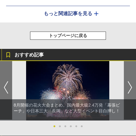
もっと関連記事を見る
トップページに戻る
おすすめ記事
8月開催の花火大会まとめ。国内最大級2.4万発「幕張ビ
ーチ」や日本三大「長岡」など大型イベント目白押し！
●
●
●
●
●
●