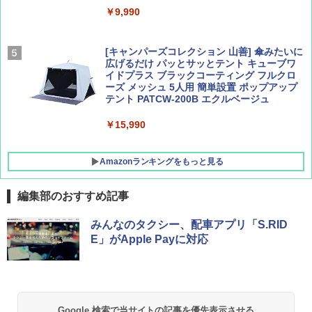
￥9,990
￥1,760
￥1,540
[キャンパーズコレクション 山善] 傘みたいに
広げるだけ パッとサッとテント キューブワ
イドプラス ブラックコーティング フルクロ
ーズ メッシュ 5人用 簡単設置 ポップアップ
テント PATCW-200B エクルベージュ
￥15,990
Amazonランキングをもっと見る
編集部のおすすめ記事
DEWEL パラソル 大型 ビーチ アウトドアパ
みんなのタクシー、配車アプリ「S.RID
ラソル ガーデン サイトシート付 折りたたみ
E」がApple Payに対応
防水 UVカット 4段階高さ調整 軽量 収納袋付
き
￥6,459
Google 検索で当サイトの記事を優先表示させる