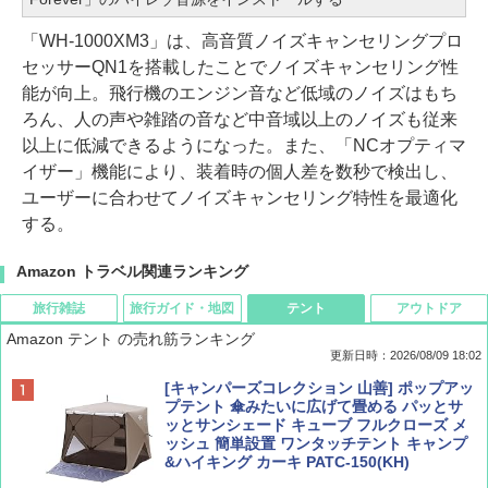
「WH-1000XM3」は、高音質ノイズキャンセリングプロ
セッサーQN1を搭載したことでノイズキャンセリング性
能が向上。飛行機のエンジン音など低域のノイズはもち
ろん、人の声や雑踏の音など中音域以上のノイズも従来
以上に低減できるようになった。また、「NCオプティマ
イザー」機能により、装着時の個人差を数秒で検出し、
ユーザーに合わせてノイズキャンセリング特性を最適化
する。
Amazon トラベル関連ランキング
旅行雑誌
旅行ガイド・地図
テント
アウトドア
Amazon テント の売れ筋ランキング
更新日時：2026/08/09 18:02
BE-PAL(ビ-パル) 2026年 9 月号【特別付録:
地球の歩き方 スター・ウォーズ
[キャンパーズコレクション 山善] ポップアッ
SOTO ミニマル"旅"財布 ランダム2種】
プテント 傘みたいに広げて畳める パッとサ
ッとサンシェード キューブ フルクローズ メ
￥2,695
ッシュ 簡単設置 ワンタッチテント キャンプ
￥1,500
&ハイキング カーキ PATC-150(KH)