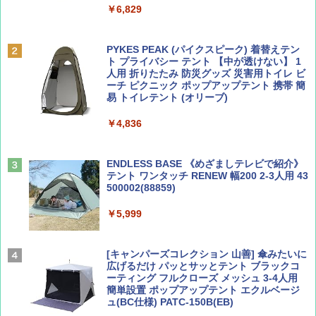
￥6,829
ディズニーファン ２０２６年 ９月号 [雑
D40 地球の歩き方 チェンマイ タイ北部の魅
誌] (ＤＩＳＮＥＹ ＦＡＮ)
力的な町 2026～2027 地球の歩き方D アジア
PYKES PEAK (パイクスピーク) 着替えテン
ト プライバシー テント 【中が透けない】 1
￥713
￥2,079
人用 折りたたみ 防災グッズ 災害用トイレ ビ
ーチ ピクニック ポップアップテント 携帯 簡
易 トイレテント (オリーブ)
山と溪谷 2026年8月号「南アルプス大全」
A09 地球の歩き方 イタリア 2026～2027 地
￥4,836
球の歩き方A ヨーロッパ
￥1,540
￥2,479
ENDLESS BASE 《めざましテレビで紹介》
テント ワンタッチ RENEW 幅200 2-3人用 43
500002(88859)
Coyote No.89 特集 星野道夫 夢見る旅
A26 地球の歩き方 チェコ ポーランド スロヴ
ァキア 2026～2027 地球の歩き方A ヨーロッ
￥5,999
パ
￥1,540
￥2,277
[キャンパーズコレクション 山善] 傘みたいに
広げるだけ パッとサッとテント ブラックコ
ーティング フルクローズ メッシュ 3-4人用
簡単設置 ポップアップテント エクルベージ
AIRLINE（エアライン）2026年9月号【特
新しい日本地理 地図・統計・移動から読み
ュ(BC仕様) PATC-150B(EB)
集】ボーイング110周年を祝して！
解く (講談社現代新書)