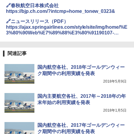
🔗春秋航空日本株式会社
https://bjp.ch.com/?intcmp=home_tonew_0323&
🔗ニュースリリース（PDF）
https://ajax.springairlines.com/style/site/img/home/%E
3%80%90Web%E7%89%88%E3%80%91190107-
%E5%B9%B4%E6%9C%AB%E5%B9%B4%E5%A7%8
B%E6%9C%9F%E9%96%93%E3%81%94%E5%88%A
9%E7%94%A8%E5%AE%9F%E7%B8%BE.pdf
関連記事
国内航空各社、2018年ゴールデンウィー
ク期間中の利用実績を発表
2018年5月9日
国内主要航空各社、2017年～2018年の年
末年始の利用実績を発表
2018年1月5日
国内航空各社、2017年ゴールデンウィー
ク期間中の利用実績を発表