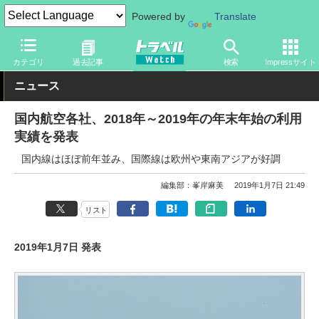
Powered by
Translate
トラベル Watch
旅の方法
空旅
飛行機
カテゴリ
過去記事
検索
Impressサイト
ニュース
国内航空各社、2018年～2019年の年末年始の利用
実績を発表
国内線はほぼ前年並み、国際線は欧州や東南アジアが好調
編集部：峯岸麻美
2019年1月7日 21:49
リスト
2019年1月7日 発表