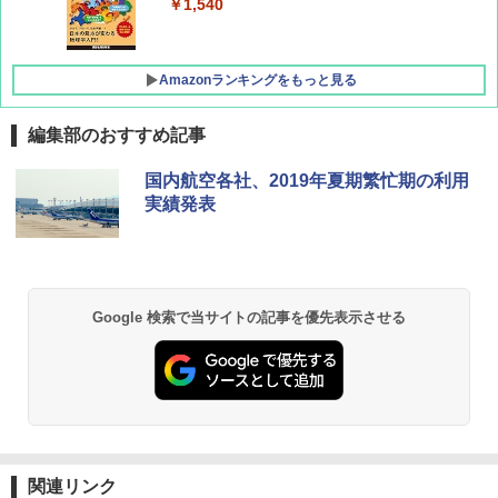
￥1,500
￥1,540
Amazonランキングをもっと見る
編集部のおすすめ記事
[キャンパーズコレクション 山善] ポップアッ
BUNDOK(バンドック)ソロ ドーム 1 EX BDK
国内航空各社、2019年夏期繁忙期の利用
プテント 傘みたいに広げて畳める パッとサ
-08EX カーキ ソロキャンプ ポリエステル フ
実績発表
ッとサンシェード キューブ フルクローズ メ
レーム テント
ッシュ 簡単設置 ワンタッチテント キャンプ
&ハイキング カーキ PATC-150(KH)
￥14,800
￥6,832
GRANDOOR ステンレス保冷剤 2個セット 2
Google 検索で当サイトの記事を優先表示させる
026リニューアル 急速冷凍 空間倍増 衛生的
PYKES PEAK (パイクスピーク) 着替えテン
コンパクト 保冷力長持ち
ト プライバシー テント 【中が透けない】 1
人用 折りたたみ 防災グッズ 災害用トイレ ビ
￥2,980
ーチ ピクニック ポップアップテント 携帯 簡
易 トイレテント (オリーブ)
DEWEL パラソル 大型 ビーチ アウトドアパ
￥-
ラソル ガーデン サイトシート付 折りたたみ
関連リンク
防水 UVカット 4段階高さ調整 軽量 収納袋付