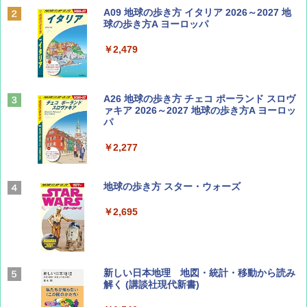
Coyote No.89 特集 星野道夫 夢見る旅
A09 地球の歩き方 イタリア 2026～2027 地
球の歩き方A ヨーロッパ
￥1,540
￥2,479
山と溪谷 2026年8月号「南アルプス大全」
A26 地球の歩き方 チェコ ポーランド スロヴ
ァキア 2026～2027 地球の歩き方A ヨーロッ
パ
￥1,540
￥2,277
AIRLINE（エアライン）2026年9月号【特
地球の歩き方 スター・ウォーズ
集】ボーイング110周年を祝して！
￥2,695
￥1,760
BE-PAL(ビ-パル) 2026年 9 月号【特別付録:
新しい日本地理 地図・統計・移動から読み
SOTO ミニマル"旅"財布 ランダム2種】
解く (講談社現代新書)