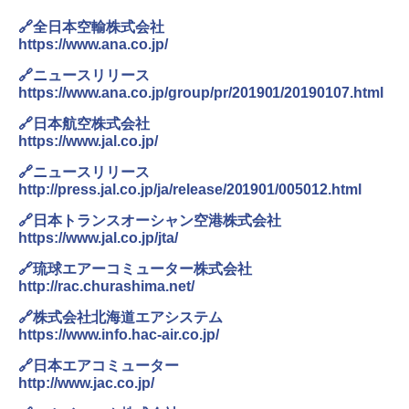
き
🔗全日本空輸株式会社
ENDLESS BASE 《めざましテレビで紹介》
テント ワンタッチ RENEW 幅200 2-3人用 43
https://www.ana.co.jp/
￥6,459
500002(89147)
🔗ニュースリリース
https://www.ana.co.jp/group/pr/201901/20190107.html
￥5,499
ポインターライト 強力 小型 緑色/赤色/青紫色
USB充電式 高精度 超長距離照射 長時間使用
🔗日本航空株式会社
可能 安全ロック付き 高安全性 金属製耐久 コ
https://www.jal.co.jp/
[キャンパーズコレクション 山善] 傘みたいに
ンパクト多機能設計 持ち運び便利 アウトド
広げるだけ パッとサッとテント ブラックコ
ア/オフィス/教育現場/展示会用 緑
🔗ニュースリリース
ーティング フルクローズ メッシュ 3-4人用
http://press.jal.co.jp/ja/release/201901/005012.html
簡単設置 ポップアップテント エクルベージ
￥1,180
ュ(BC仕様) PATC-150B(EB)
🔗日本トランスオーシャン空港株式会社
https://www.jal.co.jp/jta/
￥8,991
電動エアーポンプ SUP用 20PSI 電動ポンプ
ゴムボート 空気入れ 空気抜き 自動停止 過熱
🔗琉球エアーコミューター株式会社
保護 日光可読lcd 7種類ノズル付き
http://rac.churashima.net/
Coleman(コールマン) ツーリングドーム/LD
X 2人用 3人用 キャンプ アウトドア フェス
￥7,299
🔗株式会社北海道エアシステム
収納 コンパクト 簡単設営 カンガルーテント
https://www.info.hac-air.co.jp/
ソロキャンプ ソロテント
🔗日本エアコミューター
￥20,718
http://www.jac.co.jp/