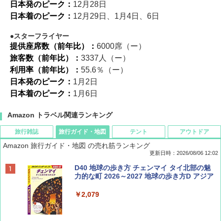
日本発のピーク：
12月28日
日本着のピーク：
12月29日、1月4日、6日
スターフライヤー
提供座席数（前年比）：
6000席（ー）
旅客数（前年比）：
3337人（ー）
利用率（前年比）：
55.6％（ー）
日本発のピーク：
1月2日
日本着のピーク：
1月6日
Amazon トラベル関連ランキング
旅行雑誌
旅行ガイド・地図
テント
アウトドア
Amazon 旅行ガイド・地図 の売れ筋ランキング
更新日時：2026/08/06 12:02
ディズニーファン ２０２６年 ９月号 [雑
D40 地球の歩き方 チェンマイ タイ北部の魅
誌] (ＤＩＳＮＥＹ ＦＡＮ)
力的な町 2026～2027 地球の歩き方D アジア
￥713
￥2,079