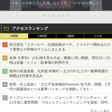
ーチ」や日本三大「長岡」など大型イベント目白押し！
●
●
●
●
●
●
アクセスランキング
1時間
24時間
1週間
1カ月
本日発売「スヌーピー」圧縮収納ポーチ。ファスナー閉めるだけ
で着替えや荷物がスリムにまとまる
名神 大津SA「びわ湖大花火大会」開催に伴い閉鎖。明日15～21
時は店舗・トイレ・駐車場の利用不可
熊本の高速道路、九州道 松橋IC～えびのICなどの一般車両通行
再開は8月後半見込み
群馬・水上温泉に「大江戸温泉物語Premium 松乃井」開業。1万
坪の庭園湯めぐり＆豪華バイキングを体験してきた！
ディズニーシー「インディ・ジョーンズ・アドベンチャー」が
11月末に運営再開。プロジェクションマッピングを追加、DPA
は1500円
もっと見る