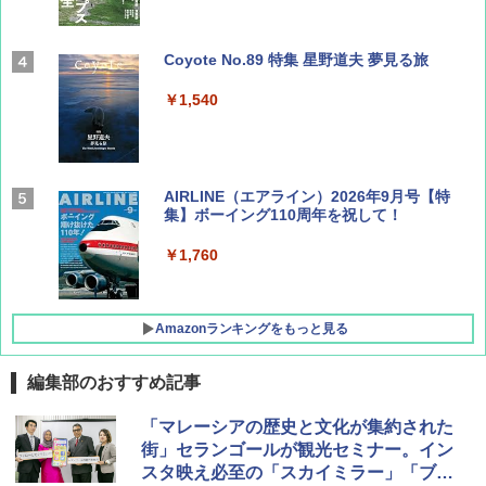
Coyote No.89 特集 星野道夫 夢見る旅
￥1,540
AIRLINE（エアライン）2026年9月号【特
集】ボーイング110周年を祝して！
￥1,760
Amazonランキングをもっと見る
編集部のおすすめ記事
地球の歩き方 スター・ウォーズ
[キャンパーズコレクション 山善] ポップアッ
DEWEL パラソル 大型 ビーチ アウトドアパ
「マレーシアの歴史と文化が集約された
プテント 傘みたいに広げて畳める パッとサ
ラソル ガーデン サイトシート付 折りたたみ
街」セランゴールが観光セミナー。イン
ッとサンシェード キューブ フルクローズ メ
防水 UVカット 4段階高さ調整 軽量 収納袋付
￥2,695
スタ映え必至の「スカイミラー」「ブル
ッシュ 簡単設置 ワンタッチテント キャンプ
き