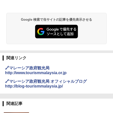
&ハイキング カーキ PATC-150(KH)
ーモスク」を紹介
￥6,459
￥6,829
D40 地球の歩き方 チェンマイ タイ北部の魅
Google 検索で当サイトの記事を優先表示させる
力的な町 2026～2027 地球の歩き方D アジア
GRANDOOR ステンレス保冷剤 2個セット 2
PYKES PEAK (パイクスピーク) 着替えテン
026リニューアル 急速冷凍 空間倍増 衛生的
ト プライバシー テント 【中が透けない】 1
コンパクト 保冷力長持ち
￥2,079
人用 折りたたみ 防災グッズ 災害用トイレ ビ
ーチ ピクニック ポップアップテント 携帯 簡
￥2,980
易 トイレテント (オリーブ)
A09 地球の歩き方 イタリア 2026～2027 地
￥4,836
球の歩き方A ヨーロッパ
熊撃退スプレー 熊よけスプレー 熊スプレー
【日本企業販売】超強力クマ対策スプレー 30
関連リンク
￥2,479
0ml（連続噴射30秒）110ml（連続噴射15
ENDLESS BASE 《めざましテレビで紹介》
秒）射程5～10m 安全ロック搭載 携帯収納袋
🔗マレーシア政府観光局
テント ワンタッチ RENEW 幅200 2-3人用 43
付き ヒグマ・イノシシ対策 自治体・教育機
http://www.tourismmalaysia.or.jp
500002(88859)
関の購入実績 登山・キャンプ・アウトドア・
防災用品 長期保存可能 緊急時用 日本国内発
A26 地球の歩き方 チェコ ポーランド スロヴ
🔗マレーシア政府観光局 オフィシャルブログ
送
ァキア 2026～2027 地球の歩き方A ヨーロッ
￥5,999
http://blog-tourismmalaysia.jp/
パ
￥3,680
￥2,277
[キャンパーズコレクション 山善] 傘みたいに
広げるだけ パッとサッとテント ブラックコ
関連記事
ーティング フルクローズ メッシュ 3-4人用
Across やわらか保冷剤 日本製 固まらない 1
簡単設置 ポップアップテント エクルベージ
1cm ソフト 2個セット (2個セット)
新しい日本地理 地図・統計・移動から読み