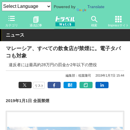
Powered by
Translate
トラベル Watch
地域
海外旅行
東南アジア
カテゴリ
過去記事
検索
Impressサイト
ニュース
マレーシア、すべての飲食店が禁煙に。電子タバ
コも対象
違反者には最高約28万円の罰金か2年以下の懲役
編集部：稲葉隆司
2019年1月7日 15:44
リスト
2019年1月1日 全面禁煙