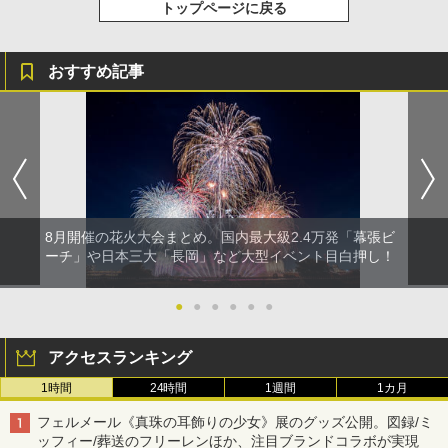
トップページに戻る
おすすめ記事
8月開催の花火大会まとめ。国内最大級2.4万発「幕張ビ
ーチ」や日本三大「長岡」など大型イベント目白押し！
●
●
●
●
●
●
アクセスランキング
1時間
24時間
1週間
1カ月
フェルメール《真珠の耳飾りの少女》展のグッズ公開。図録/ミ
ッフィー/葬送のフリーレンほか、注目ブランドコラボが実現