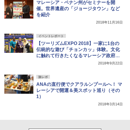
マレーシア・ペナン州がセミナーを開
ュ(BC仕様) PATC-150B(EB)
解く (講談社現代新書)
催。世界遺産の「ジョージタウン」など
￥680
￥9,990
￥1,540
を紹介
2018年11月16日
着替えテント トイレテント 透けない【換気
[キャンパーズコレクション 山善] 傘みたいに
通気窓付き】収納袋付き UVカット 防水 防災
広げるだけ パッとサッとテント キューブワ
イベントレポート
コンパクト iimono117 (ブルー)
イドプラス ブラックコーティング フルクロ
【ツーリズムEXPO 2018】一家に1台の
ーズ メッシュ 5人用 簡単設置 ポップアップ
伝統的な遊び「チョンカッ」体験。文化
テント PATCW-200B エクルベージュ
￥3,180
に触れて行きたくなるマレーシア政府観
￥15,990
光局
2018年9月22日
旅レポ
ANAの直行便でクアラルンプールへ！ マ
レーシアで開運＆美スポット巡り（その
1）
2018年3月14日