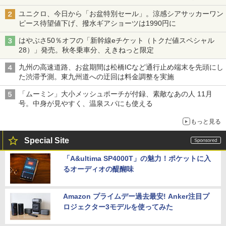
ユニクロ、今日から「お盆特別セール」。涼感シアサッカーワン
ピース待望値下げ、撥水ギアショーツは1990円に
はやぶさ50％オフの「新幹線eチケット（トクだ値スペシャル
28）」発売。秋冬乗車分、えきねっと限定
九州の高速道路、お盆期間は松橋ICなど通行止め端末を先頭にし
た渋滞予測。東九州道への迂回は料金調整を実施
「ムーミン」大小メッシュポーチが付録、素敵なあの人 11月
号。中身が見やすく、温泉スパにも使える
もっと見る
Special Site
「A&ultima SP4000T」の魅力！ポケットに入
るオーディオの醍醐味
Amazon プライムデー過去最安! Anker注目プ
ロジェクター3モデルを使ってみた