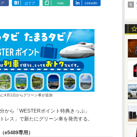
ェア
はてブ
note
LinkedIn
品に4月1日からグリーン車が追加
分から「WESTERポイント特典きっぷ」
ットレス」で新たにグリーン車を発売する。
（e5489専用）