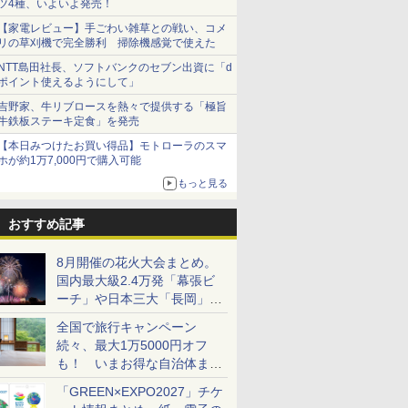
ツ4種、いよいよ発売！
【家電レビュー】手ごわい雑草との戦い、コメ
リの草刈機で完全勝利 掃除機感覚で使えた
NTT島田社長、ソフトバンクのセブン出資に「d
ポイント使えるようにして」
吉野家、牛リブロースを熱々で提供する「極旨
牛鉄板ステーキ定食」を発売
【本日みつけたお買い得品】モトローラのスマ
ホが約1万7,000円で購入可能
もっと見る
おすすめ記事
8月開催の花火大会まとめ。
国内最大級2.4万発「幕張ビ
ーチ」や日本三大「長岡」な
ど大型イベント目白押し！
全国で旅行キャンペーン
続々、最大1万5000円オフ
も！ いまお得な自治体まと
め
「GREEN×EXPO2027」チケ