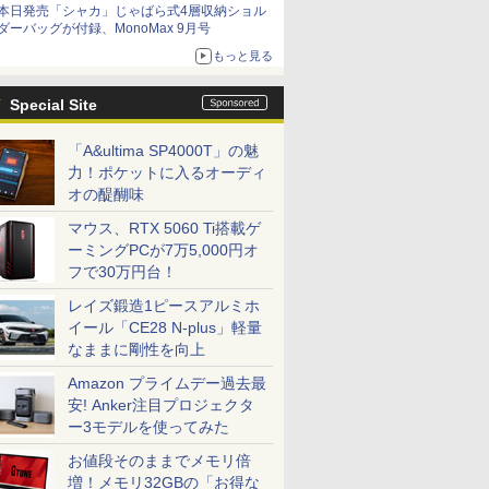
本日発売「シャカ」じゃばら式4層収納ショル
ダーバッグが付録、MonoMax 9月号
もっと見る
Special Site
「A&ultima SP4000T」の魅
力！ポケットに入るオーディ
オの醍醐味
マウス、RTX 5060 Ti搭載ゲ
ーミングPCが7万5,000円オ
フで30万円台！
レイズ鍛造1ピースアルミホ
イール「CE28 N-plus」軽量
なままに剛性を向上
Amazon プライムデー過去最
安! Anker注目プロジェクタ
ー3モデルを使ってみた
お値段そのままでメモリ倍
増！メモリ32GBの「お得な