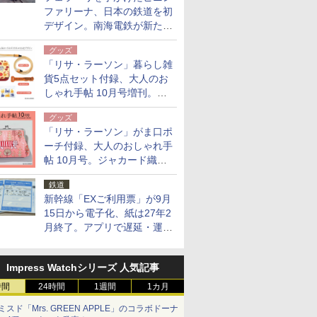
ファリーナ、日本の鉄道を初
デザイン。南海電鉄が新たな
「空港特急」をなにわ筋線へ
グッズ
導入
「リサ・ラーソン」暮らし雑
貨5点セット付録、大人のお
しゃれ手帖 10月号増刊。
USBケーブルや缶ケースなど
グッズ
「リサ・ラーソン」がま口ポ
ーチ付録、大人のおしゃれ手
帖 10月号。ジャカード織の
北欧猫デザイン
鉄道
新幹線「EXご利用票」が9月
15日から電子化、紙は27年2
月終了。アプリで遅延・運休
も確認可能に
Impress Watchシリーズ 人気記事
時間
24時間
1週間
1カ月
ミスド「Mrs. GREEN APPLE」のコラボドーナ