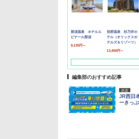
那須温泉 ホテルエ
別府温泉 杉乃井ホ
ピナール那須
テル（オリックスホ
テルズ＆リゾーツ）
9,135円～
13,400円～
編集部のおすすめ記事
鉄道
JR西日
ーきっぷ
草津温泉 ホテル櫻
品川プリンスホテル
グランドニッコー東
海のサウナ＆スパ
東京ドームホテル
シェラトン・グラン
井
京ベイ 舞浜
オールインクルーシ
デ・トーキョーベ
7,037円～
7,980円～
ブ 島原温泉ホテル
イ・ホテル