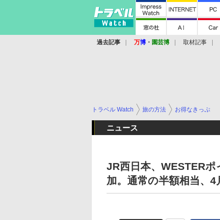
過去記事
万
博
・
園芸博
取材記事
トラベル Watch
旅の方法
お得なきっぷ
ニュース
JR西日本、WESTE
加。通常の半額相当、4