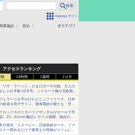
Impress サイト
全カテゴリ
商業施設
宿泊
アクセスランキング
時間
24時間
1週間
1カ月
「リサ・ラーソン」がま口ポーチ付録、大人の
おしゃれ手帖 10月号。ジャカード織の北欧猫デ
ザイン
フェラーリを手がけたピニンファリーナ、日本
の鉄道を初デザイン。南海電鉄が新たな「空港
特急」をなにわ筋線へ導入
クロックスのリカバリーサンダルがセールで半
額。23～31cmの幅広いサイズ展開、独自のク
ッション素材を採用
本日発売「スヌーピー」圧縮収納ポーチ。ファ
スナー閉めるだけで着替えや荷物がスリムにま
とまる