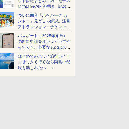
ット情報まとめ。紙・電子の
販売店舗や購入手順、記念チ
ケットも解説
ついに開業「ポケパーク カ
ントー」見どころ解説。注目
アトラクション・チケット手
配・来場前に必要な準備は？
パスポート（2025年旅券）
の新規申請をオンラインでや
ってみた。必要なものはスマ
ホとマイナカードのみ
はじめてのハワイ旅行ガイド
～せっかく行くなら隣島の秘
境も楽しみたい！～