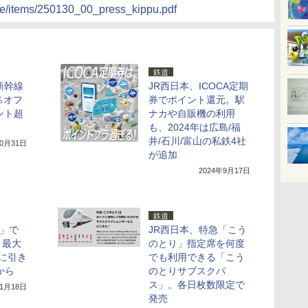
icle/items/250130_00_press_kippu.pdf
鉄道
新幹線
JR西日本、ICOCA定期
％オフ
券でポイント還元。駅
ント超
ナカや自販機の利用
も、2024年は広島/福
井/石川/富山の私鉄4社
10月31日
が追加
2024年9月17日
鉄道
ド」で
JR西日本、特急「こう
、最大
のとり」指定席を何度
に引き
でも利用できる「こう
から
のとりサブスクパ
ス」。各日枚数限定で
11月18日
発売