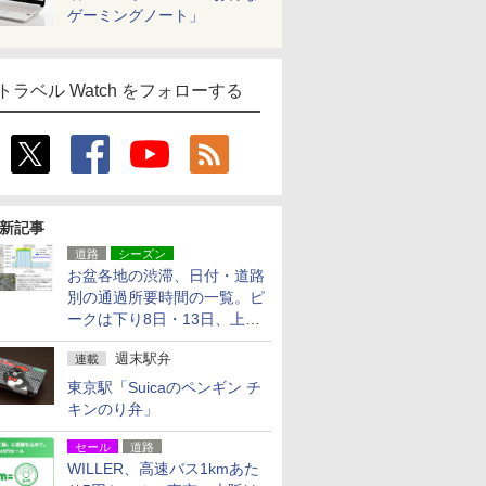
ゲーミングノート」
トラベル Watch をフォローする
新記事
道路
シーズン
お盆各地の渋滞、日付・道路
別の通過所要時間の一覧。ピ
ークは下り8日・13日、上り
14日・15日
週末駅弁
連載
東京駅「Suicaのペンギン チ
キンのり弁」
セール
道路
WILLER、高速バス1kmあた