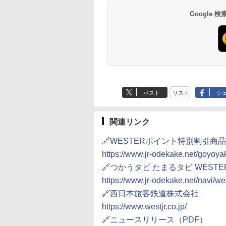
14,300円～
6,800円～
南風楼
10,450円～
7,950円～
Google
ポスト
リスト
シ
関連リンク
🔗WESTERポイント特別割引商品
https://www.jr-odekake.net/goyoy
🔗つかうタビ たまるタビ WEST
https://www.jr-odekake.net/navi/we
🔗西日本旅客鉄道株式会社
https://www.westjr.co.jp/
🔗ニュースリリース（PDF）