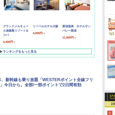
グランドメルキュー
リーベルホテル大阪
那須温泉 ホテルサン
ル淡路島リゾート＆
バレー那須
4,000円～
スパ
11,000円～
5,400円～
ランキングをもっと見る
本、新幹線も乗り放題「WESTERポイント全線フリ
」今日から。全部/一部ポイントで2日間有効
1
北陸 福井 あわら
品川プリンスホテ
舞浜ビューホテル
箱根湯本温泉 ホテ
ホテルトラスティ東
オリエンタルホテル
下呂温泉 水明館
住友不動産ホテル ヴ
東京ベイ舞浜ホテル
温泉 清風荘（北陸
ル イーストタワー
ｂｙ ＨＵＬＩＣ
ル おかだ
京ベイサイド
東京ベイ
ィラフォンテーヌグラ
ファーストリゾート
8,250円～
最大級の庭園露天風
（旧：東京ベイ舞浜
ンド東京有明