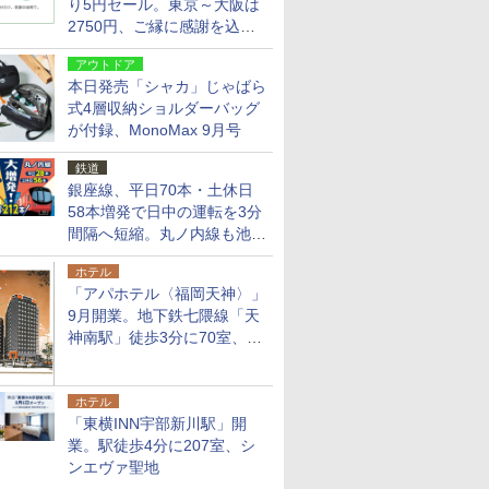
り5円セール。東京～大阪は
2750円、ご縁に感謝を込め
た20周年記念キャンペーン
アウトドア
本日発売「シャカ」じゃばら
式4層収納ショルダーバッグ
が付録、MonoMax 9月号
鉄道
銀座線、平日70本・土休日
58本増発で日中の運転を3分
間隔へ短縮。丸ノ内線も池袋
～中野坂上を4分間隔に
ホテル
「アパホテル〈福岡天神〉」
9月開業。地下鉄七隈線「天
神南駅」徒歩3分に70室、エ
リア初の直営店
ホテル
「東横INN宇部新川駅」開
業。駅徒歩4分に207室、シ
ンエヴァ聖地