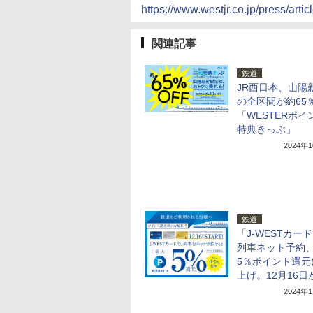
https://www.westjr.co.jp/press/art
関連記事
鉄道
JR西日本、山陽
の全区間が約65
「WESTERポイ
特典きっぷ」
2024年
鉄道
「J-WESTカー
列車ネット予約
5％ポイント還元
上げ。12月16日
2024年