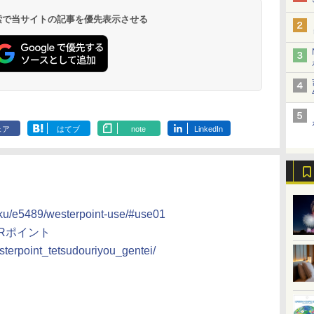
9,958円～
11,200円～
5,450円～
5,200円～
4,290円～
呂の宿 清風荘）
ホテル）
19,541円～
5,758円～
6,070円～
 検索で当サイトの記事を優先表示させる
ェア
はてブ
note
LinkedIn
aku/e5489/westerpoint-use/#use01
ERポイント
sterpoint_tetsudouriyou_gentei/