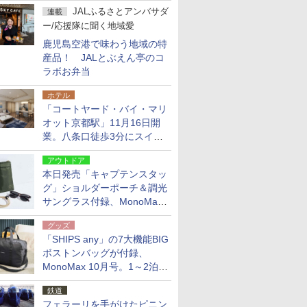
JALふるさとアンバサダ
連載
ー/応援隊に聞く地域愛
鹿児島空港で味わう地域の特
産品！ JALとぶえん亭のコ
ラボお弁当
ホテル
「コートヤード・バイ・マリ
オット京都駅」11月16日開
業。八条口徒歩3分にスイー
ト含む全270室、ダイニング
アウトドア
も併設
本日発売「キャプテンスタッ
グ」ショルダーポーチ＆調光
サングラス付録、MonoMax
9月号増刊
グッズ
「SHIPS any」の7大機能BIG
ボストンバッグが付録、
MonoMax 10月号。1～2泊の
荷物、キャリーオンも可能
鉄道
フェラーリを手がけたピニン