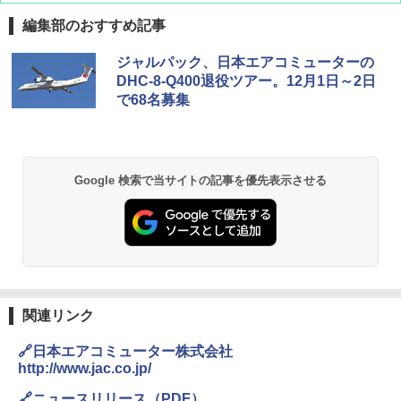
編集部のおすすめ記事
僕が見た未来【完全版】
[キャンパーズコレクション 山善] ポップアッ
DEWEL パラソル 大型 ビーチ アウトドアパ
ジャルパック、日本エアコミューターの
プテント 傘みたいに広げて畳める パッとサ
ラソル ガーデン サイトシート付 折りたたみ
DHC-8-Q400退役ツアー。12月1日～2日
ッとサンシェード キューブ フルクローズ メ
防水 UVカット 4段階高さ調整 軽量 収納袋付
￥0
で68名募集
ッシュ 簡単設置 ワンタッチテント キャンプ
き
&ハイキング カーキ PATC-150(KH)
￥6,459
￥6,831
D40 地球の歩き方 チェンマイ タイ北部の魅
Google 検索で当サイトの記事を優先表示させる
力的な町 2026～2027 地球の歩き方D アジア
GRANDOOR ステンレス保冷剤 2個セット 2
PYKES PEAK (パイクスピーク) 着替えテン
026リニューアル 急速冷凍 空間倍増 衛生的
ト プライバシー テント 【中が透けない】 1
コンパクト 保冷力長持ち
￥2,079
人用 折りたたみ 防災グッズ 災害用トイレ ビ
ーチ ピクニック ポップアップテント 携帯 簡
￥2,980
易 トイレテント (グレー)
A09 地球の歩き方 イタリア 2026～2027 地
￥4,980
球の歩き方A ヨーロッパ
熊撃退スプレー 熊よけスプレー 熊スプレー
【日本企業販売】超強力クマ対策スプレー 30
関連リンク
￥2,479
0ml（連続噴射30秒）110ml（連続噴射15
ENDLESS BASE 《めざましテレビで紹介》
秒）射程5～10m 安全ロック搭載 携帯収納袋
🔗日本エアコミューター株式会社
テント ワンタッチ RENEW 幅200 2-3人用 43
付き ヒグマ・イノシシ対策 自治体・教育機
http://www.jac.co.jp/
500002(88859)
関の購入実績 登山・キャンプ・アウトドア・
防災用品 長期保存可能 緊急時用 日本国内発
地球の歩き方 スター・ウォーズ
🔗ニュースリリース（PDF）