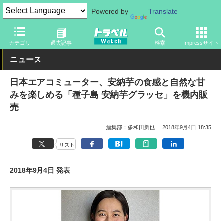
Powered by
Translate
トラベル Watch
地域
国内旅行
九州
カテゴリ
過去記事
検索
Impressサイト
ニュース
日本エアコミューター、安納芋の食感と自然な甘
みを楽しめる「種子島 安納芋グラッセ」を機内販
売
編集部：多和田新也
2018年9月4日 18:35
リスト
2018年9月4日 発表