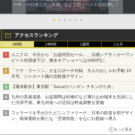
ーチ」や日本三大「長岡」など大型イベント目白押し！
●
●
●
●
●
●
アクセスランキング
1時間
24時間
1週間
1カ月
ユニクロ、今日から「お盆特別セール」。涼感シアサッカーワン
ピース待望値下げ、撥水ギアショーツは1990円に
「リサ・ラーソン」がま口ポーチ付録、大人のおしゃれ手帖 10
月号。ジャカード織の北欧猫デザイン
【週末駅弁】東京駅「Suicaのペンギン チキンのり弁」
九州の高速道路、お盆期間は松橋ICなど通行止め端末を先頭にし
た渋滞予測。東九州道への迂回は料金調整を実施
フェラーリを手がけたピニンファリーナ、日本の鉄道を初デザイ
ン。南海電鉄が新たな「空港特急」をなにわ筋線へ導入
もっと見る