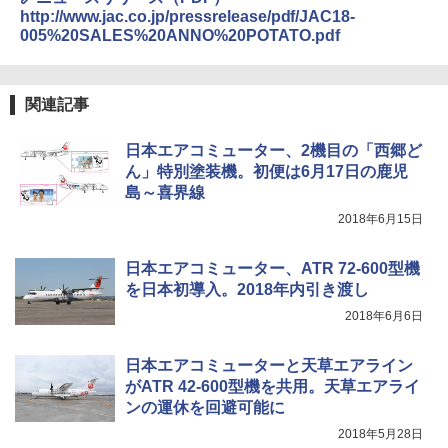
送
￥5,999
http://www.jac.co.jp/pressrelease/pdf/JAC18-
￥2,695
005%20SALES%20ANNO%20POTATO.pdf
￥3,680
[キャンパーズコレクション 山善] 傘みたいに
広げるだけ パッとサッとテント ブラックコ
ーティング フルクローズ メッシュ 3-4人用
BUNDOK(バンドック)ソロ ドーム 1 EX BDK
関連記事
簡単設置 ポップアップテント エクルベージ
-08EX カーキ ソロキャンプ ポリエステル フ
A26 地球の歩き方 チェコ ポーランド スロヴ
ュ(BC仕様) PATC-150B(EB)
レーム ドーム型 テント
ァキア 2026～2027 地球の歩き方A ヨーロッ
日本エアコミューター、2機目の「西郷ど
パ
￥9,990
￥14,800
ん」特別塗装機。初便は6月17日の鹿児
￥2,277
島～喜界線
2018年6月15日
[キャンパーズコレクション 山善] 傘みたいに
着替えテント トイレテント 透けない【換気
広げるだけ パッとサッとテント キューブワ
通気窓付き】収納袋付き UVカット 防水 防災
イド ブラックコーティング フルクローズ メ
コンパクト iimono117 (ブルー)
日本エアコミューター、ATR 72-600型機
ッシュ 4人用 簡単設置 ポップアップテント P
を日本初導入。2018年内引き渡し
ATCW-150B エクルベージュ
￥3,080
2018年6月6日
￥-
日本エアコミューターと天草エアライン
がATR 42-600型機を共用。天草エアライ
ンの運休を回避可能に
2018年5月28日