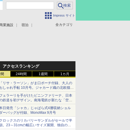
Impress サイト
全カテゴリ
商業施設
宿泊
アクセスランキング
時間
24時間
1週間
1カ月
「リサ・ラーソン」がま口ポーチ付録、大人の
おしゃれ手帖 10月号。ジャカード織の北欧猫デ
ザイン
フェラーリを手がけたピニンファリーナ、日本
の鉄道を初デザイン。南海電鉄が新たな「空港
特急」をなにわ筋線へ導入
本日発売「シャカ」じゃばら式4層収納ショル
ダーバッグが付録、MonoMax 9月号
クロックスのリカバリーサンダルがセールで半
額。23～31cmの幅広いサイズ展開、独自のク
ッション素材を採用