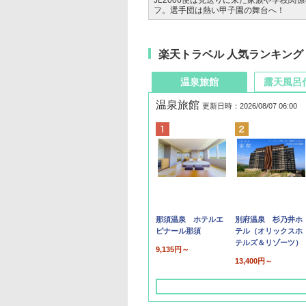
JL2006便は見送りに来た家族や学校関
フ。選手団は熱い甲子園の舞台へ！
楽天トラベル 人気ランキング
温泉旅館
露天風呂
温泉旅館
更新日時：2026/08/07 06:00
那須温泉 ホテルエ
別府温泉 杉乃井ホ
ピナール那須
テル（オリックスホ
テルズ＆リゾーツ）
9,135円～
13,400円～