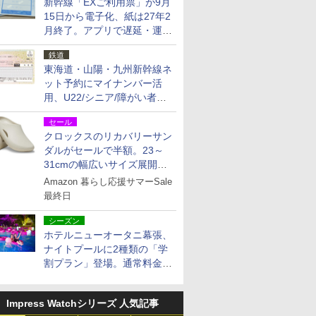
新幹線「EXご利用票」が9月
15日から電子化、紙は27年2
月終了。アプリで遅延・運休
も確認可能に
鉄道
東海道・山陽・九州新幹線ネ
ット予約にマイナンバー活
用、U22/シニア/障がい者割
を9月15日から発売
セール
クロックスのリカバリーサン
ダルがセールで半額。23～
31cmの幅広いサイズ展開、
独自のクッション素材を採用
Amazon 暮らし応援サマーSale
最終日
シーズン
ホテルニューオータニ幕張、
ナイトプールに2種類の「学
割プラン」登場。通常料金の
およそ半額でお得に夜活
Impress Watchシリーズ 人気記事