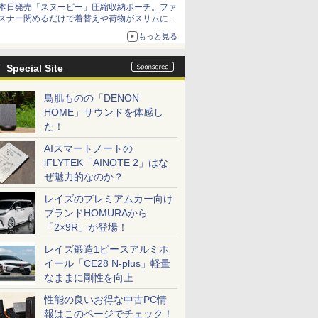
本日発売「スヌーピー」圧縮収納ポーチ。ファ
スナー閉めるだけで着替えや荷物がスリムにま
とまる
もっと見る
Special Site
鳥肌ものの「DENON
HOME」サウンドを体感し
た！
AIスマートノートの
iFLYTEK「AINOTE 2」はな
ぜ魅力的なのか？
レイズのプレミアムカー向け
ブランドHOMURAから
「2×9R」が登場！
レイズ鍛造1ピースアルミホ
イール「CE28 N-plus」軽量
なままに剛性を向上
性能の良いお得な中古PC情
報はこのページでチェック！