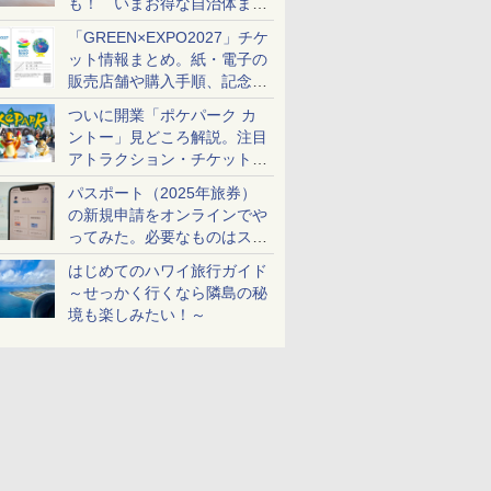
も！ いまお得な自治体まと
め
「GREEN×EXPO2027」チケ
ット情報まとめ。紙・電子の
販売店舗や購入手順、記念チ
ケットも解説
ついに開業「ポケパーク カ
ントー」見どころ解説。注目
アトラクション・チケット手
配・来場前に必要な準備は？
パスポート（2025年旅券）
の新規申請をオンラインでや
ってみた。必要なものはスマ
ホとマイナカードのみ
はじめてのハワイ旅行ガイド
～せっかく行くなら隣島の秘
境も楽しみたい！～