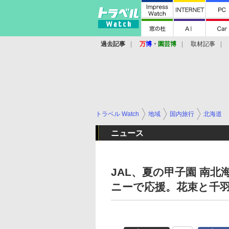
過去記事
万
博
・
園芸博
取材記事
トラベル Watch
地域
国内旅行
北海道
ニュース
JAL、夏の甲子園 南
ニーで応援。花束と千羽