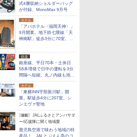
式4層収納ショルダーバッグ
が付録、MonoMax 9月号
ホテル
「アパホテル〈福岡天神〉」
9月開業。地下鉄七隈線「天
神南駅」徒歩3分に70室、エ
リア初の直営店
鉄道
銀座線、平日70本・土休日
58本増発で日中の運転を3分
間隔へ短縮。丸ノ内線も池袋
～中野坂上を4分間隔に
ホテル
「東横INN宇部新川駅」開
業。駅徒歩4分に207室、シ
ンエヴァ聖地
JALふるさとアンバサダ
連載
ー/応援隊に聞く地域愛
鹿児島空港で味わう地域の特
産品！ JALとぶえん亭のコ