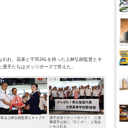
われ、花束と千羽JALを持った上林弘樹監督とキ
た選手たちはガッツポーズで答えた。
け取る上林弘樹監督とキャプテ
選手全員でガッツポーズ！ 三浦
響選手は皆に「行くぞ！」と気合
いを入れる