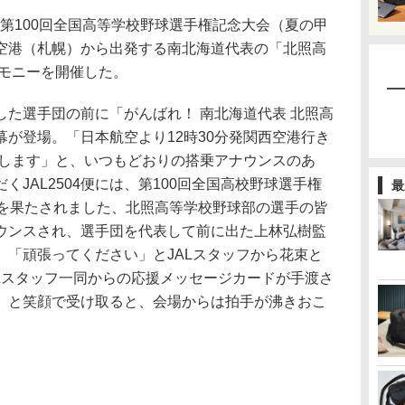
、第100回全国高等学校野球選手権記念大会（夏の甲
空港（札幌）から出発する南北海道代表の「北照高
レモニーを開催した。
た選手団の前に「がんばれ！ 南北海道代表 北照高
が登場。「日本航空より12時30分発関西空港行き
たします」と、いつもどおりの搭乗アナウンスのあ
JAL2504便には、第100回全国高校野球選手権
最
場を果たされました、北照高等学校野球部の選手の皆
ウンスされ、選手団を代表して前に出た上林弘樹監
、「頑張ってください」とJALスタッフから花束と
ALスタッフ一同からの応援メッセージカードが手渡さ
」と笑顔で受け取ると、会場からは拍手が沸きおこ