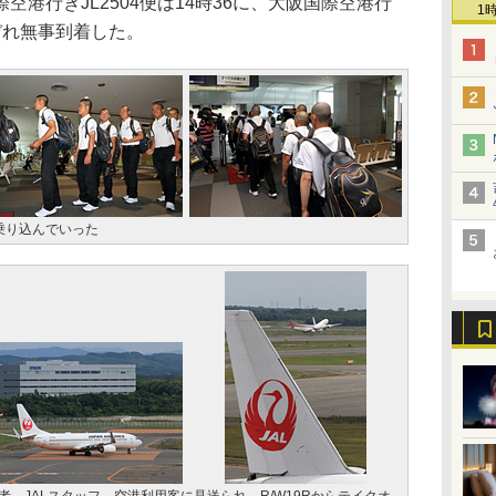
港行きJL2504便は14時36に、大阪国際空港行
1
れぞれ無事到着した。
乗り込んでいった