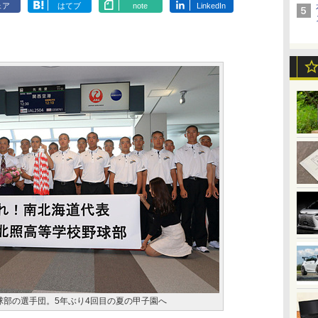
ェア
はてブ
note
LinkedIn
球部の選手団。5年ぶり4回目の夏の甲子園へ