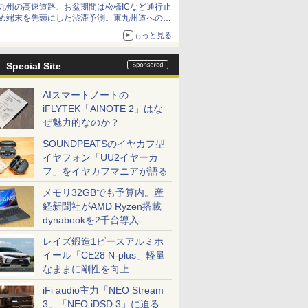
九州の高速道路、お盆期間は松橋ICなど通行止
め端末を先頭にした渋滞予測。東九州道への迂
回は料金調整を実施
もっと見る
Special Site
AIスマートノートの
iFLYTEK「AINOTE 2」はな
ぜ魅力的なのか？
SOUNDPEATSのイヤカフ型
イヤフォン「UU2イヤーカ
フ」をイヤカフマニアが語る
メモリ32GBでも予算内。産
経新聞社がAMD Ryzen搭載
dynabookを2千台導入
レイズ鍛造1ピースアルミホ
イール「CE28 N-plus」軽量
なままに剛性を向上
iFi audio主力「NEO Stream
3」「NEO iDSD 3」に迫る