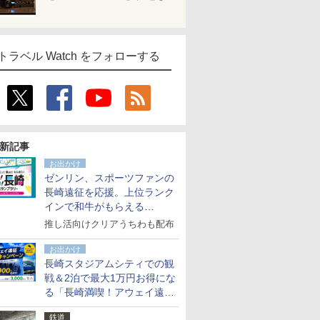
トラベル Watch をフォローする
新記事
お出かけ
ゼンリン、スポーツファンの
長崎遠征を応援。上位ランク
インで和牛がもらえる
「GO！GO！長崎スタンプラ
推し活向けクリアうちわも配布
リー」
お出かけ
長崎スタジアムシティでの観
戦＆2泊で最大1万円お得にな
る「長崎満喫！アウェイ遠征
応援キャンペーン」
鉄道