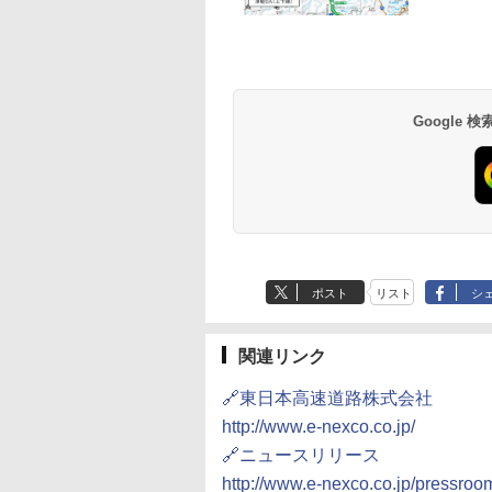
草津温泉 ホテル櫻
品川プリンスホテル
グランドニッコー東
海のサウナ＆スパ
東京ドームホテル
シェラトン・グラン
井
京ベイ 舞浜
オールインクルーシ
デ・トーキョーベ
7,037円～
7,980円～
ブ 島原温泉ホテル
イ・ホテル
14,300円～
6,800円～
南風楼
10,450円～
7,950円～
Google
ポスト
リスト
シ
関連リンク
🔗東日本高速道路株式会社
http://www.e-nexco.co.jp/
🔗ニュースリリース
http://www.e-nexco.co.jp/pressroo