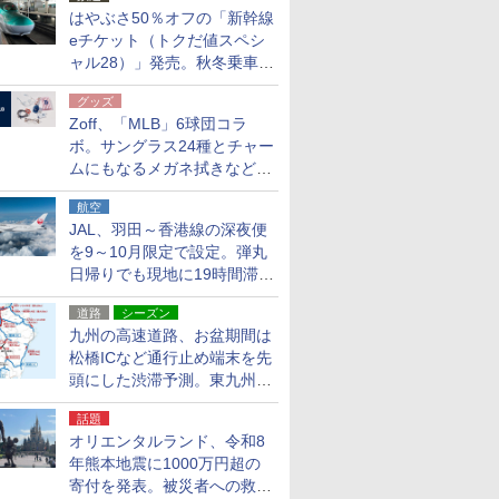
はやぶさ50％オフの「新幹線
eチケット（トクだ値スペシ
ャル28）」発売。秋冬乗車
分、えきねっと限定
グッズ
Zoff、「MLB」6球団コラ
ボ。サングラス24種とチャー
ムにもなるメガネ拭きなど雑
貨24種
航空
JAL、羽田～香港線の深夜便
を9～10月限定で設定。弾丸
日帰りでも現地に19時間滞在
できる
道路
シーズン
九州の高速道路、お盆期間は
松橋ICなど通行止め端末を先
頭にした渋滞予測。東九州道
への迂回は料金調整を実施
話題
オリエンタルランド、令和8
年熊本地震に1000万円超の
寄付を発表。被災者への救援