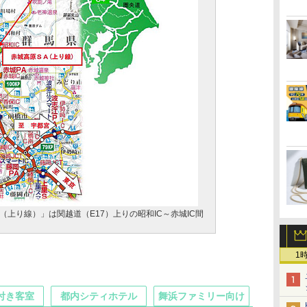
上り線）」は関越道（E17）上りの昭和IC～赤城IC間
1
付き客室
都内シティホテル
舞浜ファミリー向け