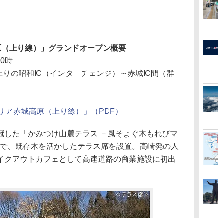
原（上り線）」グランドオープン概要
10時
上りの昭和IC（インターチェンジ）～赤城IC間（群
リア赤城高原（上り線）」（PDF）
した「かみつけ山麓テラス －風そよぐ木もれびマ
トで、既存木を活かしたテラス席を設置。高崎発の人
イクアウトカフェとして高速道路の商業施設に初出