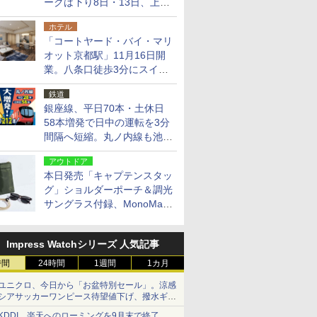
ークは下り8日・13日、上り
14日・15日
ホテル
「コートヤード・バイ・マリ
オット京都駅」11月16日開
業。八条口徒歩3分にスイー
ト含む全270室、ダイニング
鉄道
も併設
銀座線、平日70本・土休日
58本増発で日中の運転を3分
間隔へ短縮。丸ノ内線も池袋
～中野坂上を4分間隔に
アウトドア
本日発売「キャプテンスタッ
グ」ショルダーポーチ＆調光
サングラス付録、MonoMax
9月号増刊
Impress Watchシリーズ 人気記事
時間
24時間
1週間
1カ月
ユニクロ、今日から「お盆特別セール」。涼感
シアサッカーワンピース待望値下げ、撥水ギア
ショーツは1990円に
KDDI、楽天へのローミングを9月末で終了