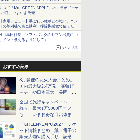
ミスド「Mrs. GREEN APPLE」のコラボドーナ
ツ4種、いよいよ発売！
【家電レビュー】手ごわい雑草との戦い、コメ
リの草刈機で完全勝利 掃除機感覚で使えた
NTT島田社長、ソフトバンクのセブン出資に「d
ポイント使えるようにして」
もっと見る
おすすめ記事
8月開催の花火大会まとめ。
国内最大級2.4万発「幕張ビ
ーチ」や日本三大「長岡」な
ど大型イベント目白押し！
全国で旅行キャンペーン
続々、最大1万5000円オフ
も！ いまお得な自治体まと
め
「GREEN×EXPO2027」チケ
ット情報まとめ。紙・電子の
販売店舗や購入手順、記念チ