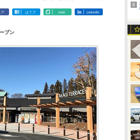
ェア
はてブ
note
LinkedIn
オープン