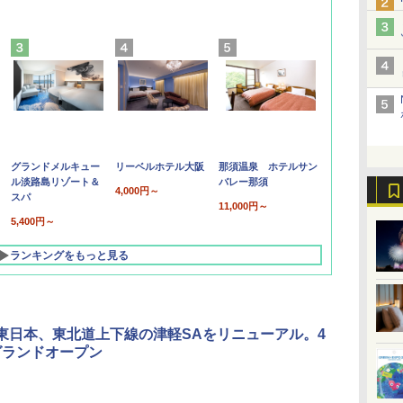
グランドメルキュー
リーベルホテル大阪
那須温泉 ホテルサン
ル淡路島リゾート＆
バレー那須
4,000円～
スパ
11,000円～
5,400円～
ランキングをもっと見る
O東日本、東北道上下線の津軽SAをリニューアル。4
グランドオープン