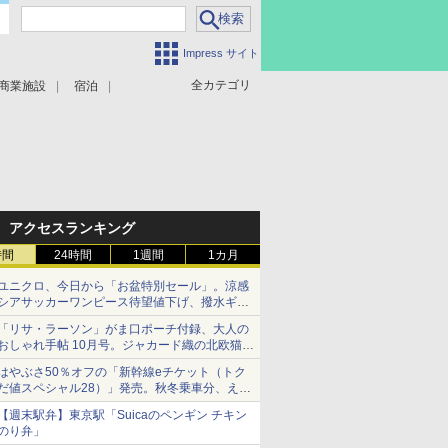
Impress サイト
全カテゴリ
商業施設
宿泊
アクセスランキング
時間
24時間
1週間
1カ月
ユニクロ、今日から「お盆特別セール」。涼感
シアサッカーワンピース待望値下げ、撥水ギア
ショーツは1990円に
「リサ・ラーソン」がま口ポーチ付録、大人の
おしゃれ手帖 10月号。ジャカード織の北欧猫デ
ザイン
はやぶさ50％オフの「新幹線eチケット（トク
だ値スペシャル28）」発売。秋冬乗車分、えき
ねっと限定
【週末駅弁】東京駅「Suicaのペンギン チキン
のり弁」