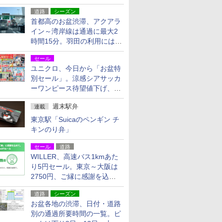
活動・復旧支援
道路
シーズン
首都高のお盆渋滞、アクアラ
イン～湾岸線は通過に最大2
時間15分。羽田の利用には
「空港西出口」の利用検討を
セール
ユニクロ、今日から「お盆特
別セール」。涼感シアサッカ
ーワンピース待望値下げ、撥
水ギアショーツは1990円に
週末駅弁
連載
東京駅「Suicaのペンギン チ
キンのり弁」
セール
道路
WILLER、高速バス1kmあた
り5円セール。東京～大阪は
2750円、ご縁に感謝を込め
た20周年記念キャンペーン
道路
シーズン
お盆各地の渋滞、日付・道路
別の通過所要時間の一覧。ピ