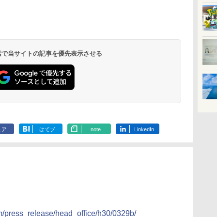
北陸 福井 あわら
品川プリンスホテ
舞浜ビューホテル
箱根湯本温泉 ホテ
ホテルトラスティ東
オリエンタルホテル
下呂温泉 水明館
住友不動産ホテル ヴ
東京ベイ舞浜ホテル
温泉 清風荘（北陸
ル イーストタワー
ｂｙ ＨＵＬＩＣ
ル おかだ
京ベイサイド
東京ベイ
ィラフォンテーヌグラ
ファーストリゾート
8,250円～
最大級の庭園露天風
（旧：東京ベイ舞浜
ンド東京有明
9,958円～
11,200円～
5,450円～
5,200円～
4,290円～
呂の宿 清風荘）
ホテル）
19,541円～
5,758円～
6,070円～
 検索で当サイトの記事を優先表示させる
ェア
はてブ
note
LinkedIn
m/press_release/head_office/h30/0329b/