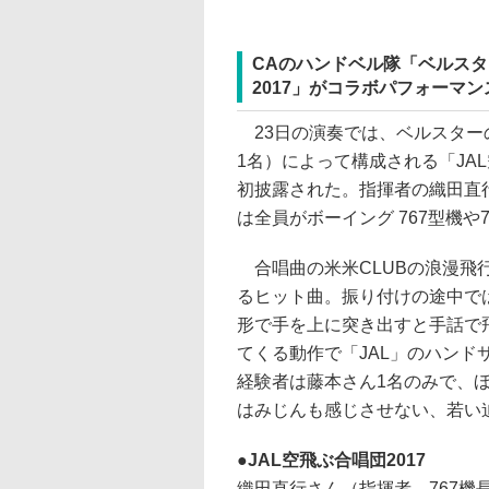
CAのハンドベル隊「ベルスタ
2017」がコラボパフォーマン
23日の演奏では、ベルスター
1名）によって構成される「JA
初披露された。指揮者の織田直行
は全員がボーイング 767型機や
合唱曲の米米CLUBの浪漫飛行
るヒット曲。振り付けの途中で
形で手を上に突き出すと手話で飛行
てくる動作で「JAL」のハン
経験者は藤本さん1名のみで、
はみじんも感じさせない、若い
JAL空飛ぶ合唱団2017
織田直行さん（指揮者、767機