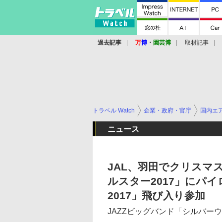
過去記事
万
博
・
園芸博
取材記事
トラベル Watch
企業・政府・官庁
国内エ
ニュース
JAL、羽田でクリスマ
ルスター2017」にパイ
2017」飛び入り参加
JAZZビッグバンド「シルバー