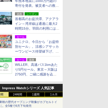
年熊本地震に1000万円超の
寄付を発表。被災者への救援
活動・復旧支援
道路
シーズン
首都高のお盆渋滞、アクアラ
イン～湾岸線は通過に最大2
時間15分。羽田の利用には
「空港西出口」の利用検討を
セール
ユニクロ、今日から「お盆特
別セール」。涼感シアサッカ
ーワンピース待望値下げ、撥
水ギアショーツは1990円に
セール
道路
WILLER、高速バス1kmあた
り5円セール。東京～大阪は
2750円、ご縁に感謝を込め
た20周年記念キャンペーン
Impress Watchシリーズ 人気記事
時間
24時間
1週間
1カ月
東映の歴代オープニング映像がカプセルトイ
に。全5種で8月下旬発売