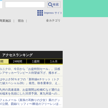
Impress サイト
全カテゴリ
商業施設
宿泊
アクセスランキング
時間
24時間
1週間
1カ月
ユニクロ、今日から「お盆特別セール」。涼感
シアサッカーワンピース待望値下げ、撥水ギア
ショーツは1990円に
はやぶさ50％オフの「新幹線eチケット（トク
だ値スペシャル28）」発売。秋冬乗車分、えき
ねっと限定
九州の高速道路、お盆期間は松橋ICなど通行止
め端末を先頭にした渋滞予測。東九州道への迂
回は料金調整を実施
フェルメール《真珠の耳飾りの少女》展のグッ
ズ公開。図録/ミッフィー/葬送のフリーレンほ
か、注目ブランドコラボが実現