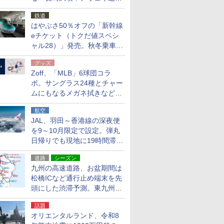
応援キャンペーン」
鉄道
はやぶさ50％オフの「新幹線
eチケット（トクだ値スペシ
ャル28）」発売。秋冬乗車
分、えきねっと限定
グッズ
Zoff、「MLB」6球団コラ
ボ。サングラス24種とチャー
ムにもなるメガネ拭きなど雑
貨24種
航空
JAL、羽田～香港線の深夜便
を9～10月限定で設定。弾丸
日帰りでも現地に19時間滞在
できる
道路
シーズン
九州の高速道路、お盆期間は
松橋ICなど通行止め端末を先
頭にした渋滞予測。東九州道
への迂回は料金調整を実施
話題
オリエンタルランド、令和8