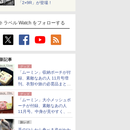
「2×9R」が登場！
トラベル Watch をフォローする
新記事
グッズ
「ムーミン」収納ポーチが付
録、素敵なあの人 11月号増
刊。衣類や旅の必需品まとま
る大小2個セット
グッズ
「ムーミン」大小メッシュポ
ーチが付録、素敵なあの人
11月号。中身が見やすく、温
泉スパにも使える
旅レポ
手のひらから食べる姿がかわ