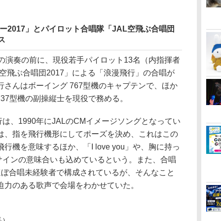
ー2017」とパイロット合唱隊「JAL空飛ぶ合唱団
ス
の演奏の前に、現役若手パイロット13名（内指揮者
L空飛ぶ合唱団2017」による「浪漫飛行」の合唱が
さんはボーイング 767型機のキャプテンで、ほか
737型機の副操縦士を現役で務める。
は、1990年にJALのCMイメージソングとなってい
は、指を飛行機形にしてポーズを決め、これはこの
機を意味するほか、「I love you」や、胸に持っ
ドサインの意味合いも込めているという。また、合唱
ほぼ合唱未経験者で構成されているが、そんなこと
迫力のある歌声で会場をわかせていた。
長）