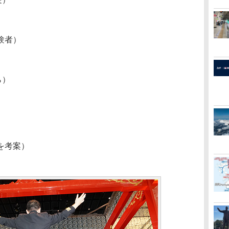
験者）
ら）
を考案）