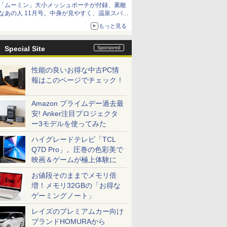
「ムーミン」大小メッシュポーチが付録、素敵
なあの人 11月号。中身が見やすく、温泉スパに
も使える
もっと見る
Special Site
性能の良いお得な中古PC情
報はこのページでチェック！
Amazon プライムデー過去最
安! Anker注目プロジェクタ
ー3モデルを使ってみた
ハイグレードテレビ「TCL
Q7D Pro」。圧巻の色彩美で
映画＆ゲームが極上体験に
お値段そのままでメモリ倍
増！メモリ32GBの「お得な
ゲーミングノート」
レイズのプレミアムカー向け
ブランドHOMURAから