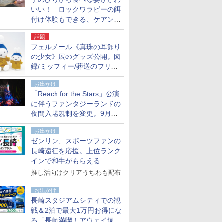
いい！ ロックワラビーの餌
付け体験もできる、ケアンズ
でアサートン高原の日本語ガ
話題
イド付きツアーに参加してみ
フェルメール《真珠の耳飾り
た
の少女》展のグッズ公開。図
録/ミッフィー/葬送のフリー
レンほか、注目ブランドコラ
お出かけ
ボが実現
「Reach for the Stars」公演
に伴うファンタジーランドの
夜間入場規制を変更。9月か
ら18時50分～20時ごろに
お出かけ
ゼンリン、スポーツファンの
長崎遠征を応援。上位ランク
インで和牛がもらえる
「GO！GO！長崎スタンプラ
推し活向けクリアうちわも配布
リー」
お出かけ
長崎スタジアムシティでの観
戦＆2泊で最大1万円お得にな
る「長崎満喫！アウェイ遠征