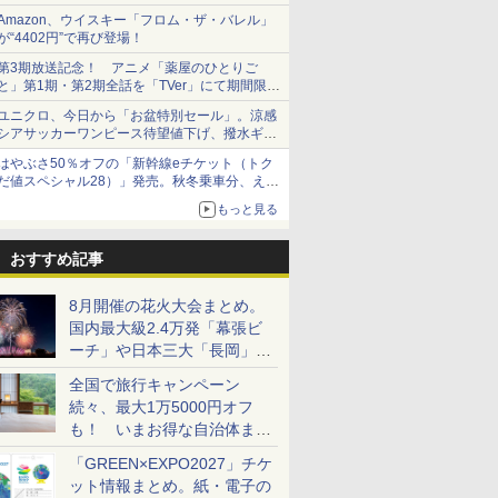
Amazon、ウイスキー「フロム・ザ・バレル」
が“4402円”で再び登場！
第3期放送記念！ アニメ「薬屋のひとりご
と」第1期・第2期全話を「TVer」にて期間限定
で順次無料配信開始
ユニクロ、今日から「お盆特別セール」。涼感
シアサッカーワンピース待望値下げ、撥水ギア
ショーツは1990円に
はやぶさ50％オフの「新幹線eチケット（トク
だ値スペシャル28）」発売。秋冬乗車分、えき
ねっと限定
もっと見る
おすすめ記事
8月開催の花火大会まとめ。
国内最大級2.4万発「幕張ビ
ーチ」や日本三大「長岡」な
ど大型イベント目白押し！
全国で旅行キャンペーン
続々、最大1万5000円オフ
も！ いまお得な自治体まと
め
「GREEN×EXPO2027」チケ
ット情報まとめ。紙・電子の