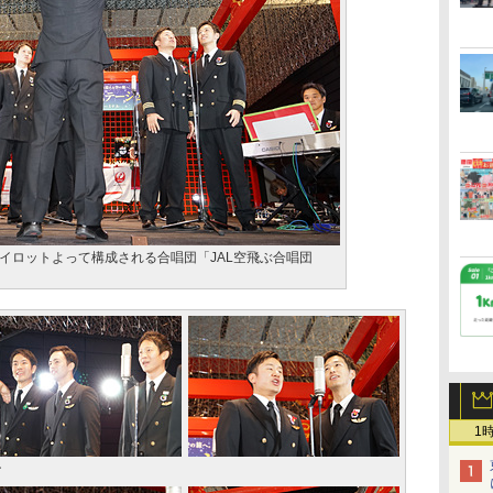
イロットよって構成される合唱団「JAL空飛ぶ合唱団
1
ン