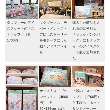
ダッフィーのアイ
マクダックス・デ
購入した商品を入
ススケートの「ス
パートメントスト
れるのに便利な
トラップ」（各
アにはストーリー
「ショッピングバ
1700円）
をモチーフにした
ッグ」にもダッフ
動くディスプレイ
ィーのアイススケ
も
ート版が追加され
た
ケース入り「ブラ
上段の「スープカ
ンケット」（4600
ップ」（1700円）
円）。約
と下段の「ホット
60×136cm（縦×
サンドメーカー」