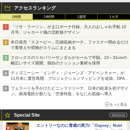
アクセスランキング
1時間
24時間
1週間
1カ月
「リサ・ラーソン」がま口ポーチ付録、大人のおしゃれ手帖 10
月号。ジャカード織の北欧猫デザイン
本日発売「スヌーピー」圧縮収納ポーチ。ファスナー閉めるだけ
で着替えや荷物がスリムにまとまる
クロックスのリカバリーサンダルがセールで半額。23～31cmの
幅広いサイズ展開、独自のクッション素材を採用
ディズニーシー「インディ・ジョーンズ・アドベンチャー」が
11月末に運営再開。プロジェクションマッピングを追加、DPA
は1500円
フェラーリを手がけたピニンファリーナ、日本の鉄道を初デザイ
ン。南海電鉄が新たな「空港特急」をなにわ筋線へ導入
もっと見る
Special Site
エントリーなのに脅威の実力!「Osprey」Nobl