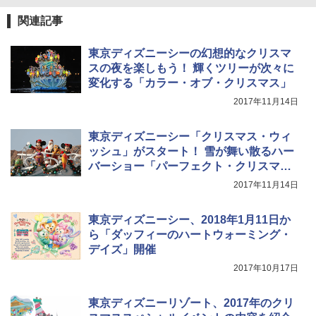
簡単設置 ポップアップテント エクルベージ
防災用品 長期保存可能 緊急時用 日本国内発
ュ(BC仕様) PATC-150B(EB)
送
関連記事
￥9,990
￥3,680
東京ディズニーシーの幻想的なクリスマ
スの夜を楽しもう！ 輝くツリーが次々に
変化する「カラー・オブ・クリスマス」
[キャンパーズコレクション 山善] 傘みたいに
着替えテント トイレテント 透けない【換気
広げるだけ パッとサッとテント キューブワ
通気窓付き】収納袋付き UVカット 防水 防災
2017年11月14日
イドプラス ブラックコーティング フルクロ
コンパクト iimono117 (ブルー)
ーズ メッシュ 5人用 簡単設置 ポップアップ
テント PATCW-200B エクルベージュ
￥3,080
東京ディズニーシー「クリスマス・ウィ
ッシュ」がスタート！ 雪が舞い散るハー
￥15,990
バーショー「パーフェクト・クリスマ
ス」
2017年11月14日
東京ディズニーシー、2018年1月11日か
ら「ダッフィーのハートウォーミング・
デイズ」開催
2017年10月17日
東京ディズニーリゾート、2017年のクリ