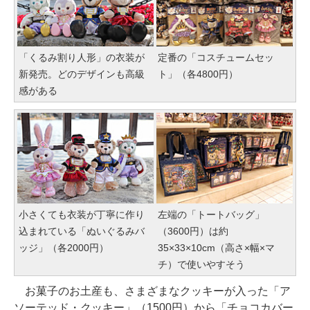
「くるみ割り人形」の衣装が
定番の「コスチュームセッ
新発売。どのデザインも高級
ト」（各4800円）
感がある
小さくても衣装が丁寧に作り
左端の「トートバッグ」
込まれている「ぬいぐるみバ
（3600円）は約
ッジ」（各2000円）
35×33×10cm（高さ×幅×マ
チ）で使いやすそう
お菓子のお土産も、さまざまなクッキーが入った「ア
ソーテッド・クッキー」（1500円）から「チョコカバー