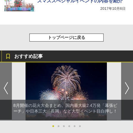
スマススぺシャルイベントの内容を紹介
2017年10月6日
トップページに戻る
おすすめ記事
8月開催の花火大会まとめ。国内最大級2.4万発「幕張ビ
ーチ」や日本三大「長岡」など大型イベント目白押し！
●
●
●
●
●
●