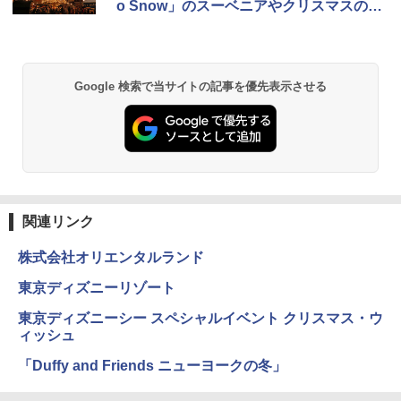
o Snow」のスーベニアやクリスマスのグ
ッシュ 簡単設置 ワンタッチテント キャンプ
&ハイキング カーキ PATC-150(KH)
ッズも新登場！
￥14,800
￥6,831
GRANDOOR ステンレス保冷剤 2個セット 2
Google 検索で当サイトの記事を優先表示させる
026リニューアル 急速冷凍 空間倍増 衛生的
PYKES PEAK (パイクスピーク) 着替えテン
コンパクト 保冷力長持ち
ト プライバシー テント 【中が透けない】 1
人用 折りたたみ 防災グッズ 災害用トイレ ビ
￥2,980
ーチ ピクニック ポップアップテント 携帯 簡
易 トイレテント (ブラック)
DEWEL パラソル 大型 ビーチ アウトドアパ
￥4,980
ラソル ガーデン サイトシート付 折りたたみ
防水 UVカット 4段階高さ調整 軽量 収納袋付
関連リンク
き
ENDLESS BASE 《めざましテレビで紹介》
株式会社オリエンタルランド
テント ワンタッチ RENEW 幅200 2-3人用 43
￥6,999
500002(88859)
東京ディズニーリゾート
￥5,999
東京ディズニーシー スペシャルイベント クリスマス・ウ
熊撃退スプレー 熊よけスプレー 熊スプレー
【日本企業販売】超強力クマ対策スプレー 30
ィッシュ
0ml（連続噴射30秒）110ml（連続噴射15
[キャンパーズコレクション 山善] 傘みたいに
秒）射程5～10m 安全ロック搭載 携帯収納袋
「Duffy and Friends ニューヨークの冬」
広げるだけ パッとサッとテント ブラックコ
付き ヒグマ・イノシシ対策 自治体・教育機
ーティング フルクローズ メッシュ 3-4人用
関の購入実績 登山・キャンプ・アウトドア・