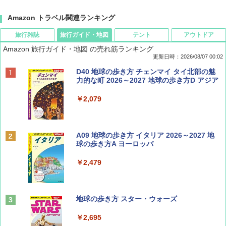
Amazon トラベル関連ランキング
旅行雑誌
旅行ガイド・地図
テント
アウトドア
Amazon 旅行ガイド・地図 の売れ筋ランキング
更新日時：2026/08/07 00:02
ディズニーファン ２０２６年 ９月号 [雑
D40 地球の歩き方 チェンマイ タイ北部の魅
誌] (ＤＩＳＮＥＹ ＦＡＮ)
力的な町 2026～2027 地球の歩き方D アジア
￥713
￥2,079
BE-PAL(ビ-パル) 2026年 9 月号【特別付録:
A09 地球の歩き方 イタリア 2026～2027 地
SOTO ミニマル"旅"財布 ランダム2種】
球の歩き方A ヨーロッパ
￥1,500
￥2,479
山と溪谷 2026年8月号「南アルプス大全」
地球の歩き方 スター・ウォーズ
￥1,540
￥2,695