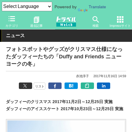
Powered by
Translate
トラベル Watch
旅の情報
観光地
ディズニーリゾート
カテゴリ
過去記事
検索
Impressサイト
ニュース
フォトスポットやグッズがクリスマス仕様になっ
たダッフィーたちの「Duffy and Friends ニュー
ヨークの冬」
赤池淳子
2017年11月16日 14:59
リスト
ダッフィーのクリスマス 2017年11月2日～12月25日 実施
ダッフィーのアイススケート 2017年10月23日～12月25日 実施