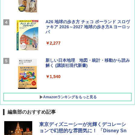
Coyote No.89 特集 星野道夫 夢見る旅
A26 地球の歩き方 チェコ ポーランド スロヴ
ァキア 2026～2027 地球の歩き方A ヨーロッ
パ
￥1,540
￥2,277
AIRLINE（エアライン）2026年9月号【特
新しい日本地理 地図・統計・移動から読み
集】ボーイング110周年を祝して！
解く (講談社現代新書)
￥1,760
￥1,540
Amazonランキングをもっと見る
編集部のおすすめ記事
[キャンパーズコレクション 山善] ポップアッ
BUNDOK(バンドック)ソロ ドーム 1 EX BDK
東京ディズニーシーが光輝くデコレーシ
プテント 傘みたいに広げて畳める パッとサ
-08EX カーキ ソロキャンプ ポリエステル フ
ョンで幻想的な雰囲気に！ 「Disney Sn
ッとサンシェード キューブ フルクローズ メ
レーム テント