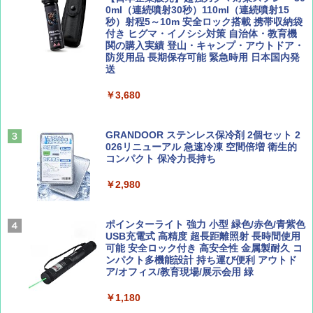
ト プライバシー テント 【中が透けない】 1
0ml（連続噴射30秒）110ml（連続噴射15
￥713
人用 折りたたみ 防災グッズ 災害用トイレ ビ
秒）射程5～10m 安全ロック搭載 携帯収納袋
ーチ ピクニック ポップアップテント 携帯 簡
付き ヒグマ・イノシシ対策 自治体・教育機
易 トイレテント (ブラック)
関の購入実績 登山・キャンプ・アウトドア・
防災用品 長期保存可能 緊急時用 日本国内発
山と溪谷 2026年8月号「南アルプス大全」
A09 地球の歩き方 イタリア 2026～2027 地
送
￥4,980
球の歩き方A ヨーロッパ
￥1,540
￥3,680
￥2,479
ENDLESS BASE 《めざましテレビで紹介》
テント ワンタッチ RENEW 幅200 2-3人用 43
500002(89232)
GRANDOOR ステンレス保冷剤 2個セット 2
026リニューアル 急速冷凍 空間倍増 衛生的
Coyote No.89 特集 星野道夫 夢見る旅
A26 地球の歩き方 チェコ ポーランド スロヴ
コンパクト 保冷力長持ち
ァキア 2026～2027 地球の歩き方A ヨーロッ
￥5,999
パ
￥1,540
￥2,980
￥2,277
[キャンパーズコレクション 山善] 傘みたいに
広げるだけ パッとサッとテント ブラックコ
ーティング フルクローズ メッシュ 3-4人用
ポインターライト 強力 小型 緑色/赤色/青紫色
簡単設置 ポップアップテント エクルベージ
USB充電式 高精度 超長距離照射 長時間使用
AIRLINE（エアライン）2026年9月号【特
新しい日本地理 地図・統計・移動から読み
ュ(BC仕様) PATC-150B(EB)
可能 安全ロック付き 高安全性 金属製耐久 コ
集】ボーイング110周年を祝して！
解く (講談社現代新書)
ンパクト多機能設計 持ち運び便利 アウトド
ア/オフィス/教育現場/展示会用 緑
￥9,990
￥1,760
￥1,540
￥1,180