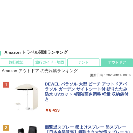
Amazon トラベル関連ランキング
旅行雑誌
旅行ガイド・地図
テント
アウトドア
Amazon アウトドア の売れ筋ランキング
更新日時：2026/08/09 00:02
BE-PAL(ビ-パル) 2026年 9 月号【特別付録:
D40 地球の歩き方 チェンマイ タイ北部の魅
[キャンパーズコレクション 山善] ポップアッ
DEWEL パラソル 大型 ビーチ アウトドアパ
SOTO ミニマル"旅"財布 ランダム2種】
力的な町 2026～2027 地球の歩き方D アジア
プテント 傘みたいに広げて畳める パッとサ
ラソル ガーデン サイトシート付 折りたたみ
ッとサンシェード キューブ フルクローズ メ
防水 UVカット 4段階高さ調整 軽量 収納袋付
ッシュ 簡単設置 ワンタッチテント キャンプ
き
￥1,500
￥2,079
&ハイキング カーキ PATC-150(KH)
￥6,459
￥6,830
ディズニーファン ２０２６年 ９月号 [雑
地球の歩き方 スター・ウォーズ
誌] (ＤＩＳＮＥＹ ＦＡＮ)
熊撃退スプレー 熊よけスプレー 熊スプレー
PYKES PEAK (パイクスピーク) 着替えテン
【日本企業販売】超強力クマ対策スプレー 30
￥2,695