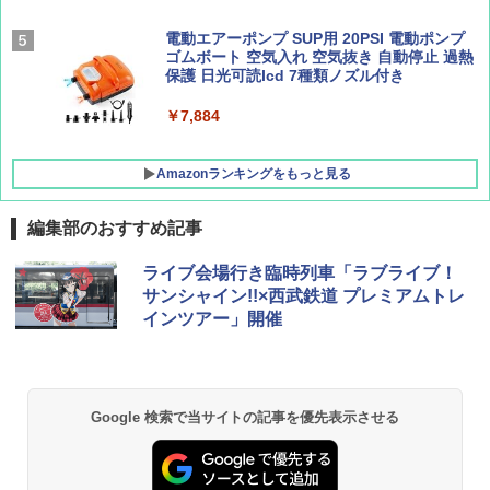
[キャンパーズコレクション 山善] 傘みたいに
広げるだけ パッとサッとテント キューブワ
イド ブラックコーティング フルクローズ メ
電動エアーポンプ SUP用 20PSI 電動ポンプ
ッシュ 4人用 簡単設置 ポップアップテント P
ゴムボート 空気入れ 空気抜き 自動停止 過熱
ATCW-150B エクルベージュ
保護 日光可読lcd 7種類ノズル付き
￥-
￥7,884
Amazonランキングをもっと見る
編集部のおすすめ記事
ライブ会場行き臨時列車「ラブライブ！
サンシャイン!!×西武鉄道 プレミアムトレ
インツアー」開催
Google 検索で当サイトの記事を優先表示させる