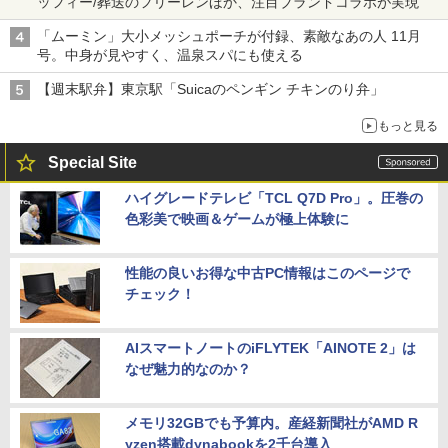
ッフィー/葬送のフリーレンほか、注目ブランドコラボが実現
「ムーミン」大小メッシュポーチが付録、素敵なあの人 11月
号。中身が見やすく、温泉スパにも使える
【週末駅弁】東京駅「Suicaのペンギン チキンのり弁」
もっと見る
Special Site
ハイグレードテレビ「TCL Q7D Pro」。圧巻の
色彩美で映画＆ゲームが極上体験に
性能の良いお得な中古PC情報はこのページで
チェック！
AIスマートノートのiFLYTEK「AINOTE 2」は
なぜ魅力的なのか？
メモリ32GBでも予算内。産経新聞社がAMD R
yzen搭載dynabookを2千台導入