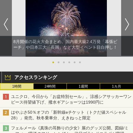
8月開催の花火大会まとめ。国内最大級2.4万発「幕張ビ
ーチ」や日本三大「長岡」など大型イベント目白押し！
●
●
●
●
●
●
アクセスランキング
1時間
24時間
1週間
1カ月
ユニクロ、今日から「お盆特別セール」。涼感シアサッカーワン
ピース待望値下げ、撥水ギアショーツは1990円に
はやぶさ50％オフの「新幹線eチケット（トクだ値スペシャル
28）」発売。秋冬乗車分、えきねっと限定
フェルメール《真珠の耳飾りの少女》展のグッズ公開。図録/ミ