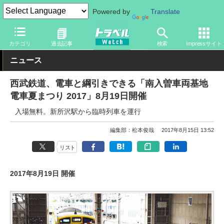
Powered by
Translate
トラベル Watch
地域
国内旅行
関東
カテゴリ
過去記事
検索
Impressサイト
ニュース
西武鉄道、電車と綱引きできる「南入曽車両基地
電車夏まつり 2017」8月19日開催
入場無料。新所沢駅から臨時列車を運行
編集部：松本俊哉
2017年8月15日 13:52
リスト
2017年8月19日 開催