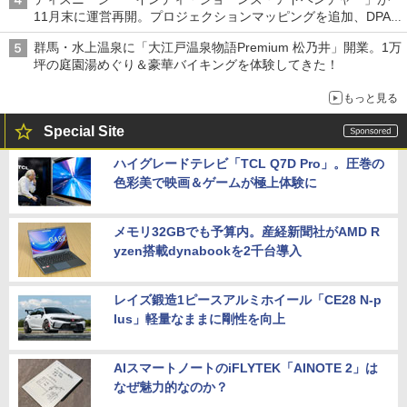
11月末に運営再開。プロジェクションマッピングを追加、DPA
は1500円
群馬・水上温泉に「大江戸温泉物語Premium 松乃井」開業。1万
坪の庭園湯めぐり＆豪華バイキングを体験してきた！
もっと見る
Special Site
ハイグレードテレビ「TCL Q7D Pro」。圧巻の
色彩美で映画＆ゲームが極上体験に
メモリ32GBでも予算内。産経新聞社がAMD R
yzen搭載dynabookを2千台導入
レイズ鍛造1ピースアルミホイール「CE28 N-p
lus」軽量なままに剛性を向上
AIスマートノートのiFLYTEK「AINOTE 2」は
なぜ魅力的なのか？