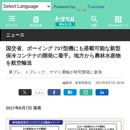
Powered by
Translate
トラベル Watch
企業・政府・官庁
政府・官庁
国土交通省
カテゴリ
過去記事
検索
Impressサイト
ニュース
国交省、ボーイング 737型機にも搭載可能な新型
保冷コンテナの開発に着手。地方から農林水産物
を航空輸送
東プレ、トプレック、ヤマト運輸が研究開発に参加
編集部：多和田新也
2017年8月7日 18:54
リスト
2017年8月7日 発表