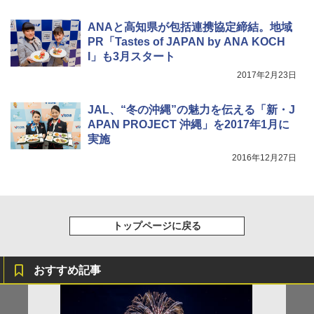
電動エアーポンプ SUP用 20PSI 電動ポンプ
ゴムボート 空気入れ 空気抜き 自動停止 過熱
保護 日光可読lcd 7種類ノズル付き
ANAと高知県が包括連携協定締結。地域
PR「Tastes of JAPAN by ANA KOCH
￥7,299
I」も3月スタート
2017年2月23日
JAL、“冬の沖縄”の魅力を伝える「新・J
APAN PROJECT 沖縄」を2017年1月に
実施
2016年12月27日
トップページに戻る
おすすめ記事