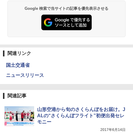
GRANDOOR ステンレス保冷剤 2個セット 2
Google 検索で当サイトの記事を優先表示させる
026リニューアル 急速冷凍 空間倍増 衛生的
コンパクト 保冷力長持ち
￥2,980
DEWEL パラソル 大型 ビーチ アウトドアパ
ラソル ガーデン サイトシート付 折りたたみ
防水 UVカット 4段階高さ調整 軽量 収納袋付
関連リンク
き
国土交通省
￥6,459
ニュースリリース
ポインターライト 強力 小型 緑色/赤色/青紫色
USB充電式 高精度 超長距離照射 長時間使用
関連記事
可能 安全ロック付き 高安全性 金属製耐久 コ
ンパクト多機能設計 持ち運び便利 アウトド
ア/オフィス/教育現場/展示会用 緑
山形空港から旬のさくらんぼをお届け。J
ALの“さくらんぼフライト”初便出発セレ
￥1,180
モニー
2017年6月14日