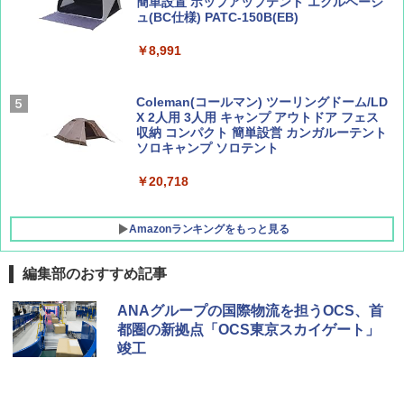
簡単設置 ポップアップテント エクルベージ
BE-PAL(ビ-パル) 2026年 9 月号【特別付録:
新しい日本地理 地図・統計・移動から読み
ュ(BC仕様) PATC-150B(EB)
SOTO ミニマル"旅"財布 ランダム2種】
解く (講談社現代新書)
￥8,991
￥1,500
￥1,540
Coleman(コールマン) ツーリングドーム/LD
X 2人用 3人用 キャンプ アウトドア フェス
収納 コンパクト 簡単設営 カンガルーテント
ソロキャンプ ソロテント
￥20,718
Amazonランキングをもっと見る
編集部のおすすめ記事
BUNDOK(バンドック)ソロ ドーム 1 EX BDK
ANAグループの国際物流を担うOCS、首
-08EX カーキ ソロキャンプ ポリエステル フ
都圏の新拠点「OCS東京スカイゲート」
レーム テント
竣工
￥14,800