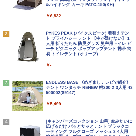
￥713
￥2,079
&ハイキング カーキ PATC-150(KH)
￥6,832
Coyote No.89 特集 星野道夫 夢見る旅
A09 地球の歩き方 イタリア 2026～2027 地
球の歩き方A ヨーロッパ
PYKES PEAK (パイクスピーク) 着替えテン
￥1,540
ト プライバシー テント 【中が透けない】 1
￥2,479
人用 折りたたみ 防災グッズ 災害用トイレ ビ
ーチ ピクニック ポップアップテント 携帯 簡
易 トイレテント (オリーブ)
山と溪谷 2026年8月号「南アルプス大全」
A26 地球の歩き方 チェコ ポーランド スロヴ
￥-
ァキア 2026～2027 地球の歩き方A ヨーロッ
パ
￥1,540
￥2,277
ENDLESS BASE 《めざましテレビで紹介》
テント ワンタッチ RENEW 幅200 2-3人用 43
500002(89147)
AIRLINE（エアライン）2026年9月号【特
地球の歩き方 スター・ウォーズ
集】ボーイング110周年を祝して！
￥5,499
￥2,695
￥1,760
[キャンパーズコレクション 山善] 傘みたいに
広げるだけ パッとサッとテント ブラックコ
ーティング フルクローズ メッシュ 3-4人用