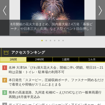
8月開催の花火大会まとめ。国内最大級2.4万発「幕張ビ
ーチ」や日本三大「長岡」など大型イベント目白押し！
●
●
●
●
●
●
アクセスランキング
1時間
24時間
1週間
1カ月
名神 大津SA「びわ湖大花火大会」開催に伴い閉鎖。明日15～21
時は店舗・トイレ・駐車場の利用不可
本日発売「スヌーピー」圧縮収納ポーチ。ファスナー閉めるだけ
で着替えや荷物がスリムにまとまる
熊本の高速道路、九州道 松橋IC～えびのICなどの一般車両通行
再開は8月後半見込み
ディズニーシー「インディ・ジョーンズ・アドベンチャー」が