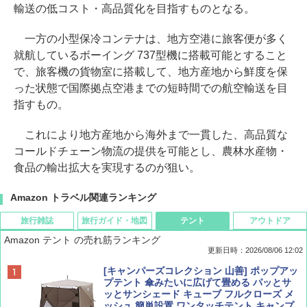
輸送の低コスト・高品質化を目指すものとなる。
一方の小型保冷コンテナは、地方空港に旅客便が多く
就航しているボーイング 737型機に搭載可能とすること
で、旅客機の貨物室に搭載して、地方産地から鮮度を保
った状態で国際拠点空港までの短時間での航空輸送を目
指すもの。
これにより地方産地から海外まで一貫した、高品質な
コールドチェーン物流の提供を可能とし、農林水産物・
食品の輸出拡大を実現するのが狙い。
Amazon トラベル関連ランキング
旅行雑誌
旅行ガイド・地図
テント
アウトドア
Amazon テント の売れ筋ランキング
更新日時：2026/08/06 12:02
ディズニーファン ２０２６年 ９月号 [雑
D40 地球の歩き方 チェンマイ タイ北部の魅
[キャンパーズコレクション 山善] ポップアッ
誌] (ＤＩＳＮＥＹ ＦＡＮ)
力的な町 2026～2027 地球の歩き方D アジア
プテント 傘みたいに広げて畳める パッとサ
ッとサンシェード キューブ フルクローズ メ
ッシュ 簡単設置 ワンタッチテント キャンプ