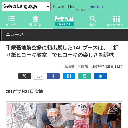
Powered by
Translate
トラベル Watch
地域
国内旅行
北海道
カテゴリ
過去記事
検索
Impressサイト
ニュース
千歳基地航空祭に初出展したJALブースは、「折
り紙ヒコーキ教室」でヒコーキの楽しさを訴求
編集部：谷川 潔
2017年7月26日 14:34
リスト
2017年7月23日 実施