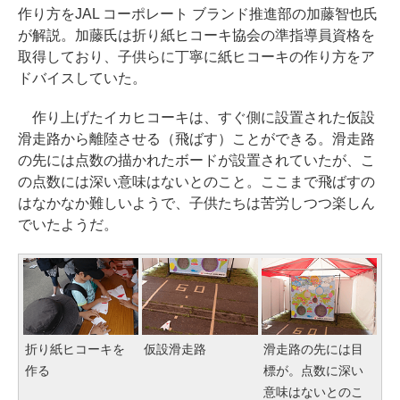
作り方をJAL コーポレート ブランド推進部の加藤智也氏
が解説。加藤氏は折り紙ヒコーキ協会の準指導員資格を
取得しており、子供らに丁寧に紙ヒコーキの作り方をア
ドバイスしていた。
作り上げたイカヒコーキは、すぐ側に設置された仮設
滑走路から離陸させる（飛ばす）ことができる。滑走路
の先には点数の描かれたボードが設置されていたが、こ
の点数には深い意味はないとのこと。ここまで飛ばすの
はなかなか難しいようで、子供たちは苦労しつつ楽しん
でいたようだ。
折り紙ヒコーキを
仮設滑走路
滑走路の先には目
作る
標が。点数に深い
意味はないとのこ