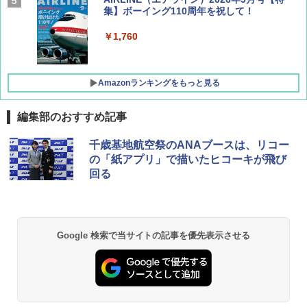
集】ボーイング110周年を祝して！
￥1,760
Amazonランキングをもっと見る
編集部のおすすめ記事
D40 地球の歩き方 チェンマイ タイ北部の魅
[キャンパーズコレクション 山善] ポップアッ
熊撃退スプレー 熊よけスプレー 熊スプレー
千歳基地航空祭のANAブースは、リコー
力的な町 2026～2027 地球の歩き方D アジア
プテント 傘みたいに広げて畳める パッとサ
【日本企業販売】超強力クマ対策スプレー 30
の「紙アプリ」で描いたヒコーキが飛び
ッとサンシェード キューブ フルクローズ メ
0ml（連続噴射30秒）110ml（連続噴射15
回る
ッシュ 簡単設置 ワンタッチテント キャンプ
秒）射程5～10m 安全ロック搭載 携帯収納袋
￥2,079
&ハイキング カーキ PATC-150(KH)
付き ヒグマ・イノシシ対策 自治体・教育機
関の購入実績 登山・キャンプ・アウトドア・
防災用品 長期保存可能 緊急時用 日本国内発
￥6,830
送
地球の歩き方 スター・ウォーズ
Google 検索で当サイトの記事を優先表示させる
￥3,680
PYKES PEAK (パイクスピーク) 着替えテン
￥2,695
ト プライバシー テント 【中が透けない】 1
人用 折りたたみ 防災グッズ 災害用トイレ ビ
ーチ ピクニック ポップアップテント 携帯 簡
GRANDOOR ステンレス保冷剤 2個セット 2
易 トイレテント (グレー)
026リニューアル 急速冷凍 空間倍増 衛生的