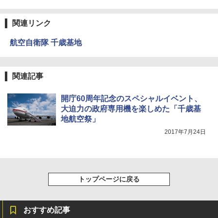
コンパクト 保冷力長持ち
A09 地球の歩き方 イタリア 2026～2027 地
￥4,980
球の歩き方A ヨーロッパ
￥2,980
関連リンク
￥2,479
ENDLESS BASE 《めざましテレビで紹介》
航空自衛隊 千歳基地
テント ワンタッチ RENEW 幅200 2-3人用 43
BUNDOK(バンドック)ソロ ドーム 1 EX BDK
500002(88859)
-08EX カーキ ソロキャンプ ポリエステル フ
レーム ドーム型 テント
A26 地球の歩き方 チェコ ポーランド スロヴ
ァキア 2026～2027 地球の歩き方A ヨーロッ
￥5,999
関連記事
パ
￥-
開庁60周年記念のスペシャルイベント、
￥2,277
[キャンパーズコレクション 山善] 傘みたいに
大迫力の政府専用機を楽しめた「千歳基
広げるだけ パッとサッとテント ブラックコ
DEWEL パラソル 大型 ビーチ アウトドアパ
ーティング フルクローズ メッシュ 3-4人用
ラソル ガーデン サイトシート付 折りたたみ
地航空祭」
簡単設置 ポップアップテント エクルベージ
防水 UVカット 4段階高さ調整 軽量 収納袋付
新しい日本地理 地図・統計・移動から読み
2017年7月24日
ュ(BC仕様) PATC-150B(EB)
き
解く (講談社現代新書)
￥9,990
￥6,459
￥1,540
トップページに戻る
[キャンパーズコレクション 山善] 傘みたいに
ポインターライト 強力 小型 緑色/赤色/青紫色
広げるだけ パッとサッとテント キューブワ
USB充電式 高精度 超長距離照射 長時間使用
イド ブラックコーティング フルクローズ メ
可能 安全ロック付き 高安全性 金属製耐久 コ
ッシュ 4人用 簡単設置 ポップアップテント P
ンパクト多機能設計 持ち運び便利 アウトド
おすすめ記事
ATCW-150B エクルベージュ
ア/オフィス/教育現場/展示会用 緑