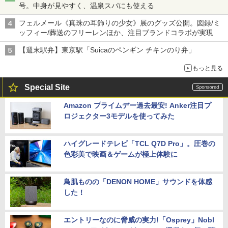
号。中身が見やすく、温泉スパにも使える
フェルメール《真珠の耳飾りの少女》展のグッズ公開。図録/ミ
ッフィー/葬送のフリーレンほか、注目ブランドコラボが実現
【週末駅弁】東京駅「Suicaのペンギン チキンのり弁」
もっと見る
Special Site
Amazon プライムデー過去最安! Anker注目プ
ロジェクター3モデルを使ってみた
ハイグレードテレビ「TCL Q7D Pro」。圧巻の
色彩美で映画＆ゲームが極上体験に
鳥肌ものの「DENON HOME」サウンドを体感
した！
エントリーなのに脅威の実力!「Osprey」Nobl