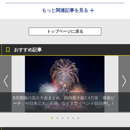
もっと関連記事を見る
トップページに戻る
おすすめ記事
8月開催の花火大会まとめ。国内最大級2.4万発「幕張ビ
ーチ」や日本三大「長岡」など大型イベント目白押し！
●
●
●
●
●
●