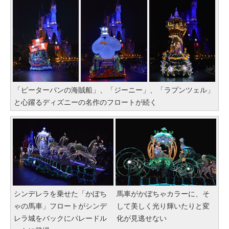
「ピーターパンの海賊船」、「ジーニー」、「ラプンツェル」
と心躍るディズニーの名作のフロートが続く
シンデレラを乗せた「かぼち
馬車がかぼちゃカラーに、そ
ゃの馬車」フロートがシンデ
して美しく光り輝いたりと変
レラ城をバックにパレードル
化が見逃せない