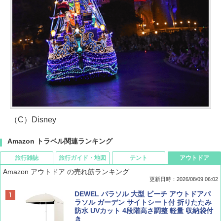
（C）Disney
Amazon トラベル関連ランキング
旅行雑誌
旅行ガイド・地図
テント
アウトドア
Amazon アウトドア の売れ筋ランキング
更新日時：2026/08/09 06:02
BE-PAL(ビ-パル) 2026年 9 月号【特別付録:
地球の歩き方 スター・ウォーズ
[キャンパーズコレクション 山善] ポップアッ
DEWEL パラソル 大型 ビーチ アウトドアパ
SOTO ミニマル"旅"財布 ランダム2種】
プテント 傘みたいに広げて畳める パッとサ
ラソル ガーデン サイトシート付 折りたたみ
ッとサンシェード キューブ フルクローズ メ
防水 UVカット 4段階高さ調整 軽量 収納袋付
￥2,695
ッシュ 簡単設置 ワンタッチテント キャンプ
き
￥1,500