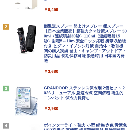
&ハイキング カーキ PATC-150(KH)
￥6,459
￥6,830
ディズニーファン ２０２６年 ９月号 [雑
A09 地球の歩き方 イタリア 2026～2027 地
誌] (ＤＩＳＮＥＹ ＦＡＮ)
球の歩き方A ヨーロッパ
熊撃退スプレー 熊よけスプレー 熊スプレー
PYKES PEAK (パイクスピーク) 着替えテン
【日本企業販売】超強力クマ対策スプレー 30
ト プライバシー テント 【中が透けない】 1
0ml（連続噴射30秒）110ml（連続噴射15
￥713
￥2,479
人用 折りたたみ 防災グッズ 災害用トイレ ビ
秒）射程5～10m 安全ロック搭載 携帯収納袋
ーチ ピクニック ポップアップテント 携帯 簡
付き ヒグマ・イノシシ対策 自治体・教育機
易 トイレテント (グレー)
関の購入実績 登山・キャンプ・アウトドア・
防災用品 長期保存可能 緊急時用 日本国内発
山と溪谷 2026年8月号「南アルプス大全」
D40 地球の歩き方 チェンマイ タイ北部の魅
送
￥4,980
力的な町 2026～2027 地球の歩き方D アジア
￥1,540
￥3,680
￥2,079
ENDLESS BASE 《めざましテレビで紹介》
テント ワンタッチ RENEW 幅200 2-3人用 43
500002(88859)
GRANDOOR ステンレス保冷剤 2個セット 2
026リニューアル 急速冷凍 空間倍増 衛生的
Coyote No.89 特集 星野道夫 夢見る旅
A26 地球の歩き方 チェコ ポーランド スロヴ
コンパクト 保冷力長持ち
ァキア 2026～2027 地球の歩き方A ヨーロッ
￥5,999
パ
￥1,540
￥2,980
￥2,277
[キャンパーズコレクション 山善] 傘みたいに
広げるだけ パッとサッとテント ブラックコ
ーティング フルクローズ メッシュ 3-4人用
ポインターライト 強力 小型 緑色/赤色/青紫色
簡単設置 ポップアップテント エクルベージ
USB充電式 高精度 超長距離照射 長時間使用