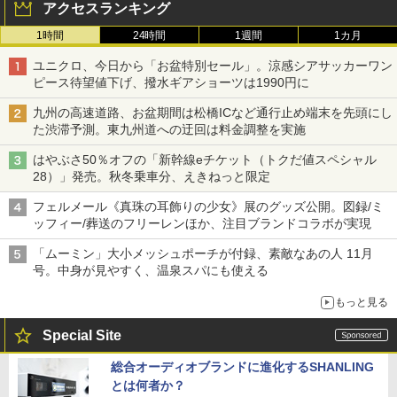
アクセスランキング
1時間
24時間
1週間
1カ月
ユニクロ、今日から「お盆特別セール」。涼感シアサッカーワン
ピース待望値下げ、撥水ギアショーツは1990円に
九州の高速道路、お盆期間は松橋ICなど通行止め端末を先頭にし
た渋滞予測。東九州道への迂回は料金調整を実施
はやぶさ50％オフの「新幹線eチケット（トクだ値スペシャル
28）」発売。秋冬乗車分、えきねっと限定
フェルメール《真珠の耳飾りの少女》展のグッズ公開。図録/ミ
ッフィー/葬送のフリーレンほか、注目ブランドコラボが実現
「ムーミン」大小メッシュポーチが付録、素敵なあの人 11月
号。中身が見やすく、温泉スパにも使える
もっと見る
Special Site
総合オーディオブランドに進化するSHANLING
とは何者か？