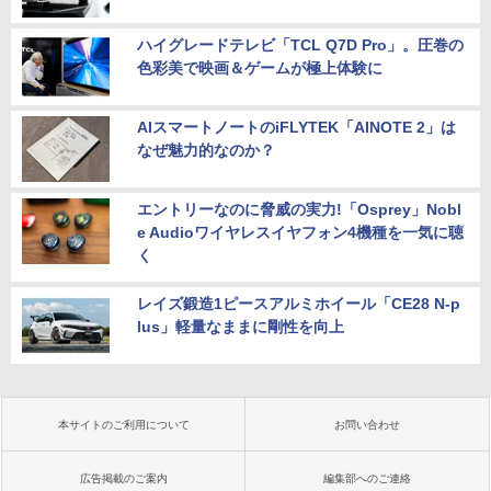
ハイグレードテレビ「TCL Q7D Pro」。圧巻の
色彩美で映画＆ゲームが極上体験に
AIスマートノートのiFLYTEK「AINOTE 2」は
なぜ魅力的なのか？
エントリーなのに脅威の実力!「Osprey」Nobl
e Audioワイヤレスイヤフォン4機種を一気に聴
く
レイズ鍛造1ピースアルミホイール「CE28 N-p
lus」軽量なままに剛性を向上
本サイトのご利用について
お問い合わせ
広告掲載のご案内
編集部へのご連絡