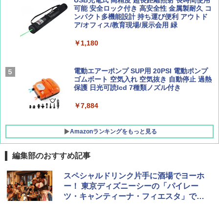
AIRLINE（エアライン）2026年9月号【特
新しい日本地理 地図・統計・移動から読み
ュ(BC仕様) PATC-150B(EB)
可能 安全ロック付き 高安全性 金属製耐久 コ
集】ボーイング110周年を祝して！
解く (講談社現代新書)
ンパクト多機能設計 持ち運び便利 アウトド
ア/オフィス/教育現場/展示会用 緑
￥9,990
￥1,760
￥1,540
￥1,180
[キャンパーズコレクション 山善] 傘みたいに
広げるだけ パッとサッとテント キューブワ
イド ブラックコーティング フルクローズ メ
電動エアーポンプ SUP用 20PSI 電動ポンプ
ッシュ 4人用 簡単設置 ポップアップテント P
ゴムボート 空気入れ 空気抜き 自動停止 過熱
ATCW-150B エクルベージュ
保護 日光可読lcd 7種類ノズル付き
￥-
￥7,884
Amazonランキングをもっと見る
編集部のおすすめ記事
スペシャルドリンク片手に酒場でヨーホ
ー！ 東京ディズニーシーの「パイレー
ツ・キャンティーナ・フィエスタ」で盛
り上がろう