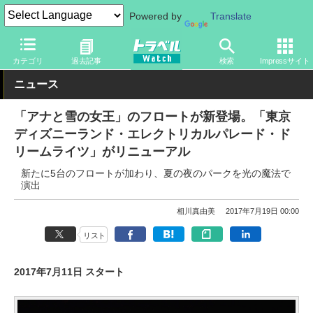
Powered by
Translate
トラベル Watch
旅の情報
観光地
ディズニーリゾート
カテゴリ
過去記事
検索
Impressサイト
ニュース
「アナと雪の女王」のフロートが新登場。「東京
ディズニーランド・エレクトリカルパレード・ド
リームライツ」がリニューアル
新たに5台のフロートが加わり、夏の夜のパークを光の魔法で
演出
相川真由美
2017年7月19日 00:00
リスト
2017年7月11日 スタート