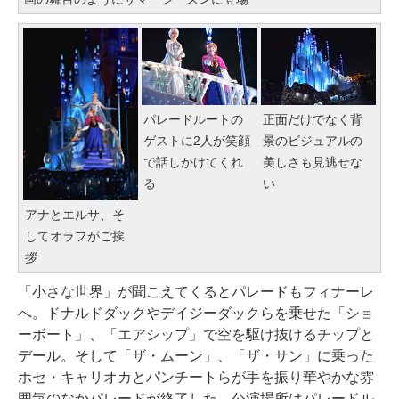
パレードルートの
正面だけでなく背
ゲストに2人が笑顔
景のビジュアルの
で話しかけてくれ
美しさも見逃せな
る
い
アナとエルサ、そ
してオラフがご挨
拶
「小さな世界」が聞こえてくるとパレードもフィナーレ
へ。ドナルドダックやデイジーダックらを乗せた「ショ
ーボート」、「エアシップ」で空を駆け抜けるチップと
デール。そして「ザ・ムーン」、「ザ・サン」に乗った
ホセ・キャリオカとパンチートらが手を振り華やかな雰
囲気のなかパレードが終了した。公演場所はパレードル