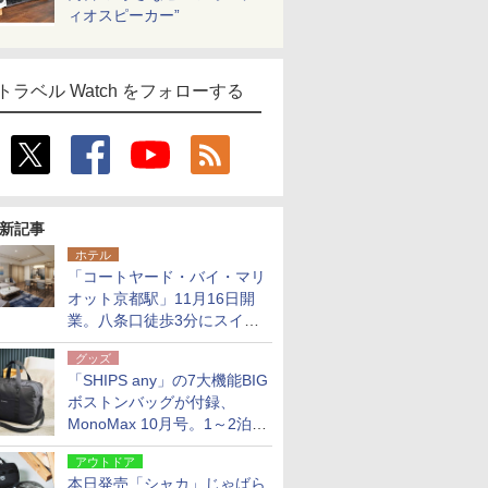
ィオスピーカー”
トラベル Watch をフォローする
新記事
ホテル
「コートヤード・バイ・マリ
オット京都駅」11月16日開
業。八条口徒歩3分にスイー
ト含む全270室、ダイニング
グッズ
も併設
「SHIPS any」の7大機能BIG
ボストンバッグが付録、
MonoMax 10月号。1～2泊の
荷物、キャリーオンも可能
アウトドア
本日発売「シャカ」じゃばら