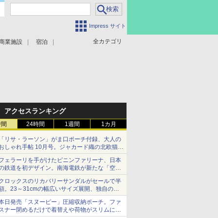
Impress サイト
全カテゴリ
商業施設
宿泊
アクセスランキング
時間
24時間
1週間
1カ月
「リサ・ラーソン」がま口ポーチ付録、大人の
おしゃれ手帖 10月号。ジャカード織の北欧猫デ
ザイン
フェラーリを手がけたピニンファリーナ、日本
の鉄道を初デザイン。南海電鉄が新たな「空港
特急」をなにわ筋線へ導入
クロックスのリカバリーサンダルがセールで半
額。23～31cmの幅広いサイズ展開、独自のク
ッション素材を採用
本日発売「スヌーピー」圧縮収納ポーチ。ファ
スナー閉めるだけで着替えや荷物がスリムにま
とまる