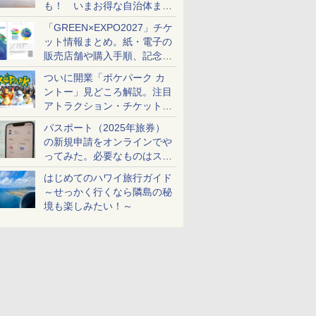
も！ いまお得な自治体まと
め
「GREEN×EXPO2027」チケ
ット情報まとめ。紙・電子の
販売店舗や購入手順、記念チ
ケットも解説
ついに開業「ポケパーク カ
ントー」見どころ解説。注目
アトラクション・チケット手
配・来場前に必要な準備は？
パスポート（2025年旅券）
の新規申請をオンラインでや
ってみた。必要なものはスマ
ホとマイナカードのみ
はじめてのハワイ旅行ガイド
～せっかく行くなら隣島の秘
境も楽しみたい！～