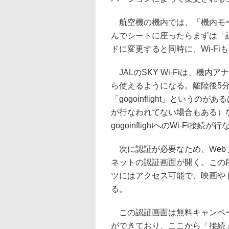
航空機の機内では、「機内モー
んでシートに座ったらまずは「
ドに変更すると同時に、Wi-Fi
JALのSKY Wi-Fiは、機
ら使えるようになる。離陸後5分程
「gogoinflight」というの
が行なわれてない場合もある）なので
gogoinflightへのWi-Fi接続
次に認証が必要なため、Webブ
ネットの認証画面が開く。この
ツにはアクセス可能で、映画や
る。
この認証画面は無料キャンペー
ができており、ここから「接続