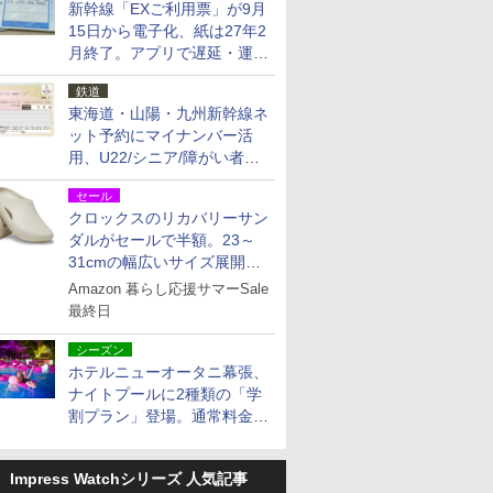
新幹線「EXご利用票」が9月
15日から電子化、紙は27年2
月終了。アプリで遅延・運休
も確認可能に
鉄道
東海道・山陽・九州新幹線ネ
ット予約にマイナンバー活
用、U22/シニア/障がい者割
を9月15日から発売
セール
クロックスのリカバリーサン
ダルがセールで半額。23～
31cmの幅広いサイズ展開、
独自のクッション素材を採用
Amazon 暮らし応援サマーSale
最終日
シーズン
ホテルニューオータニ幕張、
ナイトプールに2種類の「学
割プラン」登場。通常料金の
およそ半額でお得に夜活
Impress Watchシリーズ 人気記事