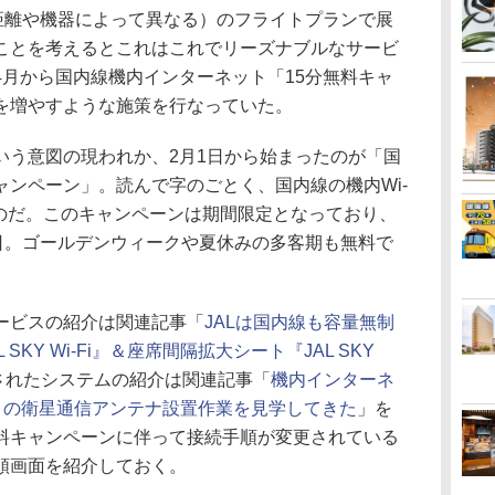
（距離や機器によって異なる）のフライトプランで展
ことを考えるとこれはこれでリーズナブルなサービ
年4月から国内線機内インターネット「15分無料キャ
を増やすような施策を行なっていた。
う意図の現われか、2月1日から始まったのが「国
ンペーン」。読んで字のごとく、国内線の機内Wi-
ものだ。このキャンペーンは期間限定となっており、
1日。ゴールデンウィークや夏休みの多客期も無料で
ービスの紹介は関連記事「
JALは国内線も容量無制
KY Wi-Fi』＆座席間隔拡大シート『JAL SKY
されたシステムの紹介は関連記事「
機内インターネ
-Fi』の衛星通信アンテナ設置作業を見学してきた
」を
料キャンペーンに伴って接続手順が変更されている
順画面を紹介しておく。