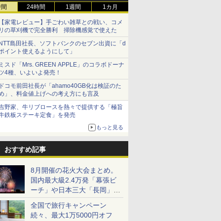
時間
24時間
1週間
1カ月
【家電レビュー】手ごわい雑草との戦い、コメ
リの草刈機で完全勝利 掃除機感覚で使えた
NTT島田社長、ソフトバンクのセブン出資に「d
ポイント使えるようにして」
ミスド「Mrs. GREEN APPLE」のコラボドーナ
ツ4種、いよいよ発売！
ドコモ前田社長が「ahamo40GB化は検証のた
め」、料金値上げへの考え方にも言及
吉野家、牛リブロースを熱々で提供する「極旨
牛鉄板ステーキ定食」を発売
もっと見る
おすすめ記事
8月開催の花火大会まとめ。
国内最大級2.4万発「幕張ビ
ーチ」や日本三大「長岡」な
ど大型イベント目白押し！
全国で旅行キャンペーン
続々、最大1万5000円オフ