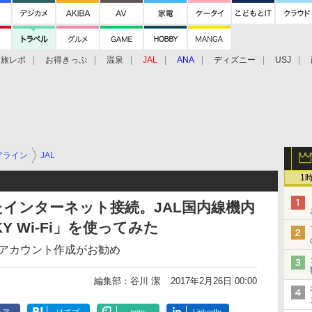
旅レポ
お得きっぷ
温泉
JAL
ANA
ディズニー
USJ
アライン
JAL
1
インターネット接続。JAL国内線機内
KY Wi-Fi」を使ってみた
goアカウント作成がお勧め
編集部：谷川 潔
2017年2月26日 00:00