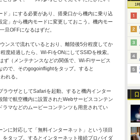
1
ド」にする必要があり、搭乗口から機内に乗り込
設定」から機内モードに変更しておこう。機内モー
も一旦OFFになるはずだ。
内アナウンスで流れているとおり、離陸後5分程度してか
度経過したら、Wi-FiをONにしてSSIDを検索。
があるはず（メンテナンスなどの関係で、Wi-Fiサービス
、そのgogoinflightをタップ。すると
が行なわれる。
ラウザとしてSafariを起動。すると機内インター
段階で航空機内に設置されたWebサービスコンテン
ドラマなどのムービーコンテンツも用意されてい
ンに対応して「無料インターネット」という項目
」をタップ。するとインターネット接続プロパイダ