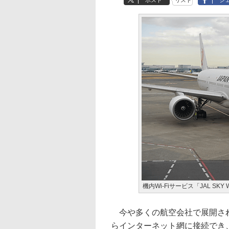
ポスト
リスト
シ
機内Wi-Fiサービス「JAL SK
今や多くの航空会社で展開されて
らインターネット網に接続でき