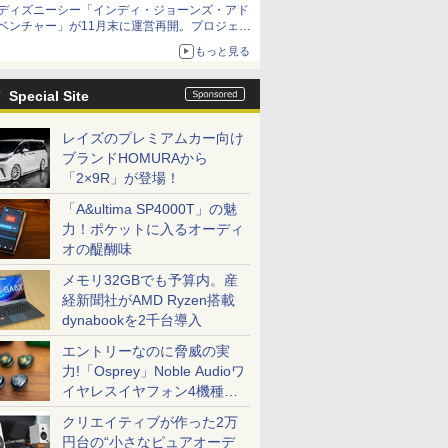
ディズニーシー「インディ・ジョーンズ・アド
ベンチャー」が11月末に運営再開。プロジェク
ションマッピングを追加、DPAは1500円
もっと見る
Special Site
レイズのプレミアムカー向け
ブランドHOMURAから
「2×9R」が登場！
「A&ultima SP4000T」の魅
力！ポケットに入るオーディ
オの醍醐味
メモリ32GBでも予算内。産
経新聞社がAMD Ryzen搭載
dynabookを2千台導入
エントリーなのに脅威の実
力!「Osprey」Noble Audioワ
イヤレスイヤフォン4機種を
一気に聴く
クリエイティブが作った2万
円台の“小さなピュアオーデ