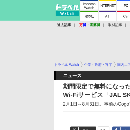
過去記事
万
博
・
園芸博
取材記事
トラベル Watch
企業・政府・官庁
国内エ
ニュース
期間限定で無料になった
Wi-Fiサービス「JAL S
2月1日～8月31日。事前のGo