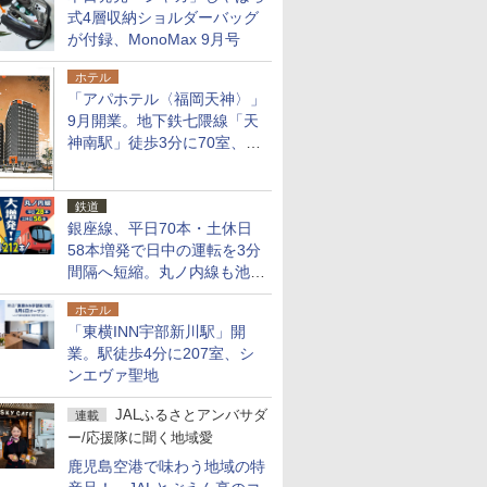
式4層収納ショルダーバッグ
が付録、MonoMax 9月号
ホテル
「アパホテル〈福岡天神〉」
9月開業。地下鉄七隈線「天
神南駅」徒歩3分に70室、エ
リア初の直営店
鉄道
銀座線、平日70本・土休日
58本増発で日中の運転を3分
間隔へ短縮。丸ノ内線も池袋
～中野坂上を4分間隔に
ホテル
「東横INN宇部新川駅」開
業。駅徒歩4分に207室、シ
ンエヴァ聖地
JALふるさとアンバサダ
連載
ー/応援隊に聞く地域愛
鹿児島空港で味わう地域の特