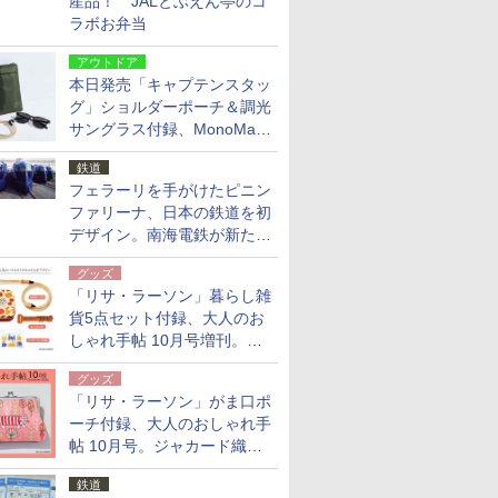
産品！ JALとぶえん亭のコ
ラボお弁当
アウトドア
本日発売「キャプテンスタッ
グ」ショルダーポーチ＆調光
サングラス付録、MonoMax
9月号増刊
鉄道
フェラーリを手がけたピニン
ファリーナ、日本の鉄道を初
デザイン。南海電鉄が新たな
「空港特急」をなにわ筋線へ
グッズ
導入
「リサ・ラーソン」暮らし雑
貨5点セット付録、大人のお
しゃれ手帖 10月号増刊。
USBケーブルや缶ケースなど
グッズ
「リサ・ラーソン」がま口ポ
ーチ付録、大人のおしゃれ手
帖 10月号。ジャカード織の
北欧猫デザイン
鉄道