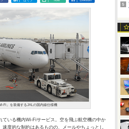
ェア
はてブ
note
LinkedIn
Y Wi-Fi」を装備するJALの国内線仕様機
いる機内Wi-Fiサービス。空を飛ぶ航空機の中か
、速度的な制約はあるものの、メールやちょっとし