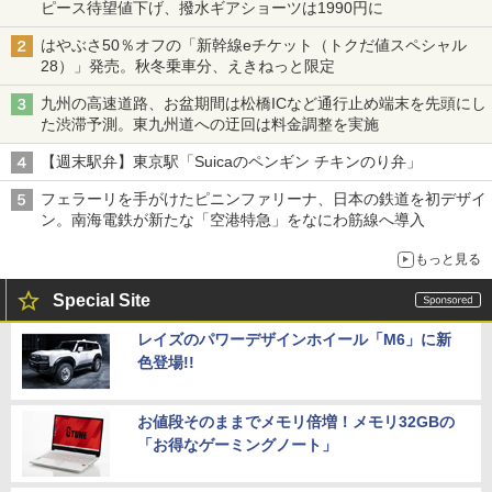
ピース待望値下げ、撥水ギアショーツは1990円に
はやぶさ50％オフの「新幹線eチケット（トクだ値スペシャル
28）」発売。秋冬乗車分、えきねっと限定
九州の高速道路、お盆期間は松橋ICなど通行止め端末を先頭にし
た渋滞予測。東九州道への迂回は料金調整を実施
【週末駅弁】東京駅「Suicaのペンギン チキンのり弁」
フェラーリを手がけたピニンファリーナ、日本の鉄道を初デザイ
ン。南海電鉄が新たな「空港特急」をなにわ筋線へ導入
もっと見る
Special Site
レイズのパワーデザインホイール「M6」に新
色登場!!
お値段そのままでメモリ倍増！メモリ32GBの
「お得なゲーミングノート」