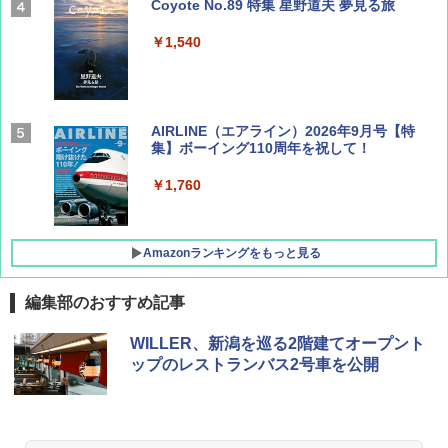
Coyote No.89 特集 星野道夫 夢見る旅
￥1,540
AIRLINE（エアライン）2026年9月号【特
集】ボーイング110周年を祝して！
￥1,760
Amazonランキングをもっと見る
編集部のおすすめ記事
D40 地球の歩き方 チェンマイ タイ北部の魅
[キャンパーズコレクション 山善] ポップアッ
GRANDOOR ステンレス保冷剤 2個セット 2
WILLER、新潟を巡る2階建てオープント
力的な町 2026～2027 地球の歩き方D アジア
プテント 傘みたいに広げて畳める パッとサ
026リニューアル 急速冷凍 空間倍増 衛生的
ップのレストランバス2号車を公開
ッとサンシェード キューブ フルクローズ メ
コンパクト 保冷力長持ち
ッシュ 簡単設置 ワンタッチテント キャンプ
￥2,079
&ハイキング カーキ PATC-150(KH)
￥2,980
￥6,830