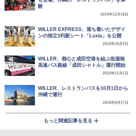
￥2,277
験
2016年12月16日
[キャンパーズコレクション 山善] 傘みたいに
着替えテント トイレテント 透けない【換気
広げるだけ パッとサッとテント キューブワ
通気窓付き】収納袋付き UVカット 防水 防災
イド ブラックコーティング フルクローズ メ
コンパクト iimono117 (ブルー)
WILLER EXPRESS、落ち着いたデザイ
ッシュ 4人用 簡単設置 ポップアップテント P
ンの独立3列新シート「Luxia」を公開
ATCW-150B エクルベージュ
￥3,080
2016年10月3日
￥-
WILLER、都心と成田空港を結ぶ低価格
高速バス路線「成田シャトル」運行開始
2016年11月1日
WILLER、レストランバスを10月1日から
沖縄で運行
2016年9月17日
もっと関連記事を見る