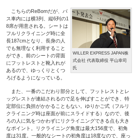
こちらのReBornだが、バ
ス車内には横3列、縦6列の1
8席が用意される。シートは
フルリクライニング時に全
長187cmとなり、長身の人
でも無理なく利用すること
WILLER EXPRESS JAPAN株
ができ、前のシートの背面
式会社 代表取締役 平山幸司
にフットレストと靴入れが
氏
あるので、ゆっくりとくつ
ろげるようになっている。
また、一番のこだわり部分として、フットレストとレ
ッグレストが連結されるので足を伸ばすことができ、特
定部位に負担がかかることもない。ゆりかご式（フルリ
クライニング時は座面が前にスライドする）なので、後
ろの人に気をつかわずにリクライニングできる点も大き
なポイント。リクライニング角度は最大156度で、初角
度は31度。一般的なシートの初角度は18度なので、座っ