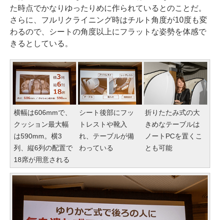
た時点でかなりゆったりめに作られているとのことだ。
さらに、フルリクライニング時はチルト角度が10度も変
わるので、シートの角度以上にフラットな姿勢を体感で
きるとしている。
横幅は606mmで、
シート後部にフッ
折りたたみ式の大
クッション最大幅
トレストや靴入
きめなテーブルは
は590mm。横3
れ、テーブルが備
ノートPCを置くこ
列、縦6列の配置で
わっている
とも可能
18席が用意される