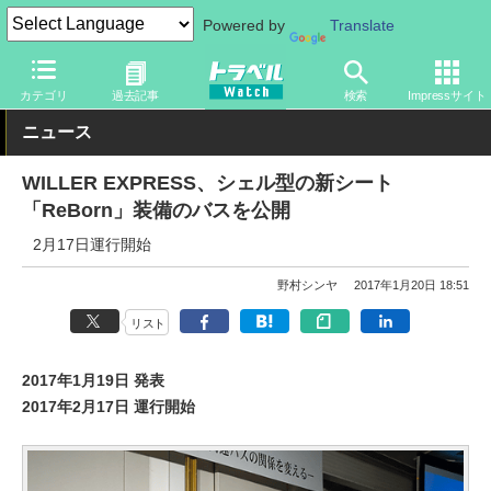
Powered by
Translate
トラベル Watch
地域
国内旅行
京都・大阪
カテゴリ
過去記事
検索
Impressサイト
ニュース
WILLER EXPRESS、シェル型の新シート
「ReBorn」装備のバスを公開
2月17日運行開始
野村シンヤ
2017年1月20日 18:51
リスト
2017年1月19日 発表
2017年2月17日 運行開始