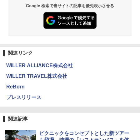
地球の歩き方 スター・ウォーズ
BUNDOK(バンドック)ソロ ドーム 1 EX BDK
Google 検索で当サイトの記事を優先表示させる
-08EX カーキ ソロキャンプ ポリエステル フ
PYKES PEAK (パイクスピーク) 着替えテン
レーム ドーム型 テント
￥2,695
ト プライバシー テント 【中が透けない】 1
人用 折りたたみ 防災グッズ 災害用トイレ ビ
￥14,800
ーチ ピクニック ポップアップテント 携帯 簡
易 トイレテント (ブラック)
僕が見た未来【完全版】
DEWEL パラソル 大型 ビーチ アウトドアパ
￥4,980
ラソル ガーデン サイトシート付 折りたたみ
関連リンク
￥0
防水 UVカット 4段階高さ調整 軽量 収納袋付
き
WILLER ALLIANCE株式会社
ENDLESS BASE 《めざましテレビで紹介》
テント ワンタッチ RENEW 幅200 2-3人用 43
￥6,459
WILLER TRAVEL株式会社
500002(88859)
A09 地球の歩き方 イタリア 2026～2027 地
ReBorn
球の歩き方A ヨーロッパ
￥5,999
熊撃退スプレー 熊よけスプレー 熊スプレー
【日本企業販売】超強力クマ対策スプレー 30
プレスリリース
￥2,479
0ml（連続噴射30秒）110ml（連続噴射15
[キャンパーズコレクション 山善] 傘みたいに
秒）射程5～10m 安全ロック搭載 携帯収納袋
広げるだけ パッとサッとテント ブラックコ
付き ヒグマ・イノシシ対策 自治体・教育機
ーティング フルクローズ メッシュ 3-4人用
関の購入実績 登山・キャンプ・アウトドア・
関連記事
簡単設置 ポップアップテント エクルベージ
防災用品 長期保存可能 緊急時用 日本国内発
A26 地球の歩き方 チェコ ポーランド スロヴ
ュ(BC仕様) PATC-150B(EB)
送
ァキア 2026～2027 地球の歩き方A ヨーロッ
パ
ピクニックをコンセプトとした新ツアー
￥9,990
￥3,680
も登場、沖縄の「レストランバス」を体