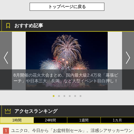
トップページに戻る
おすすめ記事
8月開催の花火大会まとめ。国内最大級2.4万発「幕張ビ
ーチ」や日本三大「長岡」など大型イベント目白押し！
●
●
●
●
●
●
アクセスランキング
1時間
24時間
1週間
1カ月
ユニクロ、今日から「お盆特別セール」。涼感シアサッカーワン