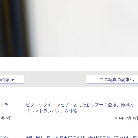
の画像
この写真の記事へ
ストラ
ピクニックをコンセプトとした新ツアーも登場、沖縄の
「レストランバス」を体験
年3月22日
2016年12月16
列新シ
WILLER、都心と成田空港を結ぶ低価格高速バス路線「成