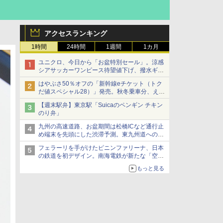
アクセスランキング
1時間
24時間
1週間
1カ月
ユニクロ、今日から「お盆特別セール」。涼感
シアサッカーワンピース待望値下げ、撥水ギア
ショーツは1990円に
はやぶさ50％オフの「新幹線eチケット（トク
だ値スペシャル28）」発売。秋冬乗車分、えき
ねっと限定
【週末駅弁】東京駅「Suicaのペンギン チキン
のり弁」
九州の高速道路、お盆期間は松橋ICなど通行止
め端末を先頭にした渋滞予測。東九州道への迂
回は料金調整を実施
フェラーリを手がけたピニンファリーナ、日本
の鉄道を初デザイン。南海電鉄が新たな「空港
特急」をなにわ筋線へ導入
もっと見る