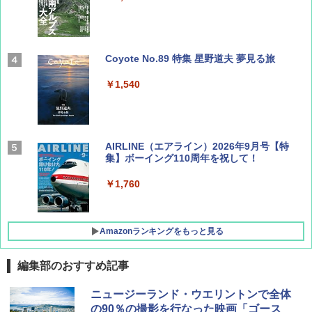
Coyote No.89 特集 星野道夫 夢見る旅
￥1,540
AIRLINE（エアライン）2026年9月号【特
集】ボーイング110周年を祝して！
￥1,760
Amazonランキングをもっと見る
編集部のおすすめ記事
D40 地球の歩き方 チェンマイ タイ北部の魅
[キャンパーズコレクション 山善] ポップアッ
DEWEL パラソル 大型 ビーチ アウトドアパ
ニュージーランド・ウエリントンで全体
力的な町 2026～2027 地球の歩き方D アジア
プテント 傘みたいに広げて畳める パッとサ
ラソル ガーデン サイトシート付 折りたたみ
の90％の撮影を行なった映画「ゴース