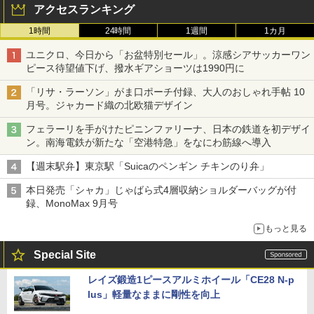
アクセスランキング
1時間
24時間
1週間
1カ月
ユニクロ、今日から「お盆特別セール」。涼感シアサッカーワン
ピース待望値下げ、撥水ギアショーツは1990円に
「リサ・ラーソン」がま口ポーチ付録、大人のおしゃれ手帖 10
月号。ジャカード織の北欧猫デザイン
フェラーリを手がけたピニンファリーナ、日本の鉄道を初デザイ
ン。南海電鉄が新たな「空港特急」をなにわ筋線へ導入
【週末駅弁】東京駅「Suicaのペンギン チキンのり弁」
本日発売「シャカ」じゃばら式4層収納ショルダーバッグが付
録、MonoMax 9月号
もっと見る
Special Site
レイズ鍛造1ピースアルミホイール「CE28 N-p
lus」軽量なままに剛性を向上