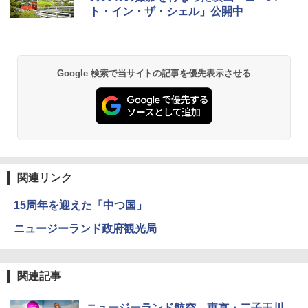
ッとサンシェード キューブ フルクローズ メ
防水 UVカット 4段階高さ調整 軽量 収納袋付
ト・イン・ザ・シェル」公開中
ッシュ 簡単設置 ワンタッチテント キャンプ
き
￥2,079
&ハイキング カーキ PATC-150(KH)
￥6,459
￥6,831
A09 地球の歩き方 イタリア 2026～2027 地
Google 検索で当サイトの記事を優先表示させる
球の歩き方A ヨーロッパ
BUNDOK(バンドック)ソロ ドーム 1 EX BDK
PYKES PEAK (パイクスピーク) 着替えテン
-08EX カーキ ソロキャンプ ポリエステル フ
ト プライバシー テント 【中が透けない】 1
レーム テント
￥2,479
人用 折りたたみ 防災グッズ 災害用トイレ ビ
ーチ ピクニック ポップアップテント 携帯 簡
￥14,800
易 トイレテント (ブラック)
地球の歩き方 スター・ウォーズ
￥4,980
GRANDOOR ステンレス保冷剤 2個セット 2
￥2,695
026リニューアル 急速冷凍 空間倍増 衛生的
関連リンク
コンパクト 保冷力長持ち
ENDLESS BASE 《めざましテレビで紹介》
15周年を迎えた「中つ国」
テント ワンタッチ RENEW 幅200 2-3人用 43
￥2,980
500002(88859)
ニュージーランド政府観光局
A26 地球の歩き方 チェコ ポーランド スロヴ
ァキア 2026～2027 地球の歩き方A ヨーロッ
￥5,999
ニューエラ New Era キャップ メッシュキャ
パ
ップ 9FORTY AFrame 15226380 NER37C00
関連記事
94 ストーン ニューエラキャップ 9FORTYA
￥2,277
[キャンパーズコレクション 山善] 傘みたいに
サーフライダーファウンデーション Surfride
広げるだけ パッとサッとテント ブラックコ
r Foundation コラボ Aフレーム メンズ レデ
ニュージーランド航空、東京・二子玉川