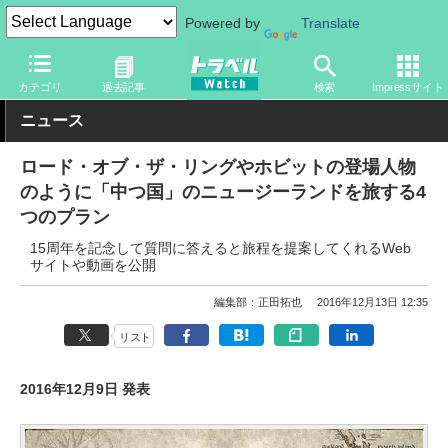
Powered by
Translate
トラベル Watch
地域
海外旅行
オセアニア
カテゴリ
過去記事
検索
Impressサイト
ニュース
ロード・オブ・ザ・リングやホビットの登場人物
のように「中つ国」のニュージーランドを旅する4
つのプラン
15周年を記念して質問に答えると旅程を提案してくれるWeb
サイトや動画を公開
編集部：正田拓也
2016年12月13日 12:35
リスト
2016年12月9日 発表