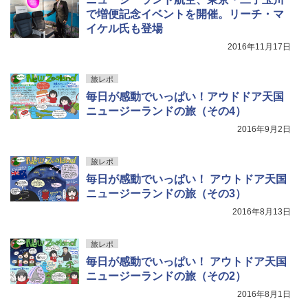
ーティング フルクローズ メッシュ 3-4人用
ィース 帽子 スナップバック a-frame 9フォー
で増便記念イベントを開催。リーチ・マ
簡単設置 ポップアップテント エクルベージ
ティー男女兼用ユニセックス 夏用 日除けUV
新しい日本地理 地図・統計・移動から読み
ュ(BC仕様) PATC-150B(EB)
ケア FREE
イケル氏も登場
解く (講談社現代新書)
2016年11月17日
￥9,990
￥4,400
￥1,540
旅レポ
[キャンパーズコレクション 山善] 傘みたいに
熊撃退スプレー 熊よけスプレー 熊スプレー
毎日が感動でいっぱい！アウドドア天国
広げるだけ パッとサッとテント キューブワ
【日本企業販売】超強力クマ対策スプレー 30
ニュージーランドの旅（その4）
イド ブラックコーティング フルクローズ メ
0ml（連続噴射30秒）110ml（連続噴射15
ッシュ 4人用 簡単設置 ポップアップテント P
秒）射程5～10m 安全ロック搭載 携帯収納袋
2016年9月2日
ATCW-150B エクルベージュ
付き ヒグマ・イノシシ対策 自治体・教育機
関の購入実績 登山・キャンプ・アウトドア・
防災用品 長期保存可能 緊急時用 日本国内発
旅レポ
￥-
送
毎日が感動でいっぱい！ アウトドア天国
ニュージーランドの旅（その3）
￥3,680
2016年8月13日
旅レポ
毎日が感動でいっぱい！ アウトドア天国
ニュージーランドの旅（その2）
2016年8月1日