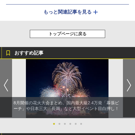
もっと関連記事を見る
トップページに戻る
おすすめ記事
8月開催の花火大会まとめ。国内最大級2.4万発「幕張ビ
ーチ」や日本三大「長岡」など大型イベント目白押し！
●
●
●
●
●
●