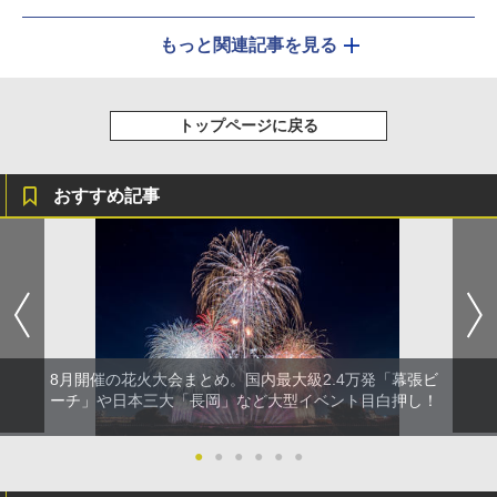
もっと関連記事を見る
トップページに戻る
おすすめ記事
8月開催の花火大会まとめ。国内最大級2.4万発「幕張ビ
ーチ」や日本三大「長岡」など大型イベント目白押し！
●
●
●
●
●
●