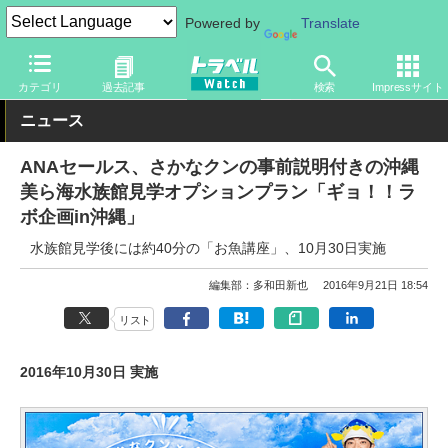
Powered by
Translate
トラベル Watch
地域
国内旅行
沖縄
カテゴリ
過去記事
検索
Impressサイト
ニュース
ANAセールス、さかなクンの事前説明付きの沖縄
美ら海水族館見学オプションプラン「ギョ！！ラ
ボ企画in沖縄」
水族館見学後には約40分の「お魚講座」、10月30日実施
編集部：多和田新也
2016年9月21日 18:54
リスト
2016年10月30日 実施