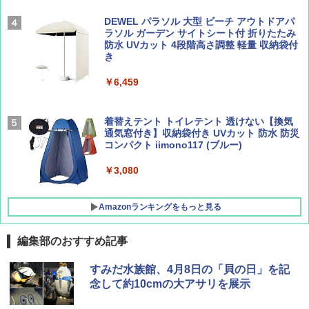
￥2,277
[キャンパーズコレクション 山善] 傘みたいに
広げるだけ パッとサッとテント ブラックコ
DEWEL パラソル 大型 ビーチ アウトドアパ
ーティング フルクローズ メッシュ 3-4人用
ラソル ガーデン サイトシート付 折りたたみ
簡単設置 ポップアップテント エクルベージ
防水 UVカット 4段階高さ調整 軽量 収納袋付
AIRLINE（エアライン）2026年9月号【特
A09 地球の歩き方 イタリア 2026～2027 地
ュ(BC仕様) PATC-150B(EB)
き
集】ボーイング110周年を祝して！
球の歩き方A ヨーロッパ
￥9,990
￥6,459
￥1,760
￥2,479
[キャンパーズコレクション 山善] 傘みたいに
着替えテント トイレテント 透けない【換気
広げるだけ パッとサッとテント キューブワ
通気窓付き】収納袋付き UVカット 防水 防災
イド ブラックコーティング フルクローズ メ
コンパクト iimono117 (ブルー)
ッシュ 4人用 簡単設置 ポップアップテント P
ATCW-150B エクルベージュ
￥3,080
￥-
Amazonランキングをもっと見る
編集部のおすすめ記事
すみだ水族館、4月8日の「貝の日」を記
念して約10cmの大アサリを展示