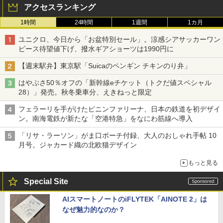
アクセスランキング
1時間
24時間
1週間
1カ月
ユニクロ、今日から「お盆特別セール」。涼感シアサッカーワン
ピース待望値下げ、撥水ギアショーツは1990円に
【週末駅弁】東京駅「Suicaのペンギン チキンのり弁」
はやぶさ50％オフの「新幹線eチケット（トクだ値スペシャル
28）」発売。秋冬乗車分、えきねっと限定
フェラーリを手がけたピニンファリーナ、日本の鉄道を初デザイ
ン。南海電鉄が新たな「空港特急」をなにわ筋線へ導入
「リサ・ラーソン」がま口ポーチ付録、大人のおしゃれ手帖 10
月号。ジャカード織の北欧猫デザイン
もっと見る
Special Site
AIスマートノートのiFLYTEK「AINOTE 2」は
なぜ魅力的なのか？