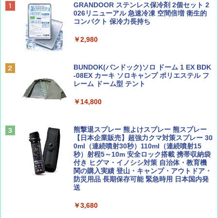
BE-PAL(ビ-パル) 2026年 9 月号【特別付録:
D40 地球の歩き方 チェンマイ タイ北部の魅
[キャンパーズコレクション 山善] ポップアッ
GRANDOOR ステンレス保冷剤 2個セット 2
SOTO ミニマル"旅"財布 ランダム2種】
力的な町 2026～2027 地球の歩き方D アジア
プテント 傘みたいに広げて畳める パッとサ
026リニューアル 急速冷凍 空間倍増 衛生的
ッとサンシェード キューブ フルクローズ メ
コンパクト 保冷力長持ち
ッシュ 簡単設置 ワンタッチテント キャンプ
￥1,500
￥2,079
&ハイキング カーキ PATC-150(KH)
￥2,980
￥6,831
ディズニーファン ２０２６年 ９月号 [雑
地球の歩き方 スター・ウォーズ
BUNDOK(バンドック)ソロ ドーム 1 EX BDK
誌] (ＤＩＳＮＥＹ ＦＡＮ)
-08EX カーキ ソロキャンプ ポリエステル フ
PYKES PEAK (パイクスピーク) 着替えテン
レーム ドーム型 テント
￥2,695
ト プライバシー テント 【中が透けない】 1
￥713
人用 折りたたみ 防災グッズ 災害用トイレ ビ
￥14,800
ーチ ピクニック ポップアップテント 携帯 簡
易 トイレテント (ブラック)
山と溪谷 2026年8月号「南アルプス大全」
僕が見た未来【完全版】
熊撃退スプレー 熊よけスプレー 熊スプレー
￥4,980
【日本企業販売】超強力クマ対策スプレー 30
￥1,540
￥0
0ml（連続噴射30秒）110ml（連続噴射15
秒）射程5～10m 安全ロック搭載 携帯収納袋
ENDLESS BASE 《めざましテレビで紹介》
付き ヒグマ・イノシシ対策 自治体・教育機
テント ワンタッチ RENEW 幅200 2-3人用 43
関の購入実績 登山・キャンプ・アウトドア・
500002(88859)
防災用品 長期保存可能 緊急時用 日本国内発
送
Coyote No.89 特集 星野道夫 夢見る旅
A26 地球の歩き方 チェコ ポーランド スロヴ
ァキア 2026～2027 地球の歩き方A ヨーロッ
￥5,999
パ
￥3,680
￥1,540