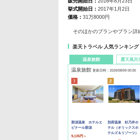
販売開始日：
2016年8月23日
挙式開始日：
2017年1月2日
価格：
31万8000円
そのほかのプランやプラン詳細
楽天トラベル 人気ランキング
温泉旅館
露天風呂
温泉旅館
更新日時：2026/08/09 00:00
那須温泉 ホテルエ
別府温泉 杉乃井ホ
ピナール那須
テル（オリックスホ
テルズ＆リゾーツ）
9,135円～