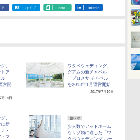
ェア
はてブ
note
LinkedIn
ング、
ワタベウェディング、
ントア
グアムの新チャペル
ペル」
「プロメサ チャペル」
日運営開
を2018年1月運営開始
2017年7月10日
年7月14日
ング、
旅レポ
ナに新
少人数でアットホーム
リナ・
なリゾ婚に適した「ワ
ア・マ
タベウェディング ルー