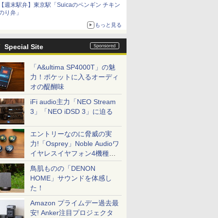
【週末駅弁】東京駅「Suicaのペンギン チキン
のり弁」
もっと見る
Special Site
「A&ultima SP4000T」の魅
力！ポケットに入るオーディ
オの醍醐味
iFi audio主力「NEO Stream
3」「NEO iDSD 3」に迫る
エントリーなのに脅威の実
力!「Osprey」Noble Audioワ
イヤレスイヤフォン4機種を
一気に聴く
鳥肌ものの「DENON
HOME」サウンドを体感し
た！
Amazon プライムデー過去最
安! Anker注目プロジェクタ