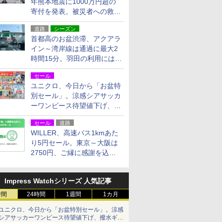
年熊本地震に1000万円超の
寄付を発表。被災者への救援
活動・復旧支援
道路
シーズン
首都高のお盆渋滞、アクアラ
イン～湾岸線は通過に最大2
時間15分。羽田の利用には
「空港西出口」の利用検討を
セール
ユニクロ、今日から「お盆特
別セール」。涼感シアサッカ
ーワンピース待望値下げ、撥
水ギアショーツは1990円に
セール
道路
WILLER、高速バス1kmあた
り5円セール。東京～大阪は
2750円、ご縁に感謝を込め
た20周年記念キャンペーン
Impress Watchシリーズ 人気記事
時間
24時間
1週間
1カ月
ユニクロ、今日から「お盆特別セール」。涼感
シアサッカーワンピース待望値下げ、撥水ギア