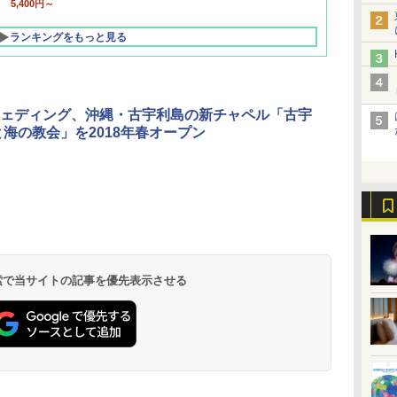
5,400円～
ランキングをもっと見る
ェディング、沖縄・古宇利島の新チャペル「古宇
と海の教会」を2018年春オープン
北陸 福井 あわら
品川プリンスホテ
舞浜ビューホテル
箱根湯本温泉 ホテ
ホテルトラスティ東
オリエンタルホテル
下呂温泉 水明館
住友不動産ホテル ヴ
東京ベイ舞浜ホテル
温泉 清風荘（北陸
ル イーストタワー
ｂｙ ＨＵＬＩＣ
ル おかだ
京ベイサイド
東京ベイ
ィラフォンテーヌグラ
ファーストリゾート
8,250円～
最大級の庭園露天風
（旧：東京ベイ舞浜
ンド東京有明
9,958円～
11,200円～
5,450円～
5,200円～
4,290円～
呂の宿 清風荘）
ホテル）
19,541円～
5,758円～
6,070円～
 検索で当サイトの記事を優先表示させる