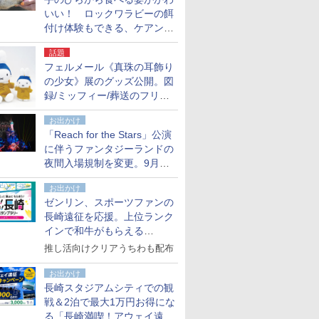
いい！ ロックワラビーの餌
付け体験もできる、ケアンズ
でアサートン高原の日本語ガ
話題
イド付きツアーに参加してみ
フェルメール《真珠の耳飾り
た
の少女》展のグッズ公開。図
録/ミッフィー/葬送のフリー
レンほか、注目ブランドコラ
お出かけ
ボが実現
「Reach for the Stars」公演
に伴うファンタジーランドの
夜間入場規制を変更。9月か
ら18時50分～20時ごろに
お出かけ
ゼンリン、スポーツファンの
長崎遠征を応援。上位ランク
インで和牛がもらえる
「GO！GO！長崎スタンプラ
推し活向けクリアうちわも配布
リー」
お出かけ
長崎スタジアムシティでの観
戦＆2泊で最大1万円お得にな
る「長崎満喫！アウェイ遠征