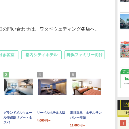
の問い合わせは、ワタベウェディング各店へ。
付き客室
都内シティホテル
舞浜ファミリー向け
グランドメルキュー
リーベルホテル大阪
那須温泉 ホテルサン
1
ル淡路島リゾート＆
バレー那須
4,000円～
スパ
11,000円～