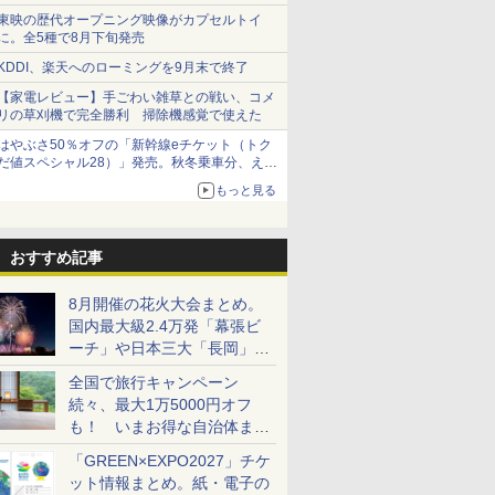
ショーツは1990円に
東映の歴代オープニング映像がカプセルトイ
に。全5種で8月下旬発売
KDDI、楽天へのローミングを9月末で終了
【家電レビュー】手ごわい雑草との戦い、コメ
リの草刈機で完全勝利 掃除機感覚で使えた
はやぶさ50％オフの「新幹線eチケット（トク
だ値スペシャル28）」発売。秋冬乗車分、えき
ねっと限定
もっと見る
おすすめ記事
8月開催の花火大会まとめ。
国内最大級2.4万発「幕張ビ
ーチ」や日本三大「長岡」な
ど大型イベント目白押し！
全国で旅行キャンペーン
続々、最大1万5000円オフ
も！ いまお得な自治体まと
め
「GREEN×EXPO2027」チケ
ット情報まとめ。紙・電子の