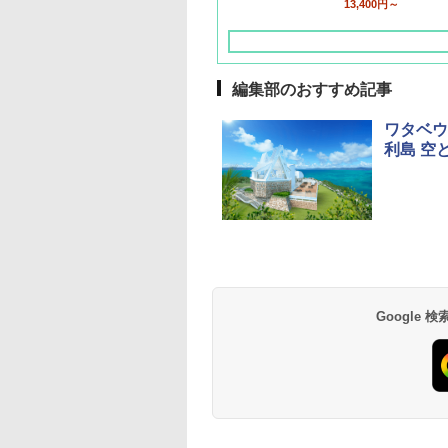
13,400円～
編集部のおすすめ記事
ワタベウ
利島 空
草津温泉 ホテル櫻
品川プリンスホテル
グランドニッコー東
海のサウナ＆スパ
東京ドームホテル
シェラトン・グラン
井
京ベイ 舞浜
オールインクルーシ
デ・トーキョーベ
7,037円～
7,980円～
ブ 島原温泉ホテル
イ・ホテル
14,300円～
6,800円～
南風楼
10,450円～
7,950円～
Google