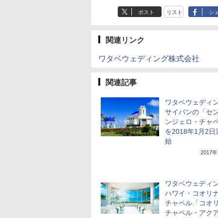
ポスト
リスト
シ
関連リンク
ワタベウェディング株式会社
関連記事
ワタベウェディ
サイパンの「セ
ンジェロ・チャ
を2018年1月2
始
2017
ワタベウェディ
ハワイ・コオリ
チャペル「コオ
チャペル・アク