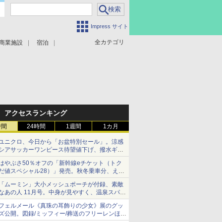
Impress サイト
全カテゴリ
商業施設
宿泊
アクセスランキング
時間
24時間
1週間
1カ月
ユニクロ、今日から「お盆特別セール」。涼感
シアサッカーワンピース待望値下げ、撥水ギア
ショーツは1990円に
はやぶさ50％オフの「新幹線eチケット（トク
だ値スペシャル28）」発売。秋冬乗車分、えき
ねっと限定
「ムーミン」大小メッシュポーチが付録、素敵
なあの人 11月号。中身が見やすく、温泉スパに
も使える
フェルメール《真珠の耳飾りの少女》展のグッ
ズ公開。図録/ミッフィー/葬送のフリーレンほ
か、注目ブランドコラボが実現