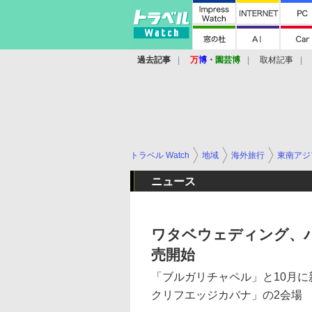
過去記事
万
博
・
園芸博
取材記事
トラベル Watch
地域
海外旅行
東南アジ
ニュース
ワタベウェディング、
売開始
「ブルガリチャペル」と10月
クリフエッジカバナ」の2会場