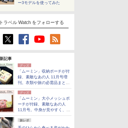
ー3モデルを使ってみた
トラベル Watch をフォローする
新記事
グッズ
「ムーミン」収納ポーチが付
録、素敵なあの人 11月号増
刊。衣類や旅の必需品まとま
る大小2個セット
グッズ
「ムーミン」大小メッシュポ
ーチが付録、素敵なあの人
11月号。中身が見やすく、温
泉スパにも使える
旅レポ
手のひらから食べる姿がかわ