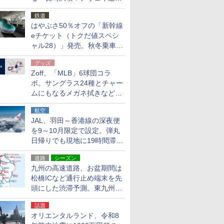
応援キャンペーン」
鉄道
はやぶさ50％オフの「新幹線
eチケット（トクだ値スペシ
ャル28）」発売。秋冬乗車
分、えきねっと限定
グッズ
Zoff、「MLB」6球団コラ
ボ。サングラス24種とチャー
ムにもなるメガネ拭きなど雑
貨24種
航空
JAL、羽田～香港線の深夜便
を9～10月限定で設定。弾丸
日帰りでも現地に19時間滞在
できる
道路
シーズン
九州の高速道路、お盆期間は
松橋ICなど通行止め端末を先
頭にした渋滞予測。東九州道
への迂回は料金調整を実施
話題
オリエンタルランド、令和8