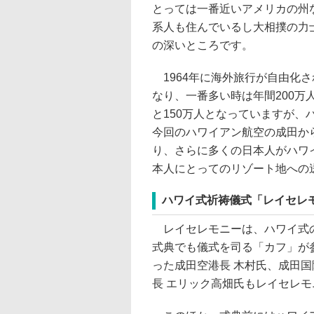
とっては一番近いアメリカの州
系人も住んでいるし大相撲の力
の深いところです。
1964年に海外旅行が自由化
なり、一番多い時は年間200万
と150万人となっていますが、
今回のハワイアン航空の成田か
り、さらに多くの日本人がハワ
本人にとってのリゾート地への
ハワイ式祈祷儀式「レイセレ
レイセレモニーは、ハワイ式の
式典でも儀式を司る「カフ」が
った成田空港長 木村氏、成田国
長 エリック高畑氏もレイセレ