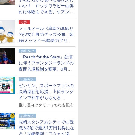
いい！ ロックワラビーの餌
付け体験もできる、ケアンズ
でアサートン高原の日本語ガ
話題
イド付きツアーに参加してみ
フェルメール《真珠の耳飾り
た
の少女》展のグッズ公開。図
録/ミッフィー/葬送のフリー
レンほか、注目ブランドコラ
お出かけ
ボが実現
「Reach for the Stars」公演
に伴うファンタジーランドの
夜間入場規制を変更。9月か
ら18時50分～20時ごろに
お出かけ
ゼンリン、スポーツファンの
長崎遠征を応援。上位ランク
インで和牛がもらえる
「GO！GO！長崎スタンプラ
推し活向けクリアうちわも配布
リー」
お出かけ
長崎スタジアムシティでの観
戦＆2泊で最大1万円お得にな
る「長崎満喫！アウェイ遠征