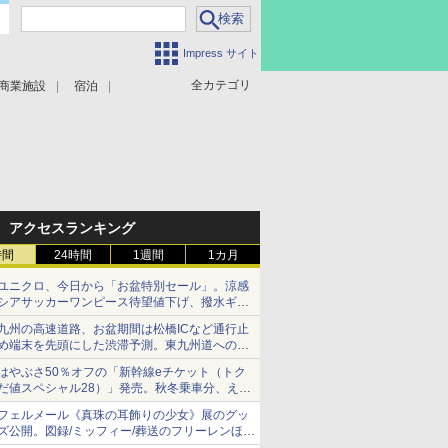
Impress サイト
全カテゴリ
商業施設
宿泊
アクセスランキング
時間
24時間
1週間
1カ月
ユニクロ、今日から「お盆特別セール」。涼感
シアサッカーワンピース待望値下げ、撥水ギア
ショーツは1990円に
九州の高速道路、お盆期間は松橋ICなど通行止
め端末を先頭にした渋滞予測。東九州道への迂
回は料金調整を実施
はやぶさ50％オフの「新幹線eチケット（トク
だ値スペシャル28）」発売。秋冬乗車分、えき
ねっと限定
フェルメール《真珠の耳飾りの少女》展のグッ
ズ公開。図録/ミッフィー/葬送のフリーレンほ
か、注目ブランドコラボが実現