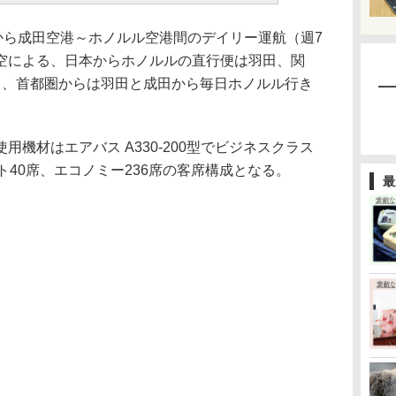
から成田空港～ホノルル空港間のデイリー運航（週7
空による、日本からホノルルの直行便は羽田、関
り、首都圏からは羽田と成田から毎日ホノルル行き
機材はエアバス A330-200型でビジネスクラス
ト40席、エコノミー236席の客席構成となる。
最