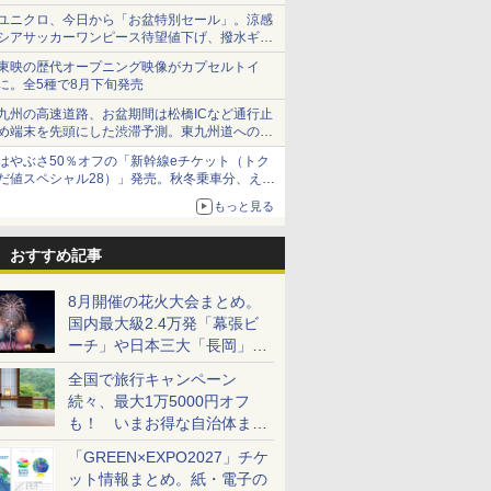
で順次無料配信開始
ユニクロ、今日から「お盆特別セール」。涼感
シアサッカーワンピース待望値下げ、撥水ギア
ショーツは1990円に
東映の歴代オープニング映像がカプセルトイ
に。全5種で8月下旬発売
九州の高速道路、お盆期間は松橋ICなど通行止
め端末を先頭にした渋滞予測。東九州道への迂
回は料金調整を実施
はやぶさ50％オフの「新幹線eチケット（トク
だ値スペシャル28）」発売。秋冬乗車分、えき
ねっと限定
もっと見る
おすすめ記事
8月開催の花火大会まとめ。
国内最大級2.4万発「幕張ビ
ーチ」や日本三大「長岡」な
ど大型イベント目白押し！
全国で旅行キャンペーン
続々、最大1万5000円オフ
も！ いまお得な自治体まと
め
「GREEN×EXPO2027」チケ
ット情報まとめ。紙・電子の