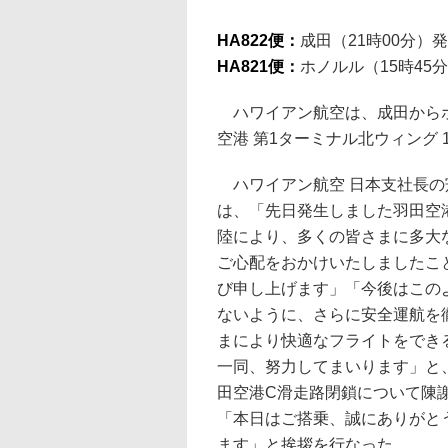
HA822便：
成田（21時00分）
HA821便：
ホノルル（15時45
ハワイアン航空は、成田からホ
空港 第1ターミナル北ウィング
ハワイアン航空 日本支社長の
は、「先日発生しました羽田空
陸により、多くの皆さまに多大
ご心配をおかけいたしましたこ
び申し上げます」「今後はこの
ないように、さらに安全運航を
まにより快適なフライトをでき
一同、努力してまいります」と、
田空港C滑走路閉鎖について陳
「本日はご搭乗、誠にありがと
ます」と挨拶を行なった。