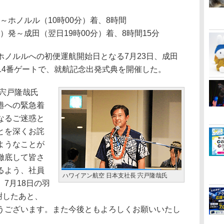
発～ホノルル（10時00分）着、8時間
分）発～成田（翌日19時00分）着、8時間15分
ノルルへの初便運航開始日となる7月23日、成田
 14番ゲートで、就航記念出発式典を開催した。
宍戸隆哉氏
港への緊急着
なるご迷惑と
とを深くお詫
ようなことが
徹底して皆さ
るよう、社員
ハワイアン航空 日本支社長 宍戸隆哉氏
7月18日の羽
謝したあと、
うございます。また今後ともよろしくお願いいたし