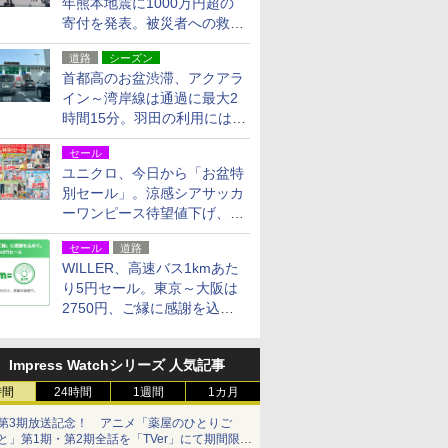
年熊本地震に1000万円超の
寄付を発表。被災者への救援
活動・復旧支援
道路
シーズン
首都高のお盆渋滞、アクアラ
イン～湾岸線は通過に最大2
時間15分。羽田の利用には
「空港西出口」の利用検討を
セール
ユニクロ、今日から「お盆特
別セール」。涼感シアサッカ
ーワンピース待望値下げ、撥
水ギアショーツは1990円に
セール
道路
WILLER、高速バス1kmあた
り5円セール。東京～大阪は
2750円、ご縁に感謝を込め
た20周年記念キャンペーン
Impress Watchシリーズ 人気記事
時間
24時間
1週間
1カ月
第3期放送記念！ アニメ「薬屋のひとりご
と」第1期・第2期全話を「TVer」にて期間限定