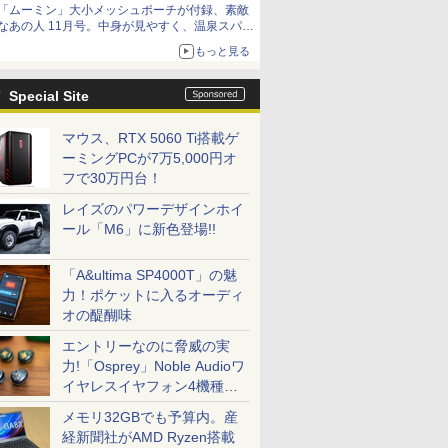
「ムーミン」大小メッシュポーチが付録、素敵
なあの人 11月号。中身が見やすく、温泉スパに
も使える
もっと見る
Special Site
マウス、RTX 5060 Ti搭載ゲ
ーミングPCが7万5,000円オ
フで30万円台！
レイズのパワーデザインホイ
ール「M6」に新色登場!!
「A&ultima SP4000T」の魅
力！ポケットに入るオーディ
オの醍醐味
エントリーなのに脅威の実
力!「Osprey」Noble Audioワ
イヤレスイヤフォン4機種を
一気に聴く
メモリ32GBでも予算内。産
経新聞社がAMD Ryzen搭載