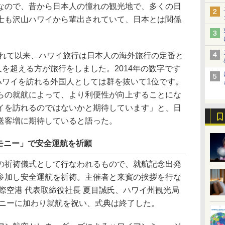
なので、昔から日本人の憧れの観光地で、多くの日
士も沢山ハワイから輩出されていて、日本とは関係
されて以来、ハワイ旅行は日本人の海外旅行の定番と
人を超える方が旅行をしました。2014年の数字です
ハワイを訪れる外国人としては群を抜いて1位です。
らの就航によって、より利便性が向上することにな
イを訪れるのではないかと期待しています」と、日
送客増に期待していると語った。
モニー」で安全運航を祈願
祈祷儀式として行なわれるもので、就航記念出発
参加し安全運航を祈祷。主催者と来賓の挨拶を行な
際空港 代表取締役社長 夏目誠氏、ハワイ州観光局
モニーに加わり就航を祝い、式典は終了した。