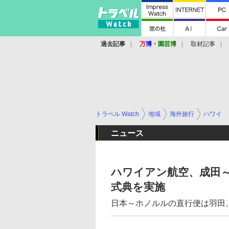
過去記事
万
博
・
園芸博
取材記事
トラベル Watch
地域
海外旅行
ハワイ
ニュース
ハワイアン航空、成田～
式典を実施
日本～ホノルルの直行便は羽田