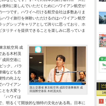
を便利に楽しんでいただくためにハワイアン航空が
の一つです。ハワイへ行ける航空会社は多数ありま
らハワイ旅行を体験いただけるのはハワイアン航空
ラッグシップキャリアとして誇りに思っており、ホ
ピタリティを提供できることを楽しみに思っていま
東京航空局 成
である木村茂
「成田空港に
ンピック、パラ
整備なども含
便性の向上な
でハワイアン
国土交通省 東京航空局 成田空港事務所 成
ことを大変う
田国際空港長 木村茂夫氏
1
、「ハワイは
で、明るくて開放的な独特の文化がある島。日本に