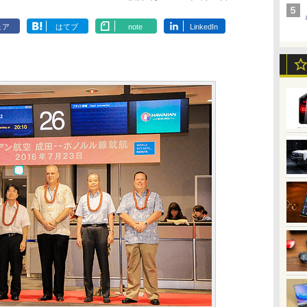
ェア
はてブ
note
LinkedIn