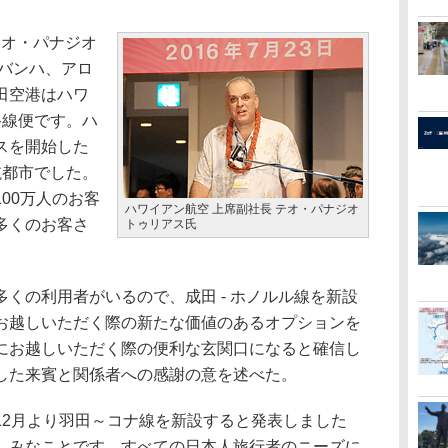
テオ・パナジオ
ンバンハ、アロ
田空港はハワ
路線便です。ハ
スを開始した
航都市でした。
00万人のお客
ハワイアン航空 上席副社長 テオ・パナジオ
多くのお客さ
トゥリアス氏
くの利用者がいるので、成田 - ホノルル線を新設
お越しいただく際の新たな価値のあるオプションを
にお越しいただく際の便利な玄関口になると確信し
した来賓と関係者への感謝の意を述べた。
2月より羽田～コナ線を新設すると発表しました
しみなことです。すべての日本人旅行者のニーズに