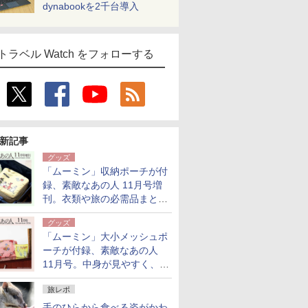
dynabookを2千台導入
トラベル Watch をフォローする
新記事
グッズ
「ムーミン」収納ポーチが付
録、素敵なあの人 11月号増
刊。衣類や旅の必需品まとま
る大小2個セット
グッズ
「ムーミン」大小メッシュポ
ーチが付録、素敵なあの人
11月号。中身が見やすく、温
泉スパにも使える
旅レポ
手のひらから食べる姿がかわ