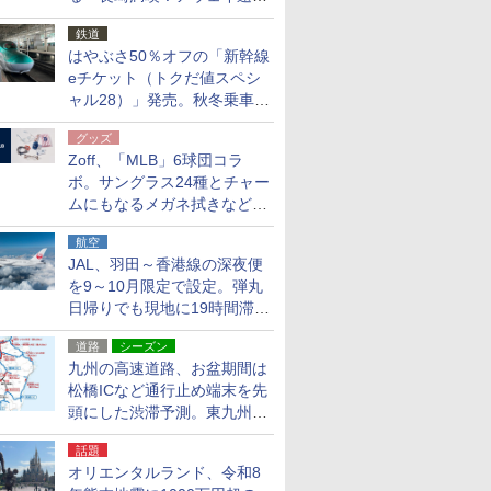
応援キャンペーン」
鉄道
はやぶさ50％オフの「新幹線
eチケット（トクだ値スペシ
ャル28）」発売。秋冬乗車
分、えきねっと限定
グッズ
Zoff、「MLB」6球団コラ
ボ。サングラス24種とチャー
ムにもなるメガネ拭きなど雑
貨24種
航空
JAL、羽田～香港線の深夜便
を9～10月限定で設定。弾丸
日帰りでも現地に19時間滞在
できる
道路
シーズン
九州の高速道路、お盆期間は
松橋ICなど通行止め端末を先
頭にした渋滞予測。東九州道
への迂回は料金調整を実施
話題
オリエンタルランド、令和8