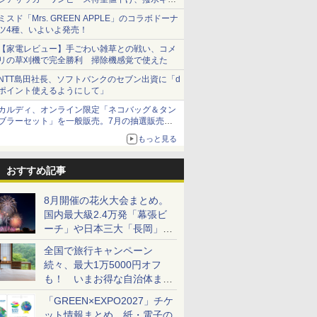
ショーツは1990円に
ミスド「Mrs. GREEN APPLE」のコラボドーナ
ツ4種、いよいよ発売！
【家電レビュー】手ごわい雑草との戦い、コメ
リの草刈機で完全勝利 掃除機感覚で使えた
NTT島田社長、ソフトバンクのセブン出資に「d
ポイント使えるようにして」
カルディ、オンライン限定「ネコバッグ＆タン
ブラーセット」を一般販売。7月の抽選販売の
当選無効分
もっと見る
おすすめ記事
8月開催の花火大会まとめ。
国内最大級2.4万発「幕張ビ
ーチ」や日本三大「長岡」な
ど大型イベント目白押し！
全国で旅行キャンペーン
続々、最大1万5000円オフ
も！ いまお得な自治体まと
め
「GREEN×EXPO2027」チケ
ット情報まとめ。紙・電子の