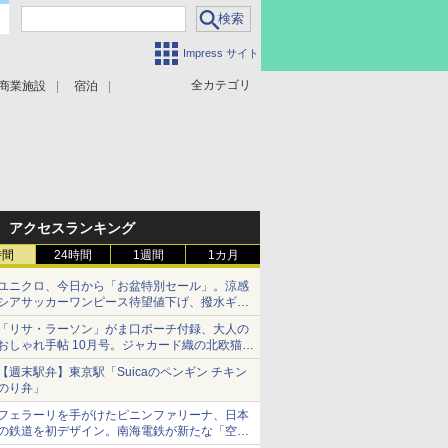
Impress サイト
全カテゴリ
商業施設
宿泊
アクセスランキング
時間
24時間
1週間
1カ月
ユニクロ、今日から「お盆特別セール」。涼感
シアサッカーワンピース待望値下げ、撥水ギア
ショーツは1990円に
「リサ・ラーソン」がま口ポーチ付録、大人の
おしゃれ手帖 10月号。ジャカード織の北欧猫デ
ザイン
【週末駅弁】東京駅「Suicaのペンギン チキン
のり弁」
フェラーリを手がけたピニンファリーナ、日本
の鉄道を初デザイン。南海電鉄が新たな「空港
特急」をなにわ筋線へ導入