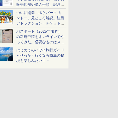
販売店舗や購入手順、記念チ
ケットも解説
ついに開業「ポケパーク カ
ントー」見どころ解説。注目
アトラクション・チケット手
配・来場前に必要な準備は？
パスポート（2025年旅券）
の新規申請をオンラインでや
ってみた。必要なものはスマ
ホとマイナカードのみ
はじめてのハワイ旅行ガイド
～せっかく行くなら隣島の秘
境も楽しみたい！～