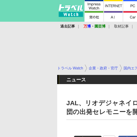
過去記事
万
博
・
園芸博
取材記事
トラベル Watch
企業・政府・官庁
国内エ
ニュース
JAL、リオデジャネイ
団の出発セレモニーを