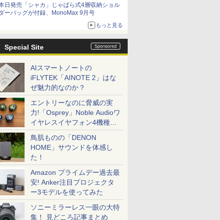
本日発売「シャカ」じゃばら式4層収納ショル
ダーバッグが付録、MonoMax 9月号
もっと見る
Special Site
AIスマートノートの
iFLYTEK「AINOTE 2」はな
ぜ魅力的なのか？
エントリーなのに脅威の実
力!「Osprey」Noble Audioワ
イヤレスイヤフォン4機種を
一気に聴く
鳥肌ものの「DENON
HOME」サウンドを体感し
た！
Amazon プライムデー過去最
安! Anker注目プロジェクタ
ー3モデルを使ってみた
ソニーミラーレス一眼の大特
集！ 見どころ記事まとめ