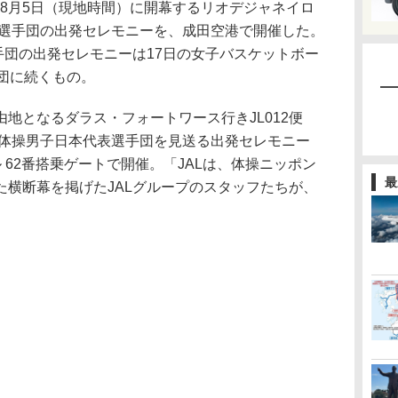
、8月5日（現地時間）に開幕するリオデジャネイロ
表選手団の出発セレモニーを、成田空港で開催した。
手団の出発セレモニーは17日の女子バスケットボー
団に続くもの。
地となるダラス・フォートワース行きJL012便
る体操男子日本代表選手団を見送る出発セレモニー
 62番搭乗ゲートで開催。「JALは、体操ニッポン
最
た横断幕を掲げたJALグループのスタッフたちが、