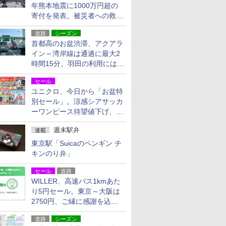
年熊本地震に1000万円超の
寄付を発表。被災者への救援
活動・復旧支援
道路
シーズン
首都高のお盆渋滞、アクアラ
イン～湾岸線は通過に最大2
時間15分。羽田の利用には
「空港西出口」の利用検討を
セール
ユニクロ、今日から「お盆特
別セール」。涼感シアサッカ
ーワンピース待望値下げ、撥
水ギアショーツは1990円に
週末駅弁
連載
東京駅「Suicaのペンギン チ
キンのり弁」
セール
道路
WILLER、高速バス1kmあた
り5円セール。東京～大阪は
2750円、ご縁に感謝を込め
た20周年記念キャンペーン
道路
シーズン