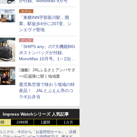
が付録、MonoMax 9月号
ホテル
「東横INN宇部新川駅」開
業。駅徒歩4分に207室、シ
ンエヴァ聖地
グッズ
「SHIPS any」の7大機能BIG
ボストンバッグが付録、
MonoMax 10月号。1～2泊の
荷物、キャリーオンも可能
JALふるさとアンバサダ
連載
ー/応援隊に聞く地域愛
鹿児島空港で味わう地域の特
産品！ JALとぶえん亭のコ
ラボお弁当
Impress Watchシリーズ 人気記事
時間
24時間
1週間
1カ月
ユニクロ、今日から「お盆特別セール」。涼感
シアサッカーワンピース待望値下げ、撥水ギア