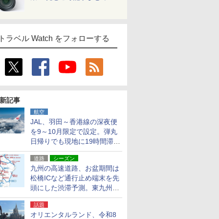
トラベル Watch をフォローする
新記事
航空
JAL、羽田～香港線の深夜便
を9～10月限定で設定。弾丸
日帰りでも現地に19時間滞在
できる
道路
シーズン
九州の高速道路、お盆期間は
松橋ICなど通行止め端末を先
頭にした渋滞予測。東九州道
への迂回は料金調整を実施
話題
オリエンタルランド、令和8