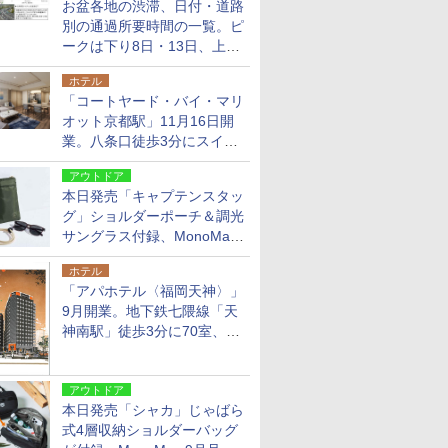
お盆各地の渋滞、日付・道路
別の通過所要時間の一覧。ピ
ークは下り8日・13日、上り
14日・15日
ホテル
「コートヤード・バイ・マリ
オット京都駅」11月16日開
業。八条口徒歩3分にスイー
ト含む全270室、ダイニング
アウトドア
も併設
本日発売「キャプテンスタッ
グ」ショルダーポーチ＆調光
サングラス付録、MonoMax
9月号増刊
ホテル
「アパホテル〈福岡天神〉」
9月開業。地下鉄七隈線「天
神南駅」徒歩3分に70室、エ
リア初の直営店
アウトドア
本日発売「シャカ」じゃばら
式4層収納ショルダーバッグ