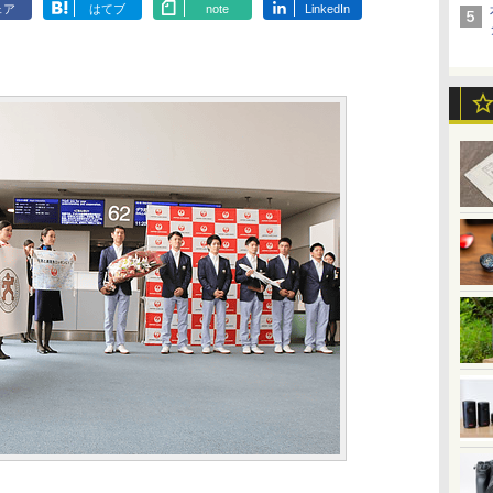
ェア
はてブ
note
LinkedIn