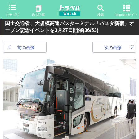
カテゴリ
過去記事
検索
Impressサイト
国土交通省、大規模高速バスターミナル「バスタ新宿」オ
ープン記念イベントを3月27日開催
(36/53)
前の画像
次の画像