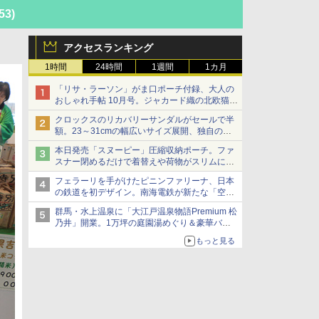
53)
アクセスランキング
1時間
24時間
1週間
1カ月
「リサ・ラーソン」がま口ポーチ付録、大人の
おしゃれ手帖 10月号。ジャカード織の北欧猫デ
ザイン
クロックスのリカバリーサンダルがセールで半
額。23～31cmの幅広いサイズ展開、独自のク
ッション素材を採用
本日発売「スヌーピー」圧縮収納ポーチ。ファ
スナー閉めるだけで着替えや荷物がスリムにま
とまる
フェラーリを手がけたピニンファリーナ、日本
の鉄道を初デザイン。南海電鉄が新たな「空港
特急」をなにわ筋線へ導入
群馬・水上温泉に「大江戸温泉物語Premium 松
乃井」開業。1万坪の庭園湯めぐり＆豪華バイ
キングを体験してきた！
もっと見る