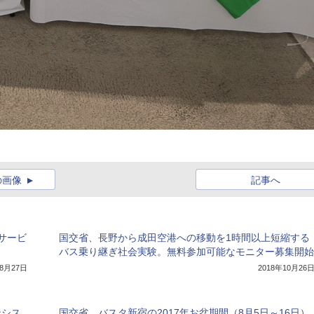
の画像
記事へ
サービ
国交省、長野から成田空港への移動を1時間以上短縮する
バス乗り継ぎ社会実験。無料参加可能なモニター募集開始
年8月27日
2018年10月26
ンシス
国交省、バスタ新宿の2017年お盆期間（8月5日～16日）