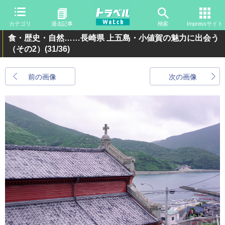
カテゴリ
過去記事
検索
Impressサイト
食・歴史・自然……長崎県 上五島・小値賀の魅力に出会う
（その2）
(31/36)
前の画像
次の画像