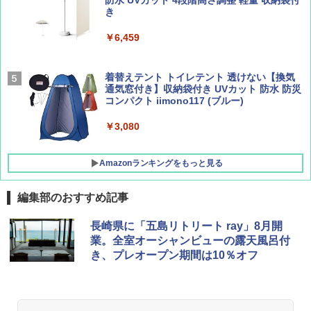
簡単設置 ポップアップテント エクルベージ
防水 UVカット 4段階高さ調整 軽量 収納袋付
AIRLINE（エアライン）2026年9月号【特
A09 地球の歩き方 イタリア 2026～2027 地
ュ(BC仕様) PATC-150B(EB)
き
集】ボーイング110周年を祝して！
球の歩き方A ヨーロッパ
￥9,990
￥6,459
￥1,760
￥2,479
[キャンパーズコレクション 山善] 傘みたいに
着替えテント トイレテント 透けない【換気
広げるだけ パッとサッとテント キューブワ
通気窓付き】収納袋付き UVカット 防水 防災
イド ブラックコーティング フルクローズ メ
コンパクト iimono117 (ブルー)
ッシュ 4人用 簡単設置 ポップアップテント P
ATCW-150B エクルベージュ
￥3,080
￥-
Amazonランキングをもっと見る
編集部のおすすめ記事
長崎県に「五島リトリート ray」8月開
業。全室オーシャンビューの露天風呂付
き、プレオープン期間は10％オフ