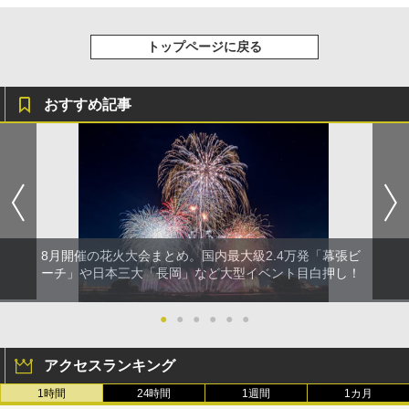
トップページに戻る
おすすめ記事
8月開催の花火大会まとめ。国内最大級2.4万発「幕張ビ
ーチ」や日本三大「長岡」など大型イベント目白押し！
●
●
●
●
●
●
アクセスランキング
1時間
24時間
1週間
1カ月