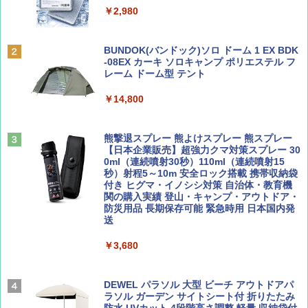
&ハイキング カーキ PATC-150(KH)
￥2,980
￥6,831
ディズニーファン ２０２６年 ９月号 [雑
地球の歩き方 スター・ウォーズ
BUNDOK(バンドック)ソロ ドーム 1 EX BDK
誌] (ＤＩＳＮＥＹ ＦＡＮ)
-08EX カーキ ソロキャンプ ポリエステル フ
PYKES PEAK (パイクスピーク) 着替えテン
レーム ドーム型 テント
￥2,695
ト プライバシー テント 【中が透けない】 1
￥713
人用 折りたたみ 防災グッズ 災害用トイレ ビ
￥14,800
ーチ ピクニック ポップアップテント 携帯 簡
易 トイレテント (ブラック)
山と溪谷 2026年8月号「南アルプス大全」
僕が見た未来【完全版】
熊撃退スプレー 熊よけスプレー 熊スプレー
￥4,980
【日本企業販売】超強力クマ対策スプレー 30
￥1,540
￥0
0ml（連続噴射30秒）110ml（連続噴射15
秒）射程5～10m 安全ロック搭載 携帯収納袋
ENDLESS BASE 《めざましテレビで紹介》
付き ヒグマ・イノシシ対策 自治体・教育機
テント ワンタッチ RENEW 幅200 2-3人用 43
関の購入実績 登山・キャンプ・アウトドア・
500002(88859)
防災用品 長期保存可能 緊急時用 日本国内発
送
Coyote No.89 特集 星野道夫 夢見る旅
A26 地球の歩き方 チェコ ポーランド スロヴ
ァキア 2026～2027 地球の歩き方A ヨーロッ
￥5,999
パ
￥3,680
￥1,540
￥2,277
[キャンパーズコレクション 山善] 傘みたいに
広げるだけ パッとサッとテント ブラックコ
DEWEL パラソル 大型 ビーチ アウトドアパ
ーティング フルクローズ メッシュ 3-4人用
ラソル ガーデン サイトシート付 折りたたみ