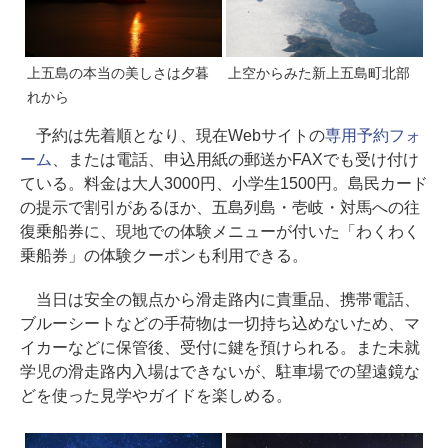
上五島の本当の美しさは夕暮
上空からみた新上五島町北部
れから
予約は先着順となり、現在Webサイトの
専用予約フォ
ーム
、または電話、申込用紙の郵送かFAXでも受け付け
ている。料金は大人3000円、小学生1500円。島民カード
の提示で割引があるほか、五島列島・壱岐・対馬への往
復乗船券に、現地での体験メニューが付いた「わくわく
乗船券」の体験クーポンも利用できる。
当日は安全の観点から滑走路内に貴重品、携帯電話、
ブルーシートなどの手荷物は一切持ち込めないため、マ
イカーなどに保管後、受付に鍵を預けられる。また未就
学児の滑走路内入場はできないが、駐車場での望遠鏡な
どを使った見学やガイドを楽しめる。