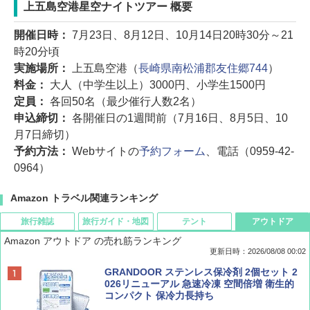
上五島空港星空ナイトツアー 概要
開催日時：
7月23日、8月12日、10月14日20時30分～21
時20分頃
実施場所：
上五島空港（
長崎県南松浦郡友住郷744
）
料金：
大人（中学生以上）3000円、小学生1500円
定員：
各回50名（最少催行人数2名）
申込締切：
各開催日の1週間前（7月16日、8月5日、10
月7日締切）
予約方法：
Webサイトの
予約フォーム
、電話（0959-42-
0964）
Amazon トラベル関連ランキング
旅行雑誌
旅行ガイド・地図
テント
アウトドア
Amazon アウトドア の売れ筋ランキング
更新日時：2026/08/08 00:02
BE-PAL(ビ-パル) 2026年 9 月号【特別付録:
D40 地球の歩き方 チェンマイ タイ北部の魅
[キャンパーズコレクション 山善] ポップアッ
GRANDOOR ステンレス保冷剤 2個セット 2
SOTO ミニマル"旅"財布 ランダム2種】
力的な町 2026～2027 地球の歩き方D アジア
プテント 傘みたいに広げて畳める パッとサ
026リニューアル 急速冷凍 空間倍増 衛生的
ッとサンシェード キューブ フルクローズ メ
コンパクト 保冷力長持ち
ッシュ 簡単設置 ワンタッチテント キャンプ
￥1,500
￥2,079