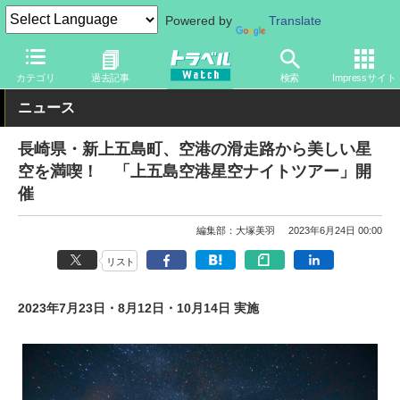
Powered by
Translate
トラベル Watch
旅の方法
船旅
カテゴリ
過去記事
検索
Impressサイト
ニュース
長崎県・新上五島町、空港の滑走路から美しい星
空を満喫！ 「上五島空港星空ナイトツアー」開
催
編集部：大塚美羽
2023年6月24日 00:00
リスト
2023年7月23日・8月12日・10月14日 実施