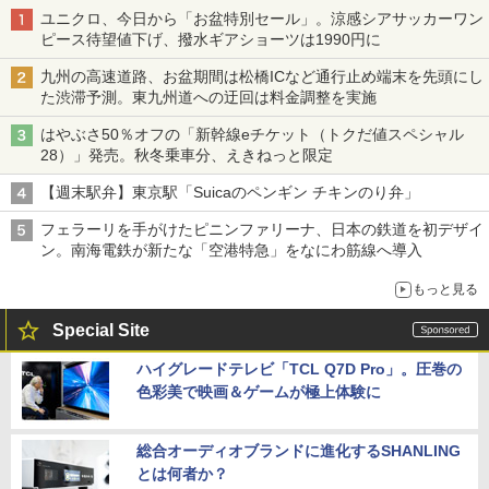
ユニクロ、今日から「お盆特別セール」。涼感シアサッカーワン
ピース待望値下げ、撥水ギアショーツは1990円に
九州の高速道路、お盆期間は松橋ICなど通行止め端末を先頭にし
た渋滞予測。東九州道への迂回は料金調整を実施
はやぶさ50％オフの「新幹線eチケット（トクだ値スペシャル
28）」発売。秋冬乗車分、えきねっと限定
【週末駅弁】東京駅「Suicaのペンギン チキンのり弁」
フェラーリを手がけたピニンファリーナ、日本の鉄道を初デザイ
ン。南海電鉄が新たな「空港特急」をなにわ筋線へ導入
もっと見る
Special Site
ハイグレードテレビ「TCL Q7D Pro」。圧巻の
色彩美で映画＆ゲームが極上体験に
総合オーディオブランドに進化するSHANLING
とは何者か？