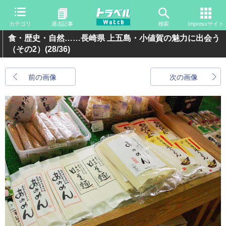
カテゴリ
過去記事
検索
Impressサイト
食・歴史・自然……長崎県 上五島・小値賀の魅力に出会う
（その2）
(28/36)
前の画像
次の画像