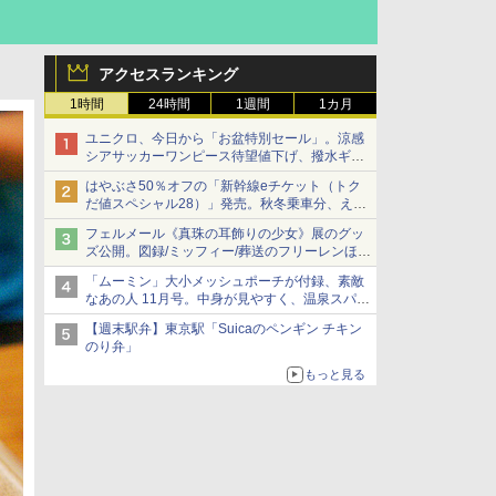
アクセスランキング
1時間
24時間
1週間
1カ月
ユニクロ、今日から「お盆特別セール」。涼感
シアサッカーワンピース待望値下げ、撥水ギア
ショーツは1990円に
はやぶさ50％オフの「新幹線eチケット（トク
だ値スペシャル28）」発売。秋冬乗車分、えき
ねっと限定
フェルメール《真珠の耳飾りの少女》展のグッ
ズ公開。図録/ミッフィー/葬送のフリーレンほ
か、注目ブランドコラボが実現
「ムーミン」大小メッシュポーチが付録、素敵
なあの人 11月号。中身が見やすく、温泉スパに
も使える
【週末駅弁】東京駅「Suicaのペンギン チキン
のり弁」
もっと見る