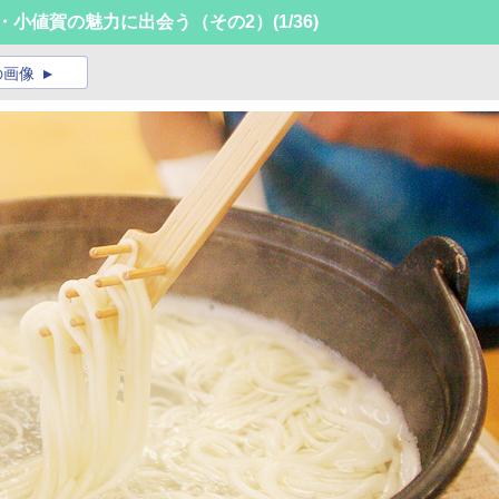
・小値賀の魅力に出会う（その2）
(1/36)
の画像