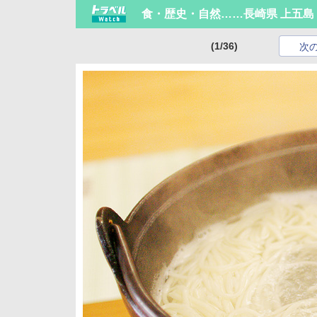
食・歴史・自然……長崎県 上五島
(1/36)
次