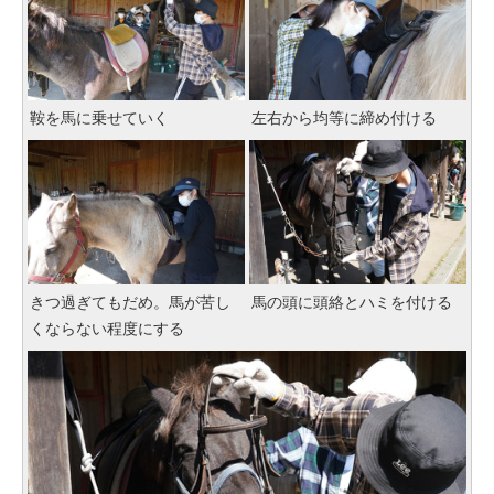
鞍を馬に乗せていく
左右から均等に締め付ける
きつ過ぎてもだめ。馬が苦し
馬の頭に頭絡とハミを付ける
くならない程度にする