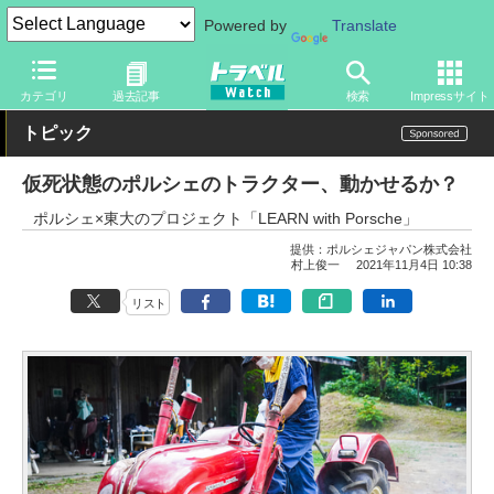
Powered by
Translate
トラベル Watch
地域
国内旅行
北海道
カテゴリ
過去記事
検索
Impressサイト
トピック
仮死状態のポルシェのトラクター、動かせるか？
ポルシェ×東大のプロジェクト「LEARN with Porsche」
提供：
ポルシェジャパン株式会社
村上俊一
2021年11月4日 10:38
リスト