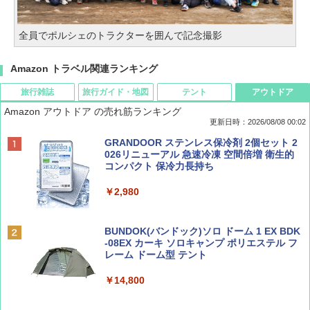
全員でポルシェのトラクターを囲んで記念撮影
Amazon トラベル関連ランキング
旅行雑誌
旅行ガイド・地図
テント
アウトドア
Amazon アウトドア の売れ筋ランキング
更新日時：2026/08/08 00:02
BE-PAL(ビ-パル) 2026年 9 月号【特別付録:
D40 地球の歩き方 チェンマイ タイ北部の魅
[キャンパーズコレクション 山善] ポップアッ
GRANDOOR ステンレス保冷剤 2個セット 2
SOTO ミニマル"旅"財布 ランダム2種】
力的な町 2026～2027 地球の歩き方D アジア
プテント 傘みたいに広げて畳める パッとサ
026リニューアル 急速冷凍 空間倍増 衛生的
ッとサンシェード キューブ フルクローズ メ
コンパクト 保冷力長持ち
ッシュ 簡単設置 ワンタッチテント キャンプ
￥1,500
￥2,079
&ハイキング カーキ PATC-150(KH)
￥2,980
￥6,831
ディズニーファン ２０２６年 ９月号 [雑
地球の歩き方 スター・ウォーズ
BUNDOK(バンドック)ソロ ドーム 1 EX BDK
誌] (ＤＩＳＮＥＹ ＦＡＮ)
-08EX カーキ ソロキャンプ ポリエステル フ
PYKES PEAK (パイクスピーク) 着替えテン
レーム ドーム型 テント
￥2,695
ト プライバシー テント 【中が透けない】 1
￥713
人用 折りたたみ 防災グッズ 災害用トイレ ビ
￥14,800
ーチ ピクニック ポップアップテント 携帯 簡
易 トイレテント (ブラック)