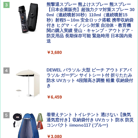
山と溪谷 2026年8月号「南アルプス大全」
僕が見た未来【完全版】
熊撃退スプレー 熊よけスプレー 熊スプレー
￥4,980
【日本企業販売】超強力クマ対策スプレー 30
￥1,540
￥0
0ml（連続噴射30秒）110ml（連続噴射15
秒）射程5～10m 安全ロック搭載 携帯収納袋
ENDLESS BASE 《めざましテレビで紹介》
付き ヒグマ・イノシシ対策 自治体・教育機
テント ワンタッチ RENEW 幅200 2-3人用 43
関の購入実績 登山・キャンプ・アウトドア・
500002(88859)
防災用品 長期保存可能 緊急時用 日本国内発
送
Coyote No.89 特集 星野道夫 夢見る旅
A26 地球の歩き方 チェコ ポーランド スロヴ
ァキア 2026～2027 地球の歩き方A ヨーロッ
￥5,999
パ
￥3,680
￥1,540
￥2,277
[キャンパーズコレクション 山善] 傘みたいに
広げるだけ パッとサッとテント ブラックコ
DEWEL パラソル 大型 ビーチ アウトドアパ
ーティング フルクローズ メッシュ 3-4人用
ラソル ガーデン サイトシート付 折りたたみ
簡単設置 ポップアップテント エクルベージ
防水 UVカット 4段階高さ調整 軽量 収納袋付
AIRLINE（エアライン）2026年9月号【特
A09 地球の歩き方 イタリア 2026～2027 地
ュ(BC仕様) PATC-150B(EB)
き
集】ボーイング110周年を祝して！
球の歩き方A ヨーロッパ
￥9,990
￥6,459
￥1,760
￥2,479
[キャンパーズコレクション 山善] 傘みたいに
着替えテント トイレテント 透けない【換気
広げるだけ パッとサッとテント キューブワ
通気窓付き】収納袋付き UVカット 防水 防災
イド ブラックコーティング フルクローズ メ
コンパクト iimono117 (ブルー)
ッシュ 4人用 簡単設置 ポップアップテント P
ATCW-150B エクルベージュ
￥3,080