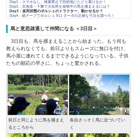
Day1：スマホなし、検索禁止で目的地にたどり着けるか！
Day2：北海道・十勝で大自然を放牧中の馬を捕まえるには？
Day3：仮死状態のポルシェのトラクター、動かせるか？
Day4：紙テープでポルシェ 911 ターボの正確な寸法を調べろ！
馬と意思疎通して仲間になる ＜3日目＞
3日目も、馬を捕まえることから始まった。もう何も
教えられなくても、前日よりもスムーズに無口を付け、
馬小屋に連れてくるまでできるようになっている。子供
たちの順応の早さに、ちょっと驚かされる。
前日と同じように馬を捕まえ
各自さっそく馬に近づいてい
るところから
く