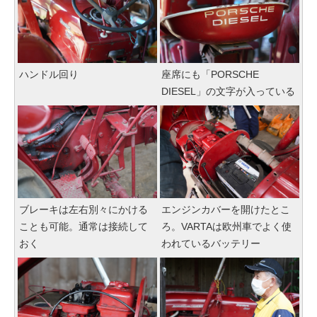
ハンドル回り
座席にも「PORSCHE
DIESEL」の文字が入っている
ブレーキは左右別々にかける
エンジンカバーを開けたとこ
ことも可能。通常は接続して
ろ。VARTAは欧州車でよく使
おく
われているバッテリー