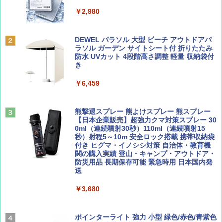
ッシュ 簡単設置 ワンタッチテント キャンプ
￥1,500
&ハイキング カーキ PATC-150(KH)
￥2,980
￥6,830
ディズニーファン ２０２６年 ９月号 [雑
D40 地球の歩き方 チェンマイ タイ北部の魅
DEWEL パラソル 大型 ビーチ アウトドアパ
誌] (ＤＩＳＮＥＹ ＦＡＮ)
力的な町 2026～2027 地球の歩き方D アジア
ラソル ガーデン サイトシート付 折りたたみ
PYKES PEAK (パイクスピーク) 着替えテン
防水 UVカット 4段階高さ調整 軽量 収納袋付
ト プライバシー テント 【中が透けない】 1
き
￥713
￥2,079
人用 折りたたみ 防災グッズ 災害用トイレ ビ
ーチ ピクニック ポップアップテント 携帯 簡
￥6,459
易 トイレテント (ブラック)
山と溪谷 2026年8月号「南アルプス大全」
A09 地球の歩き方 イタリア 2026～2027 地
￥4,980
球の歩き方A ヨーロッパ
熊撃退スプレー 熊よけスプレー 熊スプレー
￥1,540
【日本企業販売】超強力クマ対策スプレー 30
￥2,479
0ml（連続噴射30秒）110ml（連続噴射15
ENDLESS BASE 《めざましテレビで紹介》
秒）射程5～10m 安全ロック搭載 携帯収納袋
テント ワンタッチ RENEW 幅200 2-3人用 43
付き ヒグマ・イノシシ対策 自治体・教育機
500002(89232)
関の購入実績 登山・キャンプ・アウトドア・
防災用品 長期保存可能 緊急時用 日本国内発
Coyote No.89 特集 星野道夫 夢見る旅
A26 地球の歩き方 チェコ ポーランド スロヴ
送
ァキア 2026～2027 地球の歩き方A ヨーロッ
￥5,999
パ
￥1,540
￥3,680
￥2,277
[キャンパーズコレクション 山善] 傘みたいに
広げるだけ パッとサッとテント ブラックコ
ーティング フルクローズ メッシュ 3-4人用
ポインターライト 強力 小型 緑色/赤色/青紫色