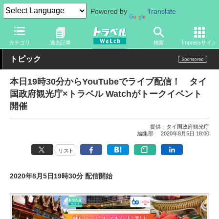
Powered by
Translate
トラベル Watch
地域
海外旅行
タイ
カテゴリ
過去記事
検索
Impressサイト
トピック
本日19時30分からYouTubeでライブ配信！ タイ
国政府観光庁×トラベル Watchがトークイベント
開催
提供：
タイ国政府観光庁
編集部
2020年8月5日 18:00
リスト
2020年8月5日19時30分 配信開始