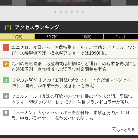
●
●
●
●
●
●
アクセスランキング
1時間
24時間
1週間
1カ月
ユニクロ、今日から「お盆特別セール」。涼感シアサッカーワン
ピース待望値下げ、撥水ギアショーツは1990円に
九州の高速道路、お盆期間は松橋ICなど通行止め端末を先頭にし
た渋滞予測。東九州道への迂回は料金調整を実施
はやぶさ50％オフの「新幹線eチケット（トクだ値スペシャル
28）」発売。秋冬乗車分、えきねっと限定
フェルメール《真珠の耳飾りの少女》展のグッズ公開。図録/ミ
ッフィー/葬送のフリーレンほか、注目ブランドコラボが実現
「ムーミン」大小メッシュポーチが付録、素敵なあの人 11月
号。中身が見やすく、温泉スパにも使える
もっと見る