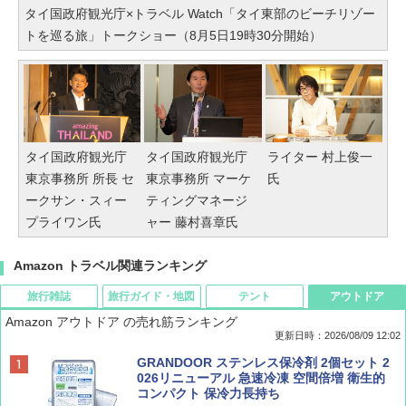
タイ国政府観光庁×トラベル Watch「タイ東部のビーチリゾー
トを巡る旅」トークショー（8月5日19時30分開始）
タイ国政府観光庁
タイ国政府観光庁
ライター 村上俊一
東京事務所 所長 セ
東京事務所 マーケ
氏
ークサン・スィー
ティングマネージ
プライワン氏
ャー 藤村喜章氏
Amazon トラベル関連ランキング
旅行雑誌
旅行ガイド・地図
テント
アウトドア
Amazon アウトドア の売れ筋ランキング
更新日時：2026/08/09 12:02
BE-PAL(ビ-パル) 2026年 9 月号【特別付録:
地球の歩き方 スター・ウォーズ
[キャンパーズコレクション 山善] ポップアッ
GRANDOOR ステンレス保冷剤 2個セット 2
SOTO ミニマル"旅"財布 ランダム2種】
プテント 傘みたいに広げて畳める パッとサ
026リニューアル 急速冷凍 空間倍増 衛生的
ッとサンシェード キューブ フルクローズ メ
コンパクト 保冷力長持ち
￥2,695