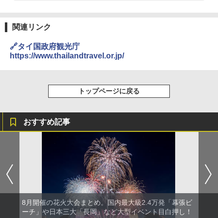
関連リンク
🔗タイ国政府観光庁
https://www.thailandtravel.or.jp/
トップページに戻る
おすすめ記事
8月開催の花火大会まとめ。国内最大級2.4万発「幕張ビ
ーチ」や日本三大「長岡」など大型イベント目白押し！