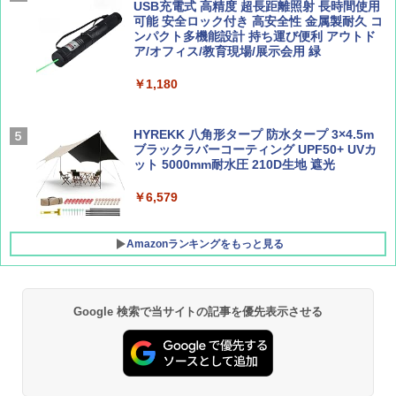
簡単設置 ポップアップテント エクルベージ
USB充電式 高精度 超長距離照射 長時間使用
AIRLINE（エアライン）2026年9月号【特
新しい日本地理 地図・統計・移動から読み
ュ(BC仕様) PATC-150B(EB)
可能 安全ロック付き 高安全性 金属製耐久 コ
集】ボーイング110周年を祝して！
解く (講談社現代新書)
ンパクト多機能設計 持ち運び便利 アウトド
ア/オフィス/教育現場/展示会用 緑
￥9,990
￥1,760
￥1,540
￥1,180
[キャンパーズコレクション 山善] 傘みたいに
広げるだけ パッとサッとテント キューブワ
イド ブラックコーティング フルクローズ メ
HYREKK 八角形タープ 防水タープ 3×4.5m
ッシュ 4人用 簡単設置 ポップアップテント P
ブラックラバーコーティング UPF50+ UVカ
ATCW-150B エクルベージュ
ット 5000mm耐水圧 210D生地 遮光
￥-
￥6,579
Amazonランキングをもっと見る
Google 検索で当サイトの記事を優先表示させる