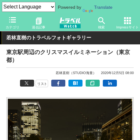
Powered by
Translate
トラベル Watch
地域
国内旅行
東京
カテゴリ
過去記事
検索
Impressサイト
若林直樹のトラベルフォトギャラリー
東京駅周辺のクリスマスイルミネーション（東京
都）
若林直樹（STUDIO海童）
2020年12月5日 08:00
リスト