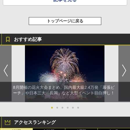
ソロキャンプ ソロテント
ラーランタン IP65防水 キャンプ用品 防災グ
ッズ 6種類のライトモード 防災 吊り下げ 折
り畳み式 キャンプソーラーライト防災 停電
￥20,718
節電対策 超高輝度 日本語取扱説明書付き
トップページに戻る
￥2,849
おすすめ記事
8月開催の花火大会まとめ。国内最大級2.4万発「幕張ビ
ーチ」や日本三大「長岡」など大型イベント目白押し！
●
●
●
●
●
●
アクセスランキング