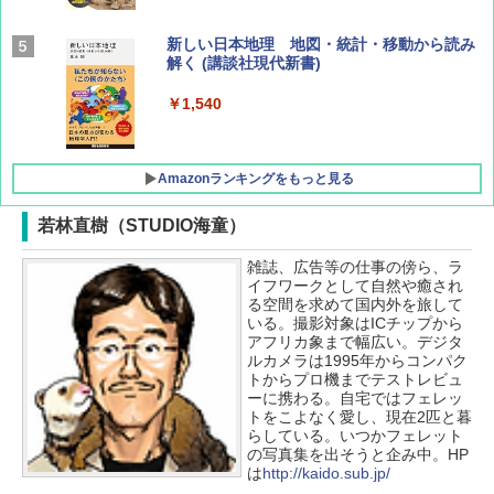
BE-PAL(ビ-パル) 2026年 9 月号【特別付録:
新しい日本地理 地図・統計・移動から読み
SOTO ミニマル"旅"財布 ランダム2種】
解く (講談社現代新書)
￥1,500
￥1,540
Amazonランキングをもっと見る
若林直樹（STUDIO海童）
雑誌、広告等の仕事の傍ら、ラ
[キャンパーズコレクション 山善] ポップアッ
GRANDOOR ステンレス保冷剤 2個セット 2
イフワークとして自然や癒され
プテント 傘みたいに広げて畳める パッとサ
026リニューアル 急速冷凍 空間倍増 衛生的
る空間を求めて国内外を旅して
ッとサンシェード キューブ フルクローズ メ
コンパクト 保冷力長持ち
いる。撮影対象はICチップから
ッシュ 簡単設置 ワンタッチテント キャンプ
アフリカ象まで幅広い。デジタ
&ハイキング カーキ PATC-150(KH)
￥2,980
ルカメラは1995年からコンパク
トからプロ機までテストレビュ
￥6,832
ーに携わる。自宅ではフェレッ
ポインターライト 強力 小型 緑色/赤色/青紫色
トをこよなく愛し、現在2匹と暮
USB充電式 高精度 超長距離照射 長時間使用
らしている。いつかフェレット
PYKES PEAK (パイクスピーク) 着替えテン
可能 安全ロック付き 高安全性 金属製耐久 コ
の写真集を出そうと企み中。HP
ト プライバシー テント 【中が透けない】 1
ンパクト多機能設計 持ち運び便利 アウトド
は
http://kaido.sub.jp/
人用 折りたたみ 防災グッズ 災害用トイレ ビ
ア/オフィス/教育現場/展示会用 緑