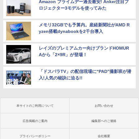
Amazon プライムデー過去最安! Anker注目プ
ロジェクター3モデルを使ってみた
メモリ32GBでも予算内。産経新聞社がAMD R
yzen搭載dynabookを2千台導入
レイズのプレミアムカー向けブランドHOMUR
Aから「2×9R」が登場！
「ドスパラTV」の配信現場に“PAD”撮影班が潜
入!人気の秘訣に迫る!!
本サイトのご利用について
お問い合わせ
広告掲載のご案内
編集部へのご連絡
プライバシーポリシー
会社概要