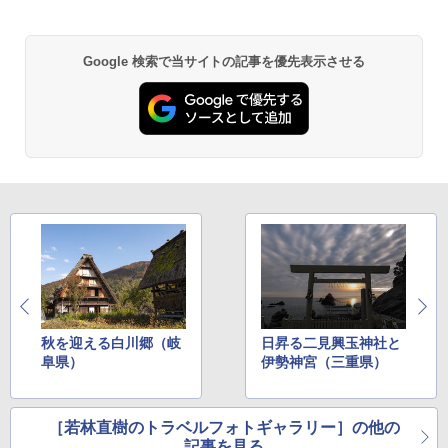
ーチ ピクニック ポップアップテント 携帯 簡
易 トイレテント (オリーブ)
￥1,180
Google 検索で当サイトの記事を優先表示させる
￥-
DEWEL パラソル 大型 ビーチ アウトドアパ
ラソル ガーデン サイトシート付 折りたたみ
ENDLESS BASE 《めざましテレビで紹介》
防水 UVカット 4段階高さ調整 軽量 収納袋付
テント ワンタッチ RENEW 幅200 2-3人用 43
き
500002(89232)
￥6,459
￥5,499
熊撃退スプレー 熊よけスプレー 熊スプレー
[キャンパーズコレクション 山善] 傘みたいに
【日本企業販売】超強力クマ対策スプレー 30
広げるだけ パッとサッとテント ブラックコ
0ml（連続噴射30秒）110ml（連続噴射15
ーティング フルクローズ メッシュ 3-4人用
秒）射程5～10m 安全ロック搭載 携帯収納袋
簡単設置 ポップアップテント エクルベージ
付き ヒグマ・イノシシ対策 自治体・教育機
ュ(BC仕様) PATC-150B(EB)
関の購入実績 登山・キャンプ・アウトドア・
防災用品 長期保存可能 緊急時用 日本国内発
秋を迎える白川郷（岐
日昇る二見興玉神社と
送
￥8,991
阜県）
伊勢神宮（三重県）
￥3,680
Coleman(コールマン) ツーリングドーム/LD
X 2人用 3人用 キャンプ アウトドア フェス
［若林直樹のトラベルフォトギャラリー］の他の
収納 コンパクト 簡単設営 カンガルーテント
ソーラー LED ランタン Type-C 充電式 ソー
記事を見る