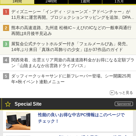
1時間
24時間
1週間
1カ月
ディズニーシー「インディ・ジョーンズ・アドベンチャー」が
11月末に運営再開。プロジェクションマッピングを追加、DPA
は1500円
熊本の高速道路、九州道 松橋IC～えびのICなどの一般車両通行
再開は8月後半見込み
展覧会公式チケットホルダー付き「フェルメールぴあ」発売。
14年ぶり来日「真珠の耳飾りの少女」ほか37作品のガイド
関西発着、出雲エリア周遊の高速道路料金がお得になる定額プラ
ン「山陰まんなか出雲路ドライブパス」
ダッフィークッキーサンドに新フレーバー登場。シー開園25周
年×秋イベント連動メニュー
もっと見る
Special Site
性能の良いお得な中古PC情報はこのページで
チェック！