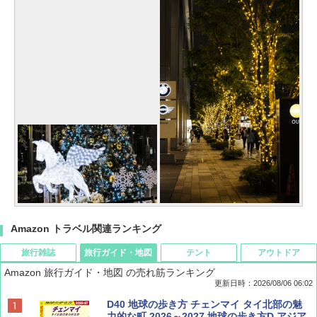
Amazon トラベル関連ランキング
旅行雑誌
旅行ガイド・地図
テント
アウトドア
Amazon 旅行ガイド・地図 の売れ筋ランキング
更新日時：2026/08/06 06:02
ディズニーファン ２０２６年 ９月号 [雑
D40 地球の歩き方 チェンマイ タイ北部の魅
誌] (ＤＩＳＮＥＹ ＦＡＮ)
力的な町 2026～2027 地球の歩き方D アジア