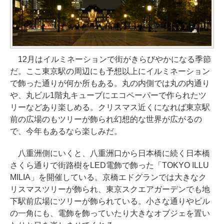
12月はイルミネーションで街がきらびやかになる季節
だ。ここ東京駅の周辺にも予想以上にイルミネーション
で飾った通りが何か所もある。丸の内側では丸の内通り
や、丸ビル1階丸キューブにエコペーパーで作られたツ
リーなどあり楽しめる。クリスマス近くになれば東京駅
前の広場のもツリーが飾られ幻想的な世界が広がるの
で、今年もあるなら楽しみだ。
八重洲側にいくと、八重洲口から日本橋に続く日本橋
さくら通りで街路樹をLED電飾で飾った「TOKYO ILLU
MILIA」を開催している。京橋エドグランでは大きなク
リスマスツリーが飾られ、東京スクエアガーデンでも地
下駅前広場にツリーが飾られている。小さな通りやビル
の一角にも、電飾を飾っていたり大きなオブジェを置い