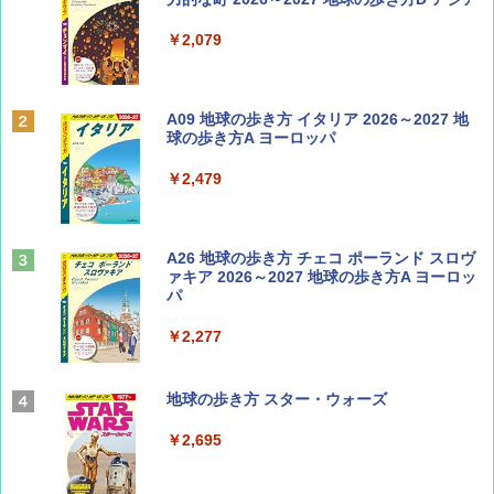
￥713
￥2,079
Coyote No.89 特集 星野道夫 夢見る旅
A09 地球の歩き方 イタリア 2026～2027 地
球の歩き方A ヨーロッパ
￥1,540
￥2,479
山と溪谷 2026年8月号「南アルプス大全」
A26 地球の歩き方 チェコ ポーランド スロヴ
ァキア 2026～2027 地球の歩き方A ヨーロッ
パ
￥1,540
￥2,277
AIRLINE（エアライン）2026年9月号【特
地球の歩き方 スター・ウォーズ
集】ボーイング110周年を祝して！
￥2,695
￥1,760