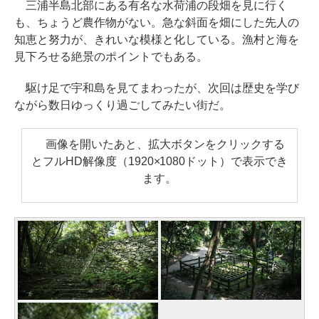
三浦半島北部にある有名な水荷浦の段畑を見に行く
も、ちょうど農作物がない。急な斜面を畑にした先人の
知恵と努力が、きれいな模様と化している。漁村と海を
見下ろせる絶景のポイントでもある。
駆け足で宇和島を見てまわったが、次回は歴史を学び
ながら数日ゆっくり過ごしてみたい街だ。
画像を開いたあと、拡大ボタンをクリックする
とフルHD解像度（1920×1080ドット）で表示でき
ます。