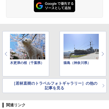
【日本企業販売】超強力クマ対策スプレー 30
￥2,479
0ml（連続噴射30秒）110ml（連続噴射15
ENDLESS BASE 《めざましテレビで紹介》
秒）射程5～10m 安全ロック搭載 携帯収納袋
テント ワンタッチ RENEW 幅200 2-3人用 43
付き ヒグマ・イノシシ対策 自治体・教育機
500002(88859)
関の購入実績 登山・キャンプ・アウトドア・
防災用品 長期保存可能 緊急時用 日本国内発
地球の歩き方 スター・ウォーズ
送
￥5,999
￥2,695
￥3,680
[キャンパーズコレクション 山善] 傘みたいに
広げるだけ パッとサッとテント ブラックコ
ーティング フルクローズ メッシュ 3-4人用
BUNDOK(バンドック)ソロ ドーム 1 EX BDK
簡単設置 ポップアップテント エクルベージ
-08EX カーキ ソロキャンプ ポリエステル フ
A26 地球の歩き方 チェコ ポーランド スロヴ
ュ(BC仕様) PATC-150B(EB)
レーム ドーム型 テント
ァキア 2026～2027 地球の歩き方A ヨーロッ
パ
木更津の桜（千葉県）
猿島（神奈川県）
￥9,990
￥14,800
￥2,277
[キャンパーズコレクション 山善] 傘みたいに
着替えテント トイレテント 透けない【換気
広げるだけ パッとサッとテント キューブワ
通気窓付き】収納袋付き UVカット 防水 防災
［若林直樹のトラベルフォトギャラリー］の他の
イド ブラックコーティング フルクローズ メ
コンパクト iimono117 (ブルー)
記事を見る
ッシュ 4人用 簡単設置 ポップアップテント P
ATCW-150B エクルベージュ
￥3,080
￥-
関連リンク