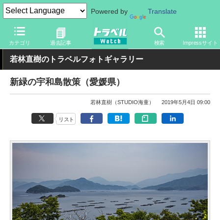
Powered by
Translate
トラベル Watch
地域
国内旅行
四国
カテゴリ
過去記事
検索
Impressサイト
若林直樹のトラベルフォトギャラリー
新緑の宇和島散策（愛媛県）
若林直樹（STUDIO海童）
2019年5月4日 09:00
リスト