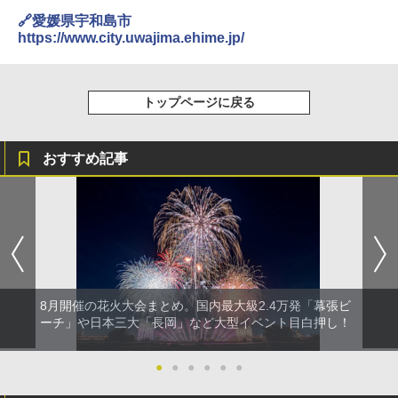
🔗愛媛県宇和島市
https://www.city.uwajima.ehime.jp/
トップページに戻る
おすすめ記事
8月開催の花火大会まとめ。国内最大級2.4万発「幕張ビ
ーチ」や日本三大「長岡」など大型イベント目白押し！
●
●
●
●
●
●