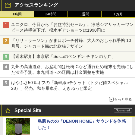
アクセスランキング
1時間
24時間
1週間
1カ月
ユニクロ、今日から「お盆特別セール」。涼感シアサッカーワン
ピース待望値下げ、撥水ギアショーツは1990円に
「リサ・ラーソン」がま口ポーチ付録、大人のおしゃれ手帖 10
月号。ジャカード織の北欧猫デザイン
【週末駅弁】東京駅「Suicaのペンギン チキンのり弁」
九州の高速道路、お盆期間は松橋ICなど通行止め端末を先頭にし
た渋滞予測。東九州道への迂回は料金調整を実施
はやぶさ50％オフの「新幹線eチケット（トクだ値スペシャル
28）」発売。秋冬乗車分、えきねっと限定
もっと見る
Special Site
鳥肌ものの「DENON HOME」サウンドを体感
した！