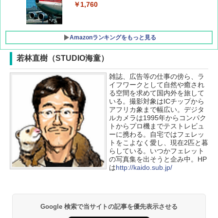
￥1,760
Amazonランキングをもっと見る
若林直樹（STUDIO海童）
雑誌、広告等の仕事の傍ら、ラ
僕が見た未来【完全版】
[キャンパーズコレクション 山善] ポップアッ
DEWEL パラソル 大型 ビーチ アウトドアパ
イフワークとして自然や癒され
プテント 傘みたいに広げて畳める パッとサ
ラソル ガーデン サイトシート付 折りたたみ
る空間を求めて国内外を旅して
ッとサンシェード キューブ フルクローズ メ
防水 UVカット 4段階高さ調整 軽量 収納袋付
￥0
いる。撮影対象はICチップから
ッシュ 簡単設置 ワンタッチテント キャンプ
き
アフリカ象まで幅広い。デジタ
&ハイキング カーキ PATC-150(KH)
ルカメラは1995年からコンパク
￥6,459
トからプロ機までテストレビュ
￥6,831
ーに携わる。自宅ではフェレッ
D40 地球の歩き方 チェンマイ タイ北部の魅
トをこよなく愛し、現在2匹と暮
力的な町 2026～2027 地球の歩き方D アジア
GRANDOOR ステンレス保冷剤 2個セット 2
らしている。いつかフェレット
PYKES PEAK (パイクスピーク) 着替えテン
026リニューアル 急速冷凍 空間倍増 衛生的
の写真集を出そうと企み中。HP
ト プライバシー テント 【中が透けない】 1
コンパクト 保冷力長持ち
￥2,079
は
http://kaido.sub.jp/
人用 折りたたみ 防災グッズ 災害用トイレ ビ
ーチ ピクニック ポップアップテント 携帯 簡
￥2,980
易 トイレテント (グレー)
A09 地球の歩き方 イタリア 2026～2027 地
Google 検索で当サイトの記事を優先表示させる
￥4,980
球の歩き方A ヨーロッパ
熊撃退スプレー 熊よけスプレー 熊スプレー