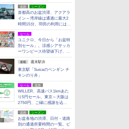
活動・復旧支援
道路
シーズン
首都高のお盆渋滞、アクアラ
イン～湾岸線は通過に最大2
時間15分。羽田の利用には
「空港西出口」の利用検討を
セール
ユニクロ、今日から「お盆特
別セール」。涼感シアサッカ
ーワンピース待望値下げ、撥
水ギアショーツは1990円に
週末駅弁
連載
東京駅「Suicaのペンギン チ
キンのり弁」
セール
道路
WILLER、高速バス1kmあた
り5円セール。東京～大阪は
2750円、ご縁に感謝を込め
た20周年記念キャンペーン
道路
シーズン
お盆各地の渋滞、日付・道路
別の通過所要時間の一覧。ピ