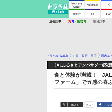
過去記事
万
博
・
園芸博
取材記事
トラベル Watch
企業・政府・官庁
国内エ
JALふるさとアンバサダー/応
食と体験が満載！ JA
ファーム」で五感の喜
ポスト
リスト
シ