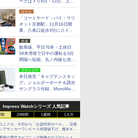
ークは下り8日・13日、上り
14日・15日
ホテル
「コートヤード・バイ・マリ
オット京都駅」11月16日開
業。八条口徒歩3分にスイー
ト含む全270室、ダイニング
鉄道
も併設
銀座線、平日70本・土休日
58本増発で日中の運転を3分
間隔へ短縮。丸ノ内線も池袋
～中野坂上を4分間隔に
アウトドア
本日発売「キャプテンスタッ
グ」ショルダーポーチ＆調光
サングラス付録、MonoMax
9月号増刊
Impress Watchシリーズ 人気記事
時間
24時間
1週間
1カ月
ユニクロ、今日から「お盆特別セール」。涼感
シアサッカーワンピース待望値下げ、撥水ギア
ショーツは1990円に
東映の歴代オープニング映像がカプセルトイ