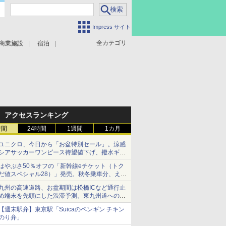
Impress サイト
全カテゴリ
商業施設
宿泊
アクセスランキング
時間
24時間
1週間
1カ月
ユニクロ、今日から「お盆特別セール」。涼感
シアサッカーワンピース待望値下げ、撥水ギア
ショーツは1990円に
はやぶさ50％オフの「新幹線eチケット（トク
だ値スペシャル28）」発売。秋冬乗車分、えき
ねっと限定
九州の高速道路、お盆期間は松橋ICなど通行止
め端末を先頭にした渋滞予測。東九州道への迂
回は料金調整を実施
【週末駅弁】東京駅「Suicaのペンギン チキン
のり弁」