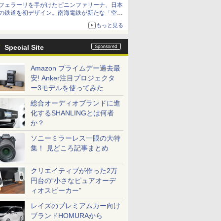
フェラーリを手がけたピニンファリーナ、日本
の鉄道を初デザイン。南海電鉄が新たな「空港
特急」をなにわ筋線へ導入
もっと見る
Special Site
Amazon プライムデー過去最
安! Anker注目プロジェクタ
ー3モデルを使ってみた
総合オーディオブランドに進
化するSHANLINGとは何者
か？
ソニーミラーレス一眼の大特
集！ 見どころ記事まとめ
クリエイティブが作った2万
円台の“小さなピュアオーデ
ィオスピーカー”
レイズのプレミアムカー向け
ブランドHOMURAから