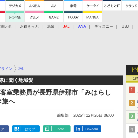
旅レポ
お得きっぷ
温泉
JAL
ANA
ディズニー
USJ
アライン
JAL
1
援隊に聞く地域愛
L客室乗務員が長野県伊那市「みはらし
ぶ旅へ
編集部
2025年12月26日 06:00
ェア
はてブ
note
LinkedIn