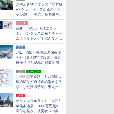
はやぶさ50％オフの「新幹線
eチケット（トクだ値スペシ
ャル28）」発売。秋冬乗車
分、えきねっと限定
グッズ
Zoff、「MLB」6球団コラ
ボ。サングラス24種とチャー
ムにもなるメガネ拭きなど雑
貨24種
航空
JAL、羽田～香港線の深夜便
を9～10月限定で設定。弾丸
日帰りでも現地に19時間滞在
できる
道路
シーズン
九州の高速道路、お盆期間は
松橋ICなど通行止め端末を先
頭にした渋滞予測。東九州道
への迂回は料金調整を実施
話題
オリエンタルランド、令和8
年熊本地震に1000万円超の
寄付を発表。被災者への救援