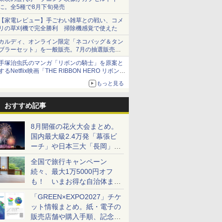
に。全5種で8月下旬発売
【家電レビュー】手ごわい雑草との戦い、コメ
リの草刈機で完全勝利 掃除機感覚で使えた
カルディ、オンライン限定「ネコバッグ＆タン
ブラーセット」を一般販売。7月の抽選販売の
当選無効分
手塚治虫氏のマンガ「リボンの騎士」を原案と
するNetflix映画「THE RIBBON HERO リボンヒ
ーロー」本日配信開始
もっと見る
おすすめ記事
8月開催の花火大会まとめ。
国内最大級2.4万発「幕張ビ
ーチ」や日本三大「長岡」な
ど大型イベント目白押し！
全国で旅行キャンペーン
続々、最大1万5000円オフ
も！ いまお得な自治体まと
め
「GREEN×EXPO2027」チケ
ット情報まとめ。紙・電子の
販売店舗や購入手順、記念チ