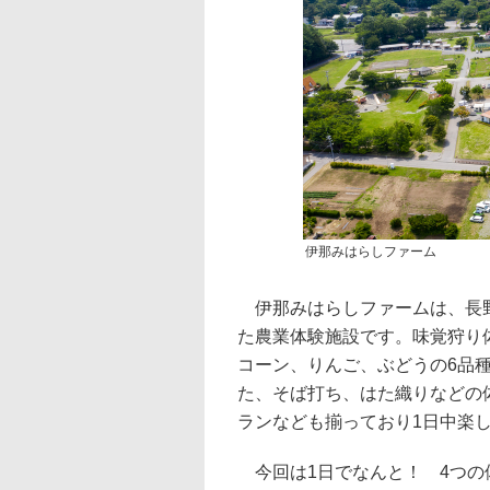
伊那みはらしファーム
伊那みはらしファームは、長野
た農業体験施設です。味覚狩り
コーン、りんご、ぶどうの6品
た、そば打ち、はた織りなどの
ランなども揃っており1日中楽
今回は1日でなんと！ 4つの