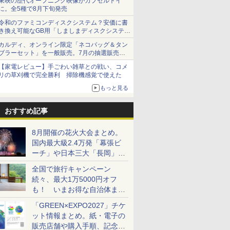
東映の歴代オープニング映像がカプセルトイ
に。全5種で8月下旬発売
令和のファミコンディスクシステム？安価に書
き換え可能なGB用「しましまディスクシステ
ム」
カルディ、オンライン限定「ネコバッグ＆タン
ブラーセット」を一般販売。7月の抽選販売の
当選無効分
【家電レビュー】手ごわい雑草との戦い、コメ
リの草刈機で完全勝利 掃除機感覚で使えた
もっと見る
おすすめ記事
8月開催の花火大会まとめ。
国内最大級2.4万発「幕張ビ
ーチ」や日本三大「長岡」な
ど大型イベント目白押し！
全国で旅行キャンペーン
続々、最大1万5000円オフ
も！ いまお得な自治体まと
め
「GREEN×EXPO2027」チケ
ット情報まとめ。紙・電子の
販売店舗や購入手順、記念チ