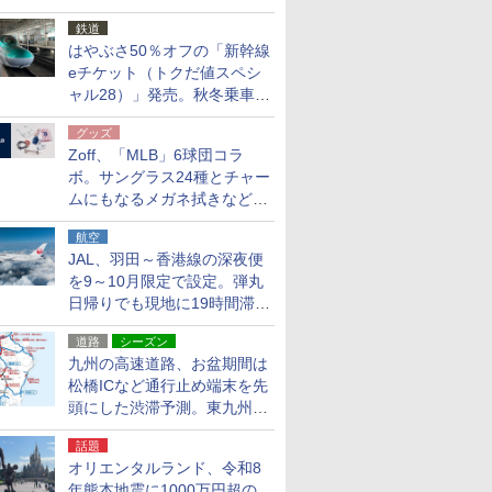
応援キャンペーン」
鉄道
はやぶさ50％オフの「新幹線
eチケット（トクだ値スペシ
ャル28）」発売。秋冬乗車
分、えきねっと限定
グッズ
Zoff、「MLB」6球団コラ
ボ。サングラス24種とチャー
ムにもなるメガネ拭きなど雑
貨24種
航空
JAL、羽田～香港線の深夜便
を9～10月限定で設定。弾丸
日帰りでも現地に19時間滞在
できる
道路
シーズン
九州の高速道路、お盆期間は
松橋ICなど通行止め端末を先
頭にした渋滞予測。東九州道
への迂回は料金調整を実施
話題
オリエンタルランド、令和8
年熊本地震に1000万円超の