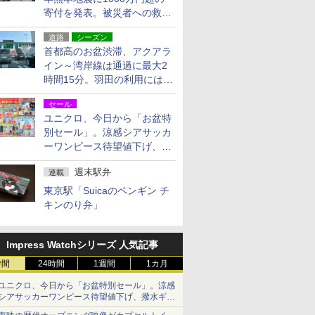
寄付を発表。被災者への救援
活動・復旧支援
道路
シーズン
首都高のお盆渋滞、アクアラ
イン～湾岸線は通過に最大2
時間15分。羽田の利用には
「空港西出口」の利用検討を
セール
ユニクロ、今日から「お盆特
別セール」。涼感シアサッカ
ーワンピース待望値下げ、撥
水ギアショーツは1990円に
週末駅弁
連載
東京駅「Suicaのペンギン チ
キンのり弁」
Impress Watchシリーズ 人気記事
時間
24時間
1週間
1カ月
ユニクロ、今日から「お盆特別セール」。涼感
シアサッカーワンピース待望値下げ、撥水ギア
ショーツは1990円に