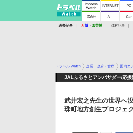
過去記事
万
博
・
園芸博
取材記事
トラベル Watch
企業・政府・官庁
国内エ
JALふるさとアンバサダー/応
武井宏之先生の世界へ没
珠町地方創生プロジェ