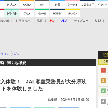
旅レポ
お得きっぷ
温泉
JAL
ANA
ディズニー
USJ
アライン
JAL
1
援隊に聞く地域愛
入体験！ JAL客室乗務員が大分県玖
クトを体験しました
編集部
2024年8月1日 06:00