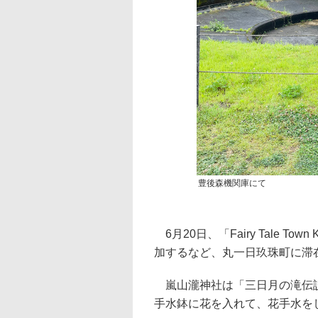
豊後森機関庫にて
6月20日、「Fairy Tale 
加するなど、丸一日玖珠町に滞
嵐山瀧神社は「三日月の滝伝説
手水鉢に花を入れて、花手水を