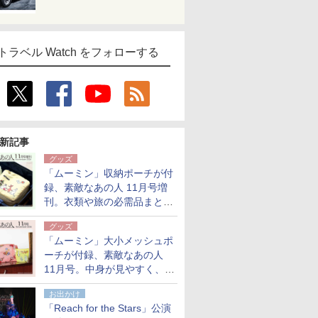
トラベル Watch をフォローする
新記事
グッズ
「ムーミン」収納ポーチが付
録、素敵なあの人 11月号増
刊。衣類や旅の必需品まとま
る大小2個セット
グッズ
「ムーミン」大小メッシュポ
ーチが付録、素敵なあの人
11月号。中身が見やすく、温
泉スパにも使える
お出かけ
「Reach for the Stars」公演