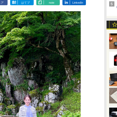
ェア
はてブ
note
LinkedIn