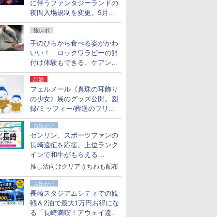
に伴うファンタジーランドの
夜間入場規制を変更。9月か
ら18時50分～20時ごろに
旅レポ
手のひらから食べる姿がかわ
いい！ ロックワラビーの餌
付け体験もできる、ケアンズ
でアサートン高原の日本語ガ
話題
イド付きツアーに参加してみ
フェルメール《真珠の耳飾り
た
の少女》展のグッズ公開。図
録/ミッフィー/葬送のフリー
レンほか、注目ブランドコラ
お出かけ
ボが実現
ゼンリン、スポーツファンの
長崎遠征を応援。上位ランク
インで和牛がもらえる
「GO！GO！長崎スタンプラ
推し活向けクリアうちわも配布
リー」
お出かけ
長崎スタジアムシティでの観
戦＆2泊で最大1万円お得にな
る「長崎満喫！アウェイ遠征