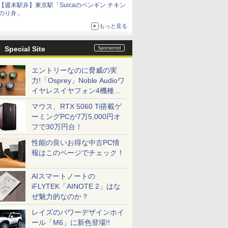
【週末駅弁】東京駅「Suicaのペンギン チキン
のり弁」
もっと見る
Special Site
エントリーなのに脅威の実
力!「Osprey」Noble Audioワ
イヤレスイヤフォン4機種を
一気に聴く
マウス、RTX 5060 Ti搭載ゲ
ーミングPCが7万5,000円オ
フで30万円台！
性能の良いお得な中古PC情
報はこのページでチェック！
AIスマートノートの
iFLYTEK「AINOTE 2」はな
ぜ魅力的なのか？
レイズのパワーデザインホイ
ール「M6」に新色登場!!