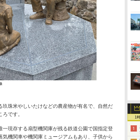
像
玖珠米やしいたけなどの農産物が有名で、自然だ
ころです。
1
一現存する扇型機関庫が残る鉄道公園で国指定登
蒸気機関車や機関庫ミュージアムもあり、子供から