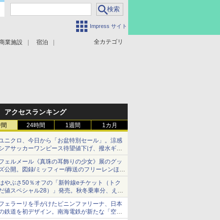
Impress サイト
全カテゴリ
商業施設
宿泊
アクセスランキング
時間
24時間
1週間
1カ月
ユニクロ、今日から「お盆特別セール」。涼感
シアサッカーワンピース待望値下げ、撥水ギア
ショーツは1990円に
フェルメール《真珠の耳飾りの少女》展のグッ
ズ公開。図録/ミッフィー/葬送のフリーレンほ
か、注目ブランドコラボが実現
はやぶさ50％オフの「新幹線eチケット（トク
だ値スペシャル28）」発売。秋冬乗車分、えき
ねっと限定
フェラーリを手がけたピニンファリーナ、日本
の鉄道を初デザイン。南海電鉄が新たな「空港
特急」をなにわ筋線へ導入