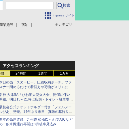
Impress サイト
全カテゴリ
商業施設
宿泊
アクセスランキング
時間
24時間
1週間
1カ月
本日発売「スヌーピー」圧縮収納ポーチ。ファ
スナー閉めるだけで着替えや荷物がスリムにま
とまる
名神 大津SA「びわ湖大花火大会」開催に伴い
閉鎖。明日15～21時は店舗・トイレ・駐車場の
利用不可
展覧会公式チケットホルダー付き「フェルメー
ルぴあ」発売。14年ぶり来日「真珠の耳飾りの
少女」ほか37作品のガイド
熊本の高速道路、九州道 松橋IC～えびのICなど
の一般車両通行再開は8月後半見込み