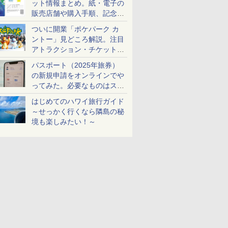
ット情報まとめ。紙・電子の
販売店舗や購入手順、記念チ
ケットも解説
ついに開業「ポケパーク カ
ントー」見どころ解説。注目
アトラクション・チケット手
配・来場前に必要な準備は？
パスポート（2025年旅券）
の新規申請をオンラインでや
ってみた。必要なものはスマ
ホとマイナカードのみ
はじめてのハワイ旅行ガイド
～せっかく行くなら隣島の秘
境も楽しみたい！～