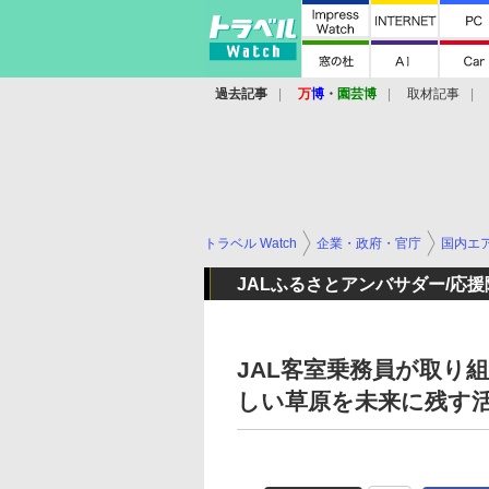
過去記事
万
博
・
園芸博
取材記事
トラベル Watch
企業・政府・官庁
国内エ
JALふるさとアンバサダー/応
JAL客室乗務員が取り
しい草原を未来に残す