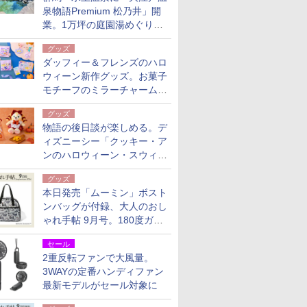
泉物語Premium 松乃井」開
業。1万坪の庭園湯めぐり＆
豪華バイキングを体験してき
グッズ
た！
ダッフィー＆フレンズのハロ
ウィーン新作グッズ。お菓子
モチーフのミラーチャーム/
デザインポーチほか
グッズ
物語の後日談が楽しめる。デ
ィズニーシー「クッキー・ア
ンのハロウィーン・スウィー
トサプライズ」限定グッズ公
グッズ
開
本日発売「ムーミン」ボスト
ンバッグが付録、大人のおし
ゃれ手帖 9月号。180度ガバ
ッと開いて大容量
セール
2重反転ファンで大風量。
3WAYの定番ハンディファン
最新モデルがセール対象に