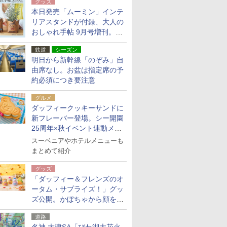
グッズ
本日発売「ムーミン」インテ
リアスタンドが付録、大人の
おしゃれ手帖 9月号増刊。レ
ザー調で高級感ある2個セッ
鉄道
シーズン
ト
明日から新幹線「のぞみ」自
由席なし。お盆は指定席の予
約必須につき要注意
グルメ
ダッフィークッキーサンドに
新フレーバー登場。シー開園
25周年×秋イベント連動メニ
ュー
スーベニアやホテルメニューも
まとめて紹介
グッズ
「ダッフィー＆フレンズのオ
ータム・サプライズ！」グッ
ズ公開。かぼちゃから顔をの
ぞかせたぬいぐるみチャーム
道路
ほか