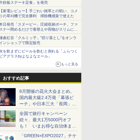
牛鉄板ステーキ定食」を発売
【家電レビュー】手ごわい雑草との戦い、コメ
リの草刈機で完全勝利 掃除機感覚で使えた
本日発売「スヌーピー」圧縮収納ポーチ。ファ
スナー閉めるだけで着替えや荷物がスリムにま
とまる
鎌倉紅谷「クルミッ子」“切り落とし”をオンラ
インショップで限定販売
水を飲まずにビールを飲むと倒れる「ふらつく
ビアグラスbyよなよなエール」
もっと見る
おすすめ記事
8月開催の花火大会まとめ。
国内最大級2.4万発「幕張ビ
ーチ」や日本三大「長岡」な
ど大型イベント目白押し！
全国で旅行キャンペーン
続々、最大1万5000円オフ
も！ いまお得な自治体まと
め
「GREEN×EXPO2027」チケ