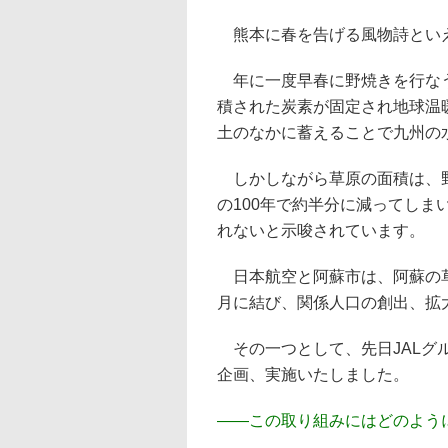
熊本に春を告げる風物詩とい
年に一度早春に野焼きを行なう
積された炭素が固定され地球温
土のなかに蓄えることで九州の
しかしながら草原の面積は、野
の100年で約半分に減ってしま
れないと示唆されています。
日本航空と阿蘇市は、阿蘇の草
月に結び、関係人口の創出、拡
その一つとして、先日JALグ
企画、実施いたしました。
――
この取り組みにはどのよう