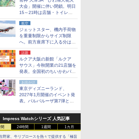
名神 大津SA「びわ湖大花火
大会」開催に伴い閉鎖。明日
15～21時は店舗・トイレ・
駐車場の利用不可
航空
ジェットスター、機内手荷物
を重量制限からサイズ制限
へ。前方座席下に入る分はす
べての運賃で無料に
話題
ルクア大阪の新館「ルクア
サウス」今秋開業の21店舗を
発表。全国初のちいかわパー
クストア/サンリオ新業態1号
お出かけ
店など
東京ディズニーランド、
2027年1月開催のイベント発
表。パルパルーザ第7弾とし
て「ミニーのファンダーラン
ド」を再演
Impress Watchシリーズ 人気記事
時間
24時間
1週間
1カ月
吉野家、牛リブロースを熱々で提供する「極旨