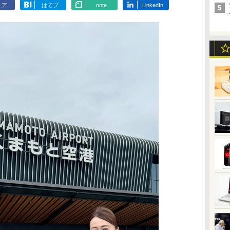
ェア
はてブ
note
LinkedIn