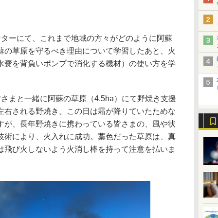
ターにて、これまで地域の方々がどのように阿蘇
蘇の草原を守るべき理由について学習したあと、火
水嚢を背負いポンプで消化する機材）の使い方を学
まと一緒に阿蘇の草原（4.5ha）にて野焼き支援
左右される野焼き。この日は霜が降りていたためな
すが、長年野焼きに携わっている皆さまの、風や状
技術により、火入れに成功。藁色だった草原は、真
は飛び火しないよう火消し棒を持って注意を払いま