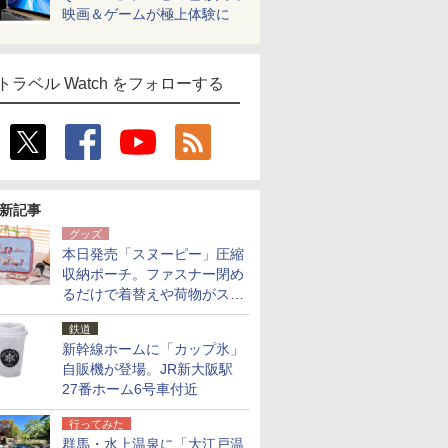
映画＆ゲームが極上体験に
トラベル Watch をフォローする
新記事
グッズ
本日発売「スヌーピー」圧縮
収納ポーチ。ファスナー閉め
るだけで着替えや荷物がスリ
ムにまとまる
鉄道
新幹線ホームに「カップ氷」
自販機が登場。JR新大阪駅
27番ホーム6号車付近
行ってみた
群馬・水上温泉に「大江戸温