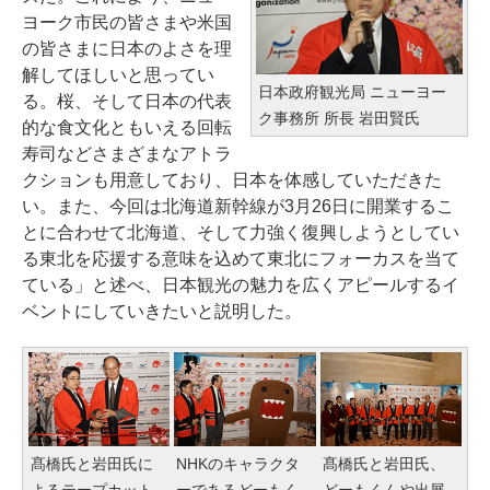
ヨーク市民の皆さまや米国
の皆さまに日本のよさを理
解してほしいと思ってい
日本政府観光局 ニューヨー
る。桜、そして日本の代表
ク事務所 所長 岩田賢氏
的な食文化ともいえる回転
寿司などさまざまなアトラ
クションも用意しており、日本を体感していただきた
い。また、今回は北海道新幹線が3月26日に開業するこ
とに合わせて北海道、そして力強く復興しようとしてい
る東北を応援する意味を込めて東北にフォーカスを当て
ている」と述べ、日本観光の魅力を広くアピールするイ
ベントにしていきたいと説明した。
髙橋氏と岩田氏に
NHKのキャラクタ
髙橋氏と岩田氏、