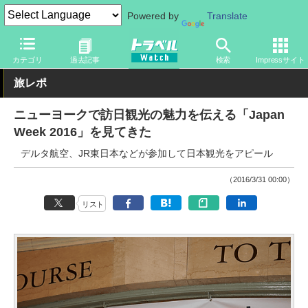
Powered by
Translate
トラベル Watch
企業・政府・官庁
海外エアライン
カテゴリ
過去記事
検索
Impressサイト
旅レポ
ニューヨークで訪日観光の魅力を伝える「Japan
Week 2016」を見てきた
デルタ航空、JR東日本などが参加して日本観光をアピール
（2016/3/31 00:00）
リスト