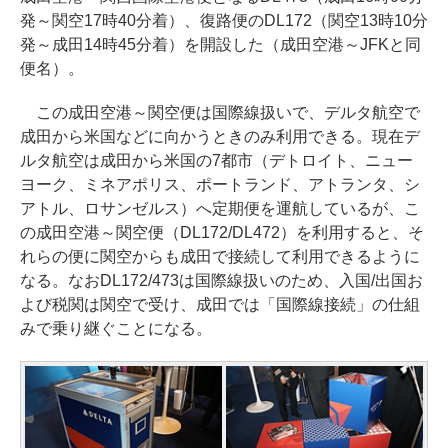
発～関空17時40分着）、復路便のDL172（関空13時10分
発～成田14時45分着）を開設した（成田空港～JFKと同
便名）。
この成田空港～関空便は国際線扱いで、デルタ航空で
成田から米国などに向かうときのみ利用できる。現在デ
ルタ航空は成田から米国の7都市（デトロイト、ニュー
ヨーク、ミネアポリス、ポートランド、アトランタ、シ
アトル、ロサンゼルス）へ定期便を運航しているが、こ
の成田空港～関空便（DL172/DL472）を利用すると、そ
れらの便に関空からも成田で接続して利用できるように
なる。なおDL172/473は国際線扱いのため、入国/出国お
よび税関は関空で受け、成田では「国際線接続」の仕組
みで乗り継ぐことになる。