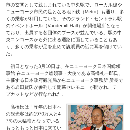
市の玄関として親しまれている中央駅で、ローカル線や
ニューヨーク市民の足となる地下鉄（Metro）も通り、多
くの乗客が利用している。そのグランド・セントラル駅
のイベントホール（Vanderbilt Hall）が開催場所となっ
ており、出展する各団体のブースが並んでいる。駅の中
央コンコースから外に出る通路に面していることもあ
り、多くの乗客が足を止めて説明員の話に耳を傾けてい
た。
初日となった3月10日は、在ニューヨーク日本国総領
事館 在ニューヨーク総領事・大使である髙橋礼一郎氏、
主催する日本政府観光局からニューヨーク事務所 所長で
ある岩田賢氏が参列して開幕セレモニーが開かれ、テー
プカットなどが行なわれた。
髙橋氏は「昨年の日本へ
の観光客は約1970万人と4
7％の大幅増となっている。
もっともっと日本に来てい