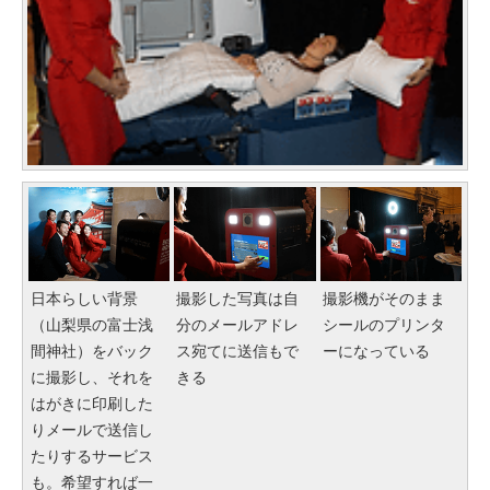
日本らしい背景
撮影した写真は自
撮影機がそのまま
（山梨県の富士浅
分のメールアドレ
シールのプリンタ
間神社）をバック
ス宛てに送信もで
ーになっている
に撮影し、それを
きる
はがきに印刷した
りメールで送信し
たりするサービス
も。希望すれば一