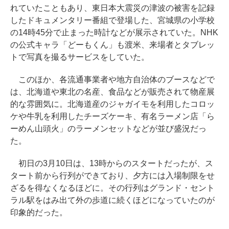
れていたこともあり、東日本大震災の津波の被害を記録
したドキュメンタリー番組で登場した、宮城県の小学校
の14時45分で止まった時計などが展示されていた。NHK
の公式キャラ「どーもくん」も渡米、来場者とタブレッ
トで写真を撮るサービスをしていた。
このほか、各流通事業者や地方自治体のブースなどで
は、北海道や東北の名産、食品などが販売されて物産展
的な雰囲気に。北海道産のジャガイモを利用したコロッ
ケや牛乳を利用したチーズケーキ、有名ラーメン店「ら
ーめん山頭火」のラーメンセットなどが並び盛況だっ
た。
初日の3月10日は、13時からのスタートだったが、ス
タート前から行列ができており、夕方には入場制限をせ
ざるを得なくなるほどに。その行列はグランド・セント
ラル駅をはみ出て外の歩道に続くほどになっていたのが
印象的だった。