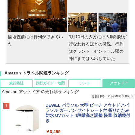
開場直前には行列ができてい
3月10日の夕方には入場制限が
た
行なわれるほどの盛況。行列
はグランド・セントラル駅の
外にまではみ出していた
Amazon トラベル関連ランキング
旅行雑誌
旅行ガイド・地図
テント
アウトドア
Amazon アウトドア の売れ筋ランキング
更新日時：2026/08/09 06:02
BE-PAL(ビ-パル) 2026年 9 月号【特別付録:
地球の歩き方 スター・ウォーズ
[キャンパーズコレクション 山善] ポップアッ
DEWEL パラソル 大型 ビーチ アウトドアパ
SOTO ミニマル"旅"財布 ランダム2種】
プテント 傘みたいに広げて畳める パッとサ
ラソル ガーデン サイトシート付 折りたたみ
ッとサンシェード キューブ フルクローズ メ
防水 UVカット 4段階高さ調整 軽量 収納袋付
￥2,695
ッシュ 簡単設置 ワンタッチテント キャンプ
き
￥1,500
&ハイキング カーキ PATC-150(KH)
￥6,459