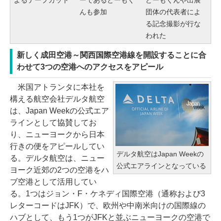
よるテープカット
ーであるどーもく
どーもくんや出展
んも参加
団体の代表者によ
る記念撮影が行な
われた
新しく成田空港～関西国際空港線を開設することに合
わせて3つの空港へのアクセスをアピール
米国アトランタに本社を
構える航空会社デルタ航空
は、Japan Weekの公式エア
ラインとして協賛してお
り、ニューヨークから日本
行きの便をアピールしてい
デルタ航空はJapan Weekの
る。デルタ航空は、ニュー
公式エアラインとなっている
ヨーク近郊の2つの空港をハ
ブ空港として活用してい
る。1つはジョン・F・ケネディ国際空港（通称および3
レターコードはJFK）で、欧州や中南米向けの国際線の
ハブとして、もう1つがJFKと並ぶニューヨークの空港で