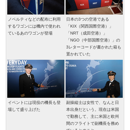
ノベルティなどの配布に利用
日本の3つの空港である
するワゴンには機内で使われ
「KIX（関西国際空港）」
ているあのワゴンが登場
「NRT（成田空港）」
「NGO（中部国際空港）」の
3レターコードが書かれた箱も
置かれていた
イベントには現役の機長も登
副操縦士は女性で、なんと日
場して盛り上げた
本出身だという。現在は米国
で勤務して、主に米国と欧州
間のフライトで副機長を務め