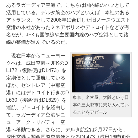
あるラガーディア空港で、こちらは国内線のハブとして
活用している。デルタ航空のハブといえば、本社のある
アトランタ、そして2008年に合併した旧ノースウエスト
空港の本社があったミネアポリスやデトロイトなどが有
名だが、JFKも国際線や主要国内線のハブ空港として路
線の整備が進んでいるのだ。
現在日本からニューヨー
クへは、成田空港～JFKのD
L172（復路便はDL473）を
定期便として運航している
ほか、セントレア（中部空
港）にはデトロイト行きのD
東京、名古屋、大阪という日
L630（復路便はDL629）を
本の三大都市に乗り入れてい
運航、デトロイトを経由し
ることをアピール
て、ラガーディア空港やニ
ューアーク・リバティー空
港へ移動できる。さらに、デルタ航空は3月27日から、
成田空港～関西国際空港便となるDL473（成田16時00分