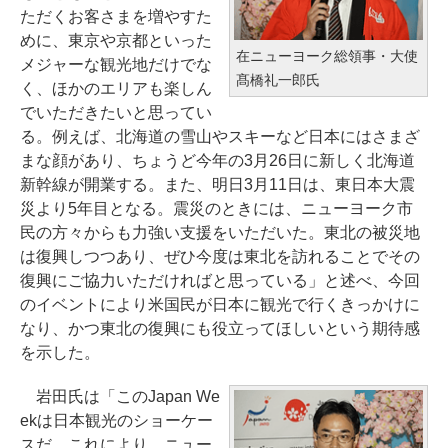
ただくお客さまを増やすた
めに、東京や京都といった
在ニューヨーク総領事・大使
メジャーな観光地だけでな
髙橋礼一郎氏
く、ほかのエリアも楽しん
でいただきたいと思ってい
る。例えば、北海道の雪山やスキーなど日本にはさまざ
まな顔があり、ちょうど今年の3月26日に新しく北海道
新幹線が開業する。また、明日3月11日は、東日本大震
災より5年目となる。震災のときには、ニューヨーク市
民の方々からも力強い支援をいただいた。東北の被災地
は復興しつつあり、ぜひ今度は東北を訪れることでその
復興にご協力いただければと思っている」と述べ、今回
のイベントにより米国民が日本に観光で行くきっかけに
なり、かつ東北の復興にも役立ってほしいという期待感
を示した。
岩田氏は「このJapan We
ekは日本観光のショーケー
スだ。これにより、ニュー