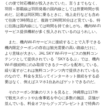
くの便で対応機材が投入されていた。言うまでもなく、
羽田～那覇線は羽田発着の国内線としては所要時間が長
めだ。記者は同区間に乗るときに、地上走行なども含め
て往路で3時間ほど、復路で2時間30分ほど見ている。特
に往路は国内線にしては時間を持て余しがち、機内Wi-Fi
サービス提供機材が多く投入されているのはうれしい。
また、機内Wi-Fiサービスに接続することで入手できる
機内限定クーポンの存在は観光需要の高い路線だけに、
より意味が大きい。JAL SKY Wi-Fiサービスの無料コン
テンツとして提供されている「SKYるるぶ」では、機内
Wi-Fi接続時にのみ取得できるクーポンを配布している。
繰り返すがこれは無料コンテンツ内で提供されているも
のなので、料金を支払ってインターネット接続をする必
要はなく、例えばスマホ1台あればゲットできるのだ。
そのクーポン対象のリストを見ると、沖縄県は117件
で観光スポットやお食事処を中心に多数の施設、店舗が
並んでいる。料金オフからグッズプレゼントまで特典の