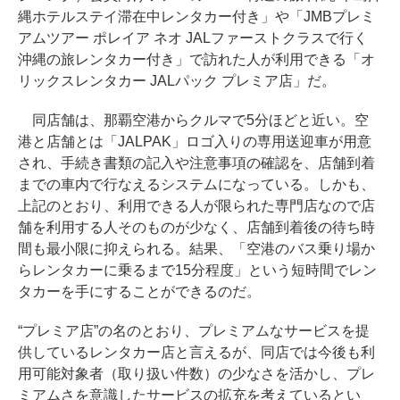
縄ホテルステイ滞在中レンタカー付き」や「JMBプレミ
アムツアー ポレイア ネオ JALファーストクラスで行く
沖縄の旅レンタカー付き」で訪れた人が利用できる「オ
リックスレンタカー JALパック プレミア店」だ。
同店舗は、那覇空港からクルマで5分ほどと近い。空
港と店舗とは「JALPAK」ロゴ入りの専用送迎車が用意
され、手続き書類の記入や注意事項の確認を、店舗到着
までの車内で行なえるシステムになっている。しかも、
上記のとおり、利用できる人が限られた専門店なので店
舗を利用する人そのものが少なく、店舗到着後の待ち時
間も最小限に抑えられる。結果、「空港のバス乗り場か
らレンタカーに乗るまで15分程度」という短時間でレン
タカーを手にすることができるのだ。
“プレミア店”の名のとおり、プレミアムなサービスを提
供しているレンタカー店と言えるが、同店では今後も利
用可能対象者（取り扱い件数）の少なさを活かし、プレ
ミアムさを意識したサービスの拡充を考えているとい