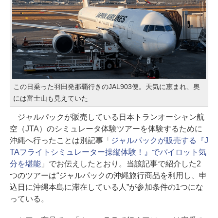
この日乗った羽田発那覇行きのJAL903便。天気に恵まれ、奥
には富士山も見えていた
ジャルパックが販売している日本トランオーシャン航
空（JTA）のシミュレータ体験ツアーを体験するために
沖縄へ行ったことは別記事「
ジャルパックが販売する『J
TAフライトシミュレーター操縦体験！』でパイロット気
分を堪能
」でお伝えしたとおり。当該記事で紹介した2
つのツアーは“ジャルパックの沖縄旅行商品を利用し、申
込日に沖縄本島に滞在している人”が参加条件の1つにな
っている。