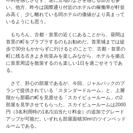
不利を感じさせず、逆に立地のよさを感じる部分も多
い。他方、昨今は国際通り付近のホテルの稼働率が軒並
み高く、少し離れている同ホテルの価値がより高まって
いるようにも思う。
もちろん、古都・首里の近くにあることから、昼間は
首里の町をブラブラするのもお勧めだ。首里城までは徒
歩で30分もかからずに行けるとのことで、古都・首里の
町に残る古きよき街並みを楽しみながら、ホテルを拠点
に首里周辺を散策するのも楽しい1日を過ごせそうであ
る。
さて、肝心の部屋であるが、今回、ジャルパックのプ
ランで提供されている「スタンダードルーム」と、上層
階から那覇の町を見渡せる「スカイビュールーム」の2
部屋を見学させてもらった。スカイビュールームは2000
円（3名利用時の1名/1泊当たり料金）の追加でグレード
アップが可能だ。いずれも部屋面積30m
のツインベッド
2
ルームである。