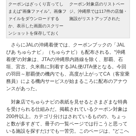
クーポンはざっくり言ってし
クーポン対象店のリストペー
まえば“画像ファイル”。画像フ
ジ。沖縄県では117件の店舗・
ァイルをダウンロードする
施設がリストアップされた
か、表示した画面のスクリー
ンショットを保存しておく
さらにJALの沖縄着便では、クーポンブックの「JAL
ぴあ ちゅらナビ」（ちゅらナビ）も配布される。“沖縄
着便”の対象は、JTAの沖縄県内路線を除く、那覇、石
垣、宮古、久米島に到着するJAL便/JTA便となる。今回
の羽田～那覇便の機内でも、高度が上がってCA（客室乗
務員）による機内サービスが始まるころに配布のアナウ
ンスがあった。
対象店でちゅらナビの表紙を見せるとさまざまな特典
を受けられる仕組みだ。掲載されているクーポン対象は
200件以上。カテゴリ分けはされているものの、ちょっ
と数が多すぎて、冊子の一覧ページでは行こうと思って
いる施設を探すだけでも一苦労。このページは、“どこへ