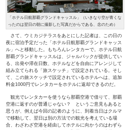
「ホテル日航那覇グランドキャッスル」（いきなり空が青くな
ったのは翌日の朝に撮影した写真だからである、念のため）
さて、ウミカジテラスをあとにした記者は、この日の
夜に宿泊予定だった「ホテル日航那覇グランドキャッス
ル」へと移動した。もちろんレンタカーで。ホテル日航
那覇グランドキャッスルは、ジャルパックが提供してい
る、出発や滞在日数、ホテルなどを自由にアレンジして
組み立てられる「旅スケッチ」で設定されている。そし
て、この旅スケッチで設定されているホテルへは、追加
料金1000円でレンタカーをホテルに返却できるのだ。
観光でレンタカーを使うなら那覇空港で借りて、那覇
空港に返すのが普通じゃない？ というご意見もあると
思うが、例えば今回の記者のように、到着当日はクルマ
で移動して、翌日は別の方法での観光を考えている場
合、わざわざ空港を経由してホテルに向かうのはわずら