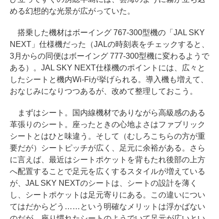
める幻想的な光景が広がっていた。
搭乗した機材はボーイング 767-300型機の「JAL SKY
NEXT」仕様機だった（JALの時刻表をチェックすると、
3月からの同便はボーイング 777-300型機に変わるようで
ある）。JAL SKY NEXT仕様機のポイントには、広々と
したシートと機内Wi-Fiが挙げられる。導入機も増えて、
おなじみになりつつあるが、改めて整理しておこう。
まずはシート。国内線機材でありながら高級感のある
革張りのシート。座ったときの心地よさはファブリック
シートとはひと味違う。そして（むしろこちらの方が重
要だが）シートピッチが広く、足元に余裕がある。さら
に言えば、最近はシートポケットを背もたれ後部の上方
へ配置することで足元を広くするスタイルが増えている
が、JAL SKY NEXTのシートは、シートの設計を薄く
し、シートポケットは足元寄りにある。この違いについ
てはだからどう……という明確なメリットは浮かばない
のだが、座り慣れたシートのようでいて足元が広いとい