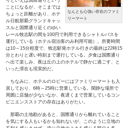
りといえば国際通りという
ことになるが、そこまでは
なんとも心強い存在のファミ
ちょっと距離があり、ホテ
リーマート
ル日航那覇グランドキャッ
スルと国際通り近くのゆい
レール牧志駅の間を100円で利用できるシャトルバスを
運行している（ホテル宿泊客のみ利用可能）。所要時間
は10～15分程度で、牧志駅発ホテル行きの最終は22時15
分とわりと遅い時刻まで運行している。夕食は国際通り
へ出て楽しみ、夜は丘の上のホテルで静かに過ごす、と
いった滞在も現実的だ。
ちなみに、ホテルのロビーにはファミリーマートも入
居しており、6時～25時に営業している。閑静な場所で
周囲に店舗が少ないなか、夜遅くまで営業しているコン
ビニエンスストアの存在はありがたい。
那覇の土地勘があると、国際通りから離れていること
を気にする人もいるかも知れないが、このように立地の