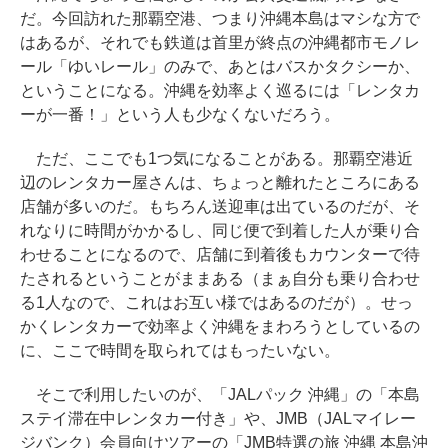
だ。今回訪れた那覇空港、つまり沖縄本島はマシな方で
はあるが、それでも鉄道は首里が終点の沖縄都市モノレ
ール「ゆいレール」のみで、あとはバスかタクシーか、
ということになる。沖縄を効率よく巡るには「レンタカ
ーが一番！」という人も少なくないだろう。
ただ、ここでも1つ気になることがある。那覇空港近
辺のレンタカー屋さんは、ちょっと離れたところにある
店舗が多いのだ。もちろん送迎車は出ているのだが、そ
れなりに時間がかかるし、同じ便で到着した人が乗り合
わせることになるので、店舗に到着後もカウンターで待
たされるということがままある（まぁ自分も乗り合わせ
る1人なので、これはお互い様ではあるのだが）。せっ
かくレンタカーで効率よく沖縄をまわろうとしているの
に、ここで時間を取られてはもったいない。
そこで利用したいのが、「JALパック 沖縄」の「本島
ステイ滞在中レンタカー付き」や、JMB（JALマイレー
ジバンク）会員向けツアーの「JMB特選の旅 沖縄 本島沖