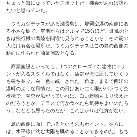
ちょっと気になっていたスポットだ。機会があれば訪れ
たいと思っていた。
ウミカジテラスがある瀬長島は、那覇空港の南側にあ
る小さな島で、空港からはクルマで15分ほど。北風のと
きは飛行機の着陸を間近で見られることから、その筋の
人には有名な場所だ。ウミカジテラスはこの島の西側の
斜面に作られた商業施設となる。
商業施設といっても、1つのクローズドな建物にテナ
ントが入るスタイルではなく、店舗が海に面していくつ
も建ち並ぶ。白一色に統一された一角は、まるで西洋の
港町のような風情だ。この日はあいにく雨がパラつく空
模様で、青空が広がっていれば、白い建物もより映えた
のだろうとか、テラスで何か食べたら気持ちよいのだろ
う、などとも思ったのだが、こればかりは仕方がない。
島の西側に面しているというのもポイント。夕方に
は、水平線に沈む太陽を眺めることができるのだ。もち