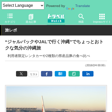
Powered by
Translate
トラベル Watch
旅の方法
空旅
飛行機
カテゴリ
過去記事
検索
Impressサイト
旅レポ
“ジャルパックやJALで行く沖縄”でちょっとおト
クな気分の沖縄旅
利用者限定レンタカーや2種類の県産品豚の食べ比べ
（2016/2/4 00:00）
リスト