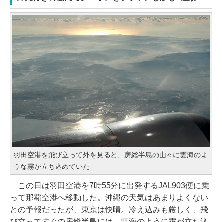
羽田空港を飛び立って外を見ると、房総半島の山々に雲海のよ
うな霧が立ち込めていた
この日は羽田空港を7時55分に出発するJAL903便に乗
って那覇空港へ移動した。沖縄の天気はあまりよくない
との予報だったが、東京は快晴。冷え込みも厳しく、飛
び立ってすぐの房総半島には、雲海のように霧が立ち込