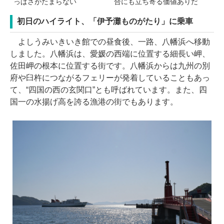
っぱさがたまらない
合にも立ち寄る価値ありだ
初日のハイライト、「伊予灘ものがたり」に乗車
よしうみいきいき館での昼食後、一路、八幡浜へ移動
しました。八幡浜は、愛媛の西端に位置する細長い岬、
佐田岬の根本に位置する街です。八幡浜からは九州の別
府や臼杵につながるフェリーが発着していることもあっ
て、“四国の西の玄関口”とも呼ばれています。また、四
国一の水揚げ高を誇る漁港の街でもあります。