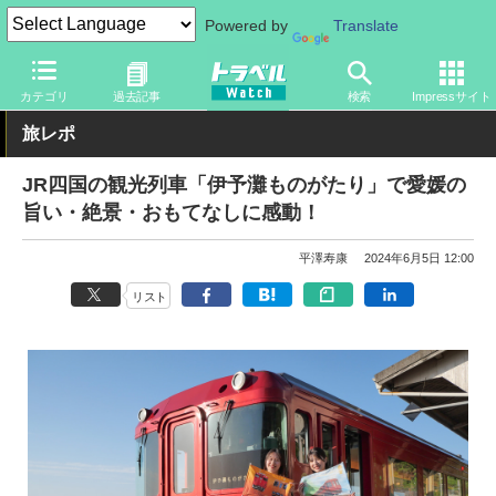
Powered by
Translate
トラベル Watch
企業・政府・官庁
鉄道
JR
カテゴリ
過去記事
検索
Impressサイト
旅レポ
JR四国の観光列車「伊予灘ものがたり」で愛媛の
旨い・絶景・おもてなしに感動！
平澤寿康
2024年6月5日 12:00
リスト