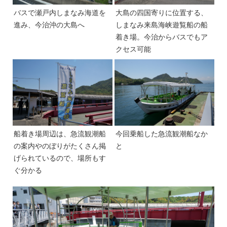
バスで瀬戸内しまなみ海道を
大島の四国寄りに位置する、
進み、今治沖の大島へ
しまなみ来島海峡遊覧船の船
着き場。今治からバスでもア
クセス可能
船着き場周辺は、急流観潮船
今回乗船した急流観潮船なか
の案内やのぼりがたくさん掲
と
げられているので、場所もす
ぐ分かる