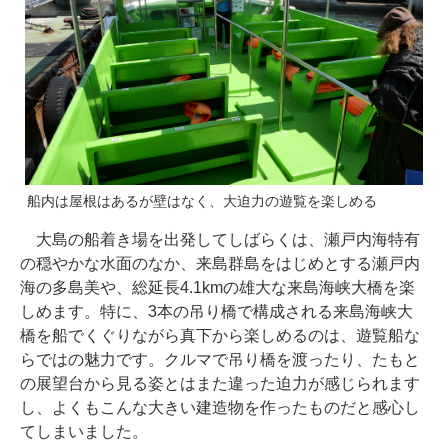
船内は屋根はあるが壁はなく、大迫力の遊覧を楽しめる
大島の船着き場を出発してしばらくは、瀬戸内海特有
の穏やかな水面のなか、来島群島をはじめとする瀬戸内
海の多島美や、総延長4.1kmの雄大な来島海峡大橋を楽
しめます。特に、3本の吊り橋で構成される来島海峡大
橋を船でくぐりながら真下から楽しめるのは、遊覧船な
らではの魅力です。クルマで吊り橋を渡ったり、たもと
の展望台から見る姿とはまた違った迫力が感じられます
し、よくもこんな大きい建造物を作ったものだと感心し
てしまいました。