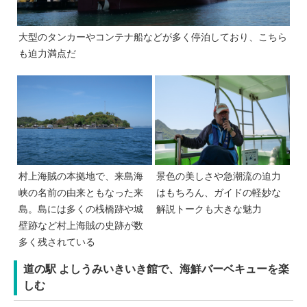
大型のタンカーやコンテナ船などが多く停泊しており、こちら
も迫力満点だ
村上海賊の本拠地で、来島海
景色の美しさや急潮流の迫力
峡の名前の由来ともなった来
はもちろん、ガイドの軽妙な
島。島には多くの桟橋跡や城
解説トークも大きな魅力
壁跡など村上海賊の史跡が数
多く残されている
道の駅 よしうみいきいき館で、海鮮バーベキューを楽
しむ