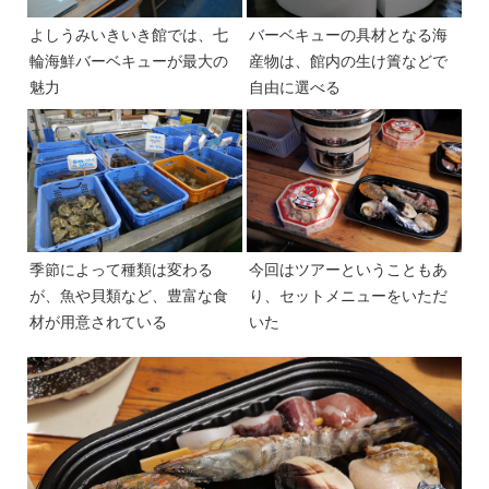
よしうみいきいき館では、七
バーベキューの具材となる海
輪海鮮バーベキューが最大の
産物は、館内の生け簀などで
魅力
自由に選べる
季節によって種類は変わる
今回はツアーということもあ
が、魚や貝類など、豊富な食
り、セットメニューをいただ
材が用意されている
いた