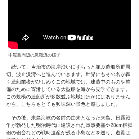
中渡島周辺の急潮流の様子
続いて、今治市の海岸沿いにずらっと並ぶ造船所群周
辺、波止浜湾へと進んでいきます。世界にもその名が轟
く造船業者がひしめくこの地域では、建造中のものや整
備のために寄港している大型船を海から見学できます。
この規模の造船所が多数並ぶ地域はほかにはありません
から、こちらもとても興味深い景色と感じました。
その後、来島海峡の名前の由来となった来島、日露戦
争が勃発した明治時代に建設された軍事要塞や28cm榴弾
砲の砲台などの戦時遺産が残る小島などを巡り、遊覧は