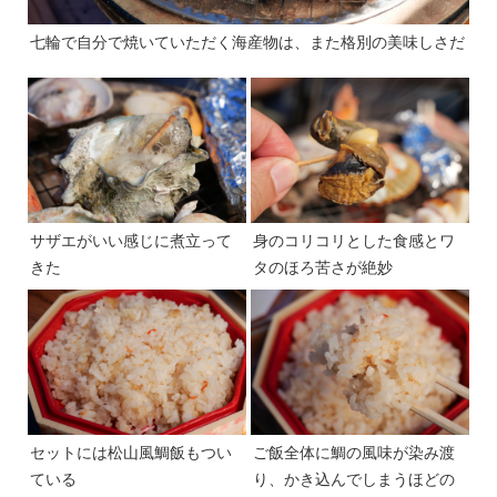
七輪で自分で焼いていただく海産物は、また格別の美味しさだ
サザエがいい感じに煮立って
身のコリコリとした食感とワ
きた
タのほろ苦さが絶妙
セットには松山風鯛飯もつい
ご飯全体に鯛の風味が染み渡
ている
り、かき込んでしまうほどの