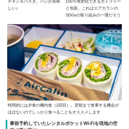
チキン＆パスタ。パンが美味
100％堆肥化できるカトラリー
しい♪
と包装。これはエアカランの
SDGsの取り組みの一環だそう
時間的には夕食の機内食（2回目）。翌朝まで食事する機会が
ほぼないのでしっかり食べることをオススメします
事前予約していたレンタルポケットWi-Fiを現地の空