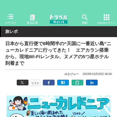
トラベル Watch
地域
海外旅行
オセアニア
カテゴリ
過去記事
検索
Impressサイト
旅レポ
日本から直行便で8時間半の“天国に一番近い島”ニ
ューカレドニアに行ってきた！ エアカラン搭乗
から、現地Wi-Fiレンタル、ヌメアの5つ星ホテル
到着まで
ゆきぴゅー
2023年10月20日 06:00
リスト