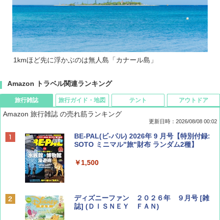
1kmほど先に浮かぶのは無人島「カナール島」
Amazon トラベル関連ランキング
旅行雑誌
旅行ガイド・地図
テント
アウトドア
Amazon 旅行雑誌 の売れ筋ランキング
更新日時：2026/08/08 00:02
BE-PAL(ビ-パル) 2026年 9 月号【特別付録:
SOTO ミニマル"旅"財布 ランダム2種】
￥1,500
ディズニーファン ２０２６年 ９月号 [雑
誌] (ＤＩＳＮＥＹ ＦＡＮ)