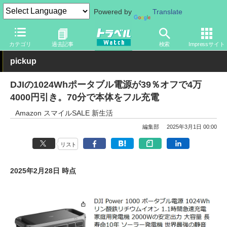
Powered by
Translate
トラベル Watch
旅のアイテム
旅行グッズ
充電器・バッテリー
カテゴリ
過去記事
検索
Impressサイト
pickup
DJIの1024Whポータブル電源が39％オフで4万
4000円引き。70分で本体をフル充電
Amazon スマイルSALE 新生活
編集部
2025年3月1日 00:00
リスト
2025年2月28日 時点