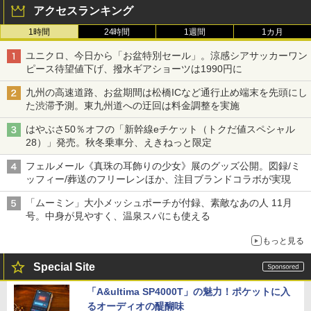
アクセスランキング
1時間
24時間
1週間
1カ月
ユニクロ、今日から「お盆特別セール」。涼感シアサッカーワン
ピース待望値下げ、撥水ギアショーツは1990円に
九州の高速道路、お盆期間は松橋ICなど通行止め端末を先頭にし
た渋滞予測。東九州道への迂回は料金調整を実施
はやぶさ50％オフの「新幹線eチケット（トクだ値スペシャル
28）」発売。秋冬乗車分、えきねっと限定
フェルメール《真珠の耳飾りの少女》展のグッズ公開。図録/ミ
ッフィー/葬送のフリーレンほか、注目ブランドコラボが実現
「ムーミン」大小メッシュポーチが付録、素敵なあの人 11月
号。中身が見やすく、温泉スパにも使える
もっと見る
Special Site
「A&ultima SP4000T」の魅力！ポケットに入
るオーディオの醍醐味