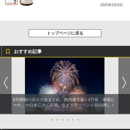
2025年3月3日
トップページに戻る
おすすめ記事
8月開催の花火大会まとめ。国内最大級2.4万発「幕張ビ
ーチ」や日本三大「長岡」など大型イベント目白押し！
●
●
●
●
●
●