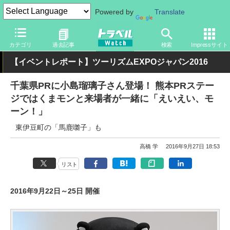
Powered by
Translate
トラベル Watch
イベント
ツーリズムEXPOジャパン
2016
カテゴリ
過去記事
検索
Impressサイト
【イベントレポート】ツーリズムEXPOジャパン2016
千葉県PRに小島瑠璃子さん登場！ 熊本PRステー
ジではくまモンと来場者が一緒に「えいえい、モ
ーン！」
東伊豆町の「馬鹿囃子」も
高橋 学
2016年9月27日 18:53
リスト
2016年9月22日～25日 開催