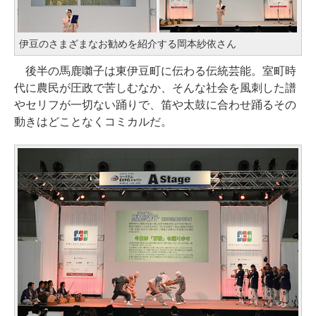
伊豆のさまざまなお勧めを紹介する岡本紗依さん
後半の馬鹿囃子は東伊豆町に伝わる伝統芸能。室町時
代に農民が圧政で苦しむなか、そんな社会を風刺した譜
やセリフが一切ない踊りで、笛や太鼓に合わせ踊るその
動きはどことなくコミカルだ。